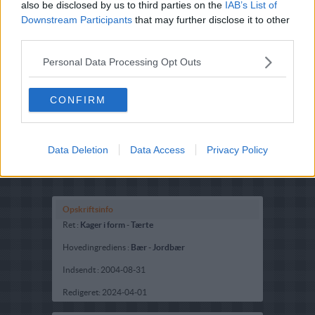
also be disclosed by us to third parties on the
IAB’s List of
Downstream Participants
that may further disclose it to other
third parties.
Personal Data Processing Opt Outs
CONFIRM
Data Deletion
Data Access
Privacy Policy
Opskriftsinfo
Ret :
Kager i form
-
Tærte
Hovedingrediens :
Bær
-
Jordbær
Indsendt :
2004-08-31
Redigeret:
2024-04-01