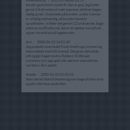
Rikke Alstrup
-
2011-07-08 00:33:19
kender godt Amo's opskrift. den er god. jeg bytter
gerne 1/4 af melet ud med maizena. så bliver kagen
dejlig sprød. chokolade på bunden, under cremen
er virkelig nødvendig, så bunden bevarer
sprødheden. vi deler det gerne i 12 små tærter, bagt i
silikone-muffinsforme. det er en lækker mundfuld...
og ser ret sødt ud på kagebordet.
Ann
-
2008-06-22 14:01:49
Jeg puttede revet skald fra en limefrugt i cremen og
dekoredede med lidt ovenpå. Det giver det sidste
pift og gør kagen endnu flottere. Et lille sjat
cointreux tror jeg også ville være en spændende
variation. Bon apetit.
Anette
-
2005-01-01 01:01:01
Skøn tærte både til dessert og som kage alt blev spist
og alle ville have opskriften