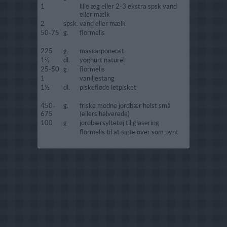
1
lille æg eller 2-3 ekstra spsk vand
eller mælk
2
spsk.
vand eller mælk
50-75
g.
flormelis
225
g.
mascarponeost
1½
dl.
yoghurt naturel
25-50
g.
flormelis
1
vaniljestang
1½
dl.
piskefløde letpisket
450-
g.
friske modne jordbær helst små
675
(ellers halverede)
100
g.
jordbærsyltetøj til glasering
flormelis til at sigte over som pynt