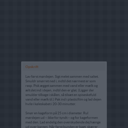
Opskrift
Lav først mørdejen. Sigt melet sammen med saltet.
Smuldr smørret ned i, indtil det nærmest er som
rasp. Pisk ægget sammen med vand eller mælk og
ælt det ind i dejen, indtil den er glat. (Ligger der
smulder tilbage i skålen, så tilsæt en spiseskefuld
vand eller mælk til.) Pak ind i plasticfilm og lad dejen
hvile i køleskabet i 20-30 minutter.
Smør en kageform på 25 cm i diameter. Rul
mørdejen ud – ikke for tyndt – og for kageformen
med den. Lad endelig den overskydende dej hænge
ud over kanten. Når først bunden er bagt, skærer