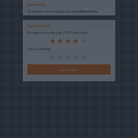
Beskrivelse
Se kokkens favoritopskrift på
Jordbærtærte
Bedøm retten
Brugernes vurdering:
3.9
(
9
stemmer
)
Din vurdering: