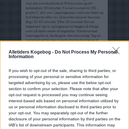
man det overskydende af. Prik bunden og stil i
køleskabet i 30 minutter. Forvarm ovnen til 190
grader C. alm. ovn. Læg bagepapir ned over dejen og
fyld kikærter eller ris i, så bunden bevarer faconen.
Bag i 35-45 minutter. Efter 35 minutter fjernes
bagepapir og ris, og bagepapiret lægges så tilbage
oven på dejen resten af bagetiden. Kanterne skal
helst tage farve, da det giver den bitre smag. Tag ud
og køl helt af, før den overskydende dej skæres af.
Mascarponecremen:
Alletiders Kogebog -
Do Not Process My Personal
Bland mascarpone med yoghurt og 25 g af sukkeret.
Information
Skrab vaniljekornene ud og bland i. Pisk det godt
sammen og smag til med mere sukker, om
nødvendigt. Til sidst vendes den piskede fløde i, og
If you wish to opt-out of the sale, sharing to third parties, or
cremen piskes eventuelt endnu tykkere. Hæld ned i
processing of your personal or sensitive information for
mørdejsbunden. Nip jordbærrene og læg dem
ovenpå. Lad et par bevare de grønne blade som
targeted advertising by us, please use the below opt-out
pynt. Glaser jordbærrene ved at varme syltetøjet op
section to confirm your selection. Please note that after your
sammen med vandet. Sigt det og pensl jordbærrene.
opt-out request is processed you may continue seeing
Sigt til sidst lidt flormelis over tærten.
interest-based ads based on personal information utilized by
us or personal information disclosed to third parties prior to
your opt-out. You may separately opt-out of the further
disclosure of your personal information by third parties on the
IAB’s list of downstream participants. This information may