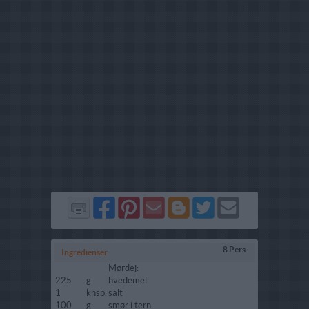
Del
Del
Send
Del
Del
Send
på
på
via
på
på
i
Facebook
Pinterest
GMail
Blogger
Twitter
mail
8 Pers.
Ingredienser
Mørdej:
225
g.
hvedemel
1
knsp.
salt
100
g.
smør i tern