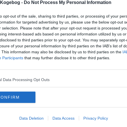
s Kogebog -
Do Not Process My Personal Information
to opt-out of the sale, sharing to third parties, or processing of your per
formation for targeted advertising by us, please use the below opt-out s
r selection. Please note that after your opt-out request is processed y
eing interest-based ads based on personal information utilized by us or
disclosed to third parties prior to your opt-out. You may separately opt-
losure of your personal information by third parties on the IAB’s list of
mentar fra:
. This information may also be disclosed by us to third parties on the
IA
Participants
that may further disclose it to other third parties.
mmentar:
l Data Processing Opt Outs
CONFIRM
mentaren skal godkendes før den bliver synlig
mmentarer
bekka
-
2013-04-02 14:00:59
Data Deletion
Data Access
Privacy Policy
 også laves som portionsanretninger med 1 østers til hver portion. Da fyldes de
es ca. 12-15 min