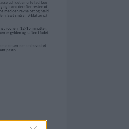
sse ud i det smurte fad, læg
ag og bland derefter resten af
e med den revne ost og hæld
dem. Sæt små smørklatter på
ist i ovnen i 12-15 minutter,
men er gylden og saften i fadet
mme, enten som en hovedret
 antipasto.