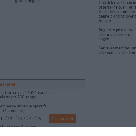
gratineringen
Halvdelen af denne ma
østerserne over i et l
franskbrødskrummern
denne blanding over 
toppen.
Bag rette på øverste r
eller indtil brødkrum
koger.
Serveres med det sa
eller som en del af en
arakterer:
kriften er vist 16821 gange,
udskrevet 700 gange.
ømmelse af denne opskrift:
(
4
stemmer)
1
2
3
4
5
dårligst, 5=bedst)