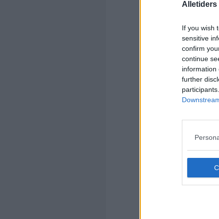
Alletider
If you wish 
sensitive in
confirm you
continue se
information 
further disc
Kom
participants
Downstream 
Ko
Persona
Kom
Ko
Re
Kan
bag