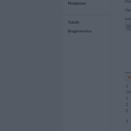
Hov
Madplaner
Opr
Ind
Teknik
Brugerservice
I
2
15
1
2
2
3