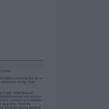
0 grader.
ler ildfast serveringsfad, der er
 østerserne i et lag. Smør
de 2 spsk. Smør bruse af,
anskbrødskrummer ved sammen
 dem i smørret i 2-3 minutter,
øde og gyldne. Hæld den
ed, bland det hele og spred ca.