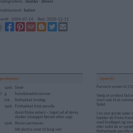
edingrediens :
Skaldyr
-
Østers
indelsesland :
Italien
sendt :
2004-07-14
Red :
2020-12-11
Del
Del
Send
Del
Del
Send
på
på
via
på
på
i
Facebook
Pinterest
GMail
Blogger
Twitter
mail
ngredienser:
Opskrift:
Forvarm ovnen til 21
spsk.
Smør
0
g.
franskbrødskrummer
Vælg et ovnfast fad el
tsk.
finthakket hvidløg
stort nok til at rumme
fadet.
spsk.
Finthakket frisk persille
dusin friske østers – taget ud af deres
I en stor gryde lader 
skaller (skægget fjernet efter sag)
hælder de friske fr
med hvidløget og vend
spsk.
Reven parmesan
eller indtil de er spr
lidt ekstra smør til brug ved
finthakkede persille v