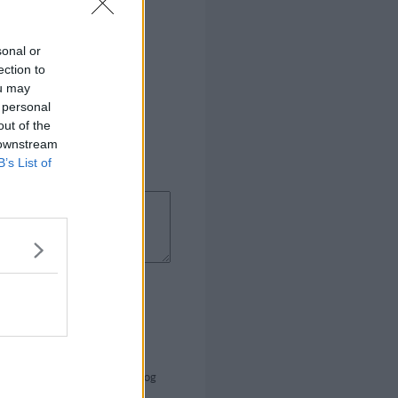
sonal or
ection to
ou may
 personal
out of the
 downstream
B’s List of
 i linseforme / muffinsforme og