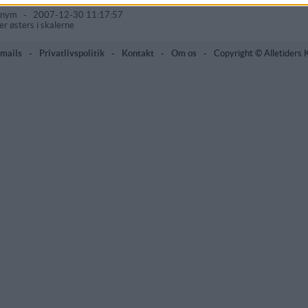
onym
-
2007-12-30 11:17:57
ver østers i skalerne
mails
-
Privatlivspolitik
-
Kontakt
-
Om os
-
Copyright © Alletiders