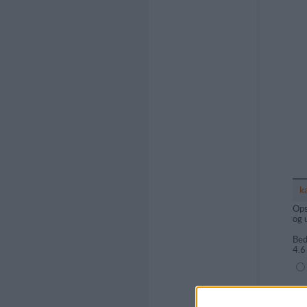
k
Ops
og 
Bed
4.6
(1=