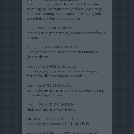
Den er virkelig lækker! Har lige lavet den til min
søster og jeg - vi brugte bare jordbær-yoghurt og
blomsterhonning i stedet, men den er stadigvæk
super lækker! Kan varmt anbefales!
may
-
2008-03-08 09:42:07
mmhm den er god men skal jorbærene være frosne
eller optøede
anonym
-
2008-03-04 19:30:38
umm de er godt nok lækre de smager himmelsk...
(god opskrift)
tinki<3
-
2008-02-27 20:38:25
den er rigtig god og meget sød, den husker jeg til mit
fest så skal alle have smoothies. umh
tina
-
2008-02-11 13:02:00
jeg brugte pærer banan yoghurt. og ingen honning.
det er altså også lækkert.
heidi
-
2008-01-23 18:42:28
rigtig god med en skvat ketchup.
MUMMI
-
2007-10-16 17:10:23
orrr mega god smoothie:) 1 kl. MUMS :D
smoothie ELSKEREN
-
2007-10-16 14:54:43