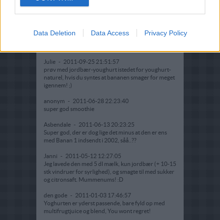
super god om morgenen
SE HER!
-
2011-11-01 15:38:44
Prøv med FROSNE JORDBÆR, BANAN OG
Data Deletion
Data Access
Privacy Policy
APPELSINJUICE!! Den er GOD! PRØØØØØØV
DEN ;)
Julie
-
2011-09-25 21:51:57
prøv med jordbær-youghurt istedet for youghurt-
naturel, hvis du syntes at bananen smager for meget
igennem! ;)
anonym
-
2011-06-28 22:23:40
super god smoothie
Asbendale
-
2011-06-13 20:23:25
Super god, der er dog lige det minus at den er ens
med Banan 1 indsendt i 2002, såå..??
Janni
-
2011-05-12 12:27:05
Jeg lavede den med 5 dl mælk, kun jordbær (+ 10-15
stk vindruer for syrlighed), og smagte til med sukker
og citronsaft. Mummenums! :D
den gode
-
2011-01-03 17:46:57
Yoghurten er yderst passende, bare fyld op med
multifrugtjuice og blend, You wont regret!