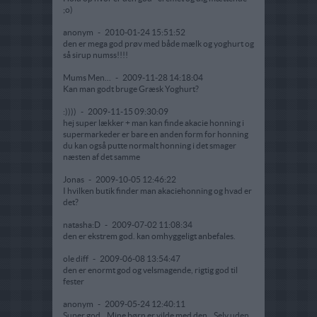
;o)
anonym
-
2010-01-24 15:51:52
den er mega god prøv med både mælk og yoghurt og
så sirup numss!!!!
Mums Men...
-
2009-11-28 14:18:04
Kan man godt bruge Græsk Yoghurt?
:))))
-
2009-11-15 09:30:09
hej super lækker + man kan finde akacie honning i
supermarkeder er bare en anden form for honning
du kan også putte normalt honning i det smager
næsten af det samme
Jonas
-
2009-10-05 12:46:22
I hvilken butik finder man akaciehonning og hvad er
det?
natasha:D
-
2009-07-02 11:08:34
den er ekstrem god. kan omhyggeligt anbefales.
ole diff
-
2009-06-08 13:54:47
den er enormt god og velsmagende, rigtig god til
fester
anonym
-
2009-05-24 12:40:11
Super god...Mine børn er vilde med den...Selv uden