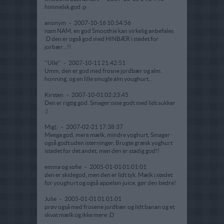
himmelsk god :p
anonym
-
2007-10-16 10:54:56
nam NAM, en god Smoothie kan virkelig anbefales
:D den er også god med HINBÆR i stedet for
jorbær...!!
''Ulle''
-
2007-10-11 21:42:51
Umm, den er god med frosne jordbær og alm.
honning, og en lille smugle alm youghurt..
Kirsten
-
2007-10-01 02:23:45
Den er rigtig god. Smager osse godt med lidt sukker
:)
Mig(:
-
2007-02-21 17:38:37
Meega god, mere mælk, mindre yoghurt, Smager
også godt uden isterninger, Brugte græsk yoghurt
istedet for det andet, men den er stadig god!!
emma og sofie
-
2005-01-01 01:01:01
den er skidegod, men den er lidt tyk. Mælk i stedet
for youghurt og også appelsin juice, gør den bedre!
Julie
-
2005-01-01 01:01:01
prøv også med frosene jordbær og lidt banan og et
skvat mælk og ikke mere :D