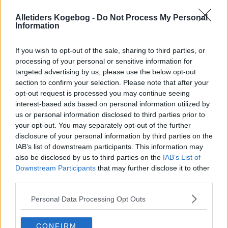
godt. Men måske vil Himbær og frugt gøre den
meget god. Har prøved med tjili, det er dæjlig stærkt
Alletiders Kogebog -
Do Not Process My Personal
i munden.
Information
anonym
-
2015-05-24 16:40:36
god med sirup istedet for honning, istedet for
If you wish to opt-out of the sale, sharing to third parties, or
natural yogurt prøv vanilje
processing of your personal or sensitive information for
targeted advertising by us, please use the below opt-out
Mathilde
-
2015-01-31 11:04:17
Lyder mega lækre
section to confirm your selection. Please note that after your
opt-out request is processed you may continue seeing
Tobi checer
-
2012-12-19 06:24:51
interest-based ads based on personal information utilized by
Mums det smager
us or personal information disclosed to third parties prior to
smoothie ælsker
-
2012-09-02 12:34:30
your opt-out. You may separately opt-out of the further
jeg glæder mig til at smaje den
disclosure of your personal information by third parties on the
MIg den seje!
-
2012-08-25 14:21:22
IAB’s list of downstream participants. This information may
Hvor mange isterninger skal der i?!
also be disclosed by us to third parties on the
IAB’s List of
Downstream Participants
that may further disclose it to other
Sofie
-
2012-01-31 20:52:27
third parties.
Den er supper god selv om jeg ikke har smagt den
anonym
-
2012-01-28 14:55:58
Personal Data Processing Opt Outs
HJÆLP!! Hvor mange isterninger skal man bruge? :-
D
CONFIRM
Hr. HH
-
2012-01-15 14:37:20