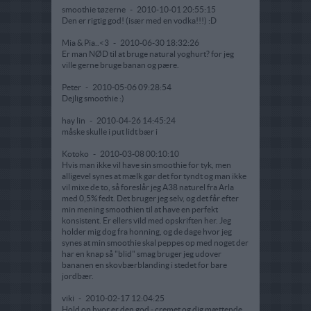
smoothie tøzerne
-
2010-10-01 20:55:15
Den er rigtig god! (især med en vodka!!!) :D
Mia & Pia..<3
-
2010-06-30 18:32:26
Er man NØD til at bruge natural yoghurt? for jeg
ville gerne bruge banan og pære.
Peter
-
2010-05-06 09:28:54
Dejlig smoothie :)
hay lin
-
2010-04-26 14:45:24
måske skulle i put lidt bær i
Kotoko
-
2010-03-08 00:10:10
Hvis man ikke vil have sin smoothie for tyk, men
alligevel synes at mælk gør det for tyndt og man ikke
vil mixe de to, så foreslår jeg A38 naturel fra Arla
med 0,5% fedt. Det bruger jeg selv, og det får efter
min mening smoothien til at have en perfekt
konsistent. Er ellers vild med opskriften her. Jeg
holder mig dog fra honning, og de dage hvor jeg
synes at min smoothie skal peppes op med noget der
har en knap så "blid" smag bruger jeg udover
bananen en skovbærblanding i stedet for bare
jordbær.
viki
-
2010-02-17 12:04:25
Hold op hvor er den god - cremet og dig mættende