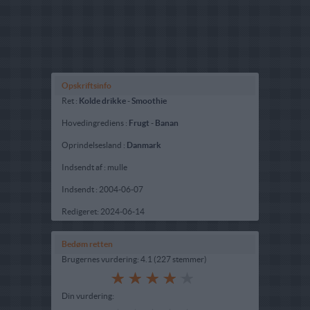
Opskriftsinfo
Ret :
Kolde drikke
-
Smoothie
Hovedingrediens :
Frugt
-
Banan
Oprindelsesland :
Danmark
Indsendt af : mulle
Indsendt :
2004-06-07
Redigeret:
2024-06-14
Bedøm retten
Brugernes vurdering:
4.1
(
227
stemmer
)
Din vurdering: