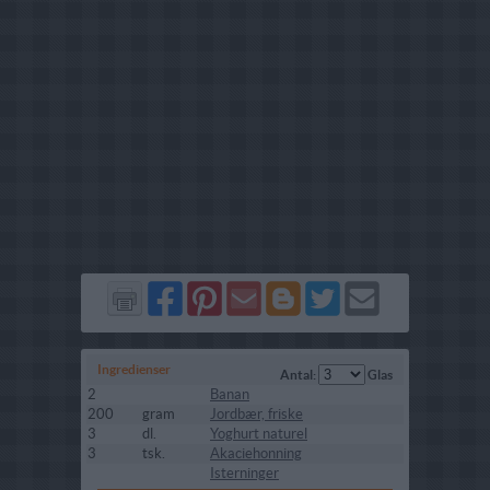
Del
Del
Send
Del
Del
Send
på
på
via
på
på
i
Facebook
Pinterest
GMail
Blogger
Twitter
mail
Ingredienser
Antal:
Glas
2
Banan
200
gram
Jordbær, friske
3
dl.
Yoghurt naturel
3
tsk.
Akaciehonning
Isterninger