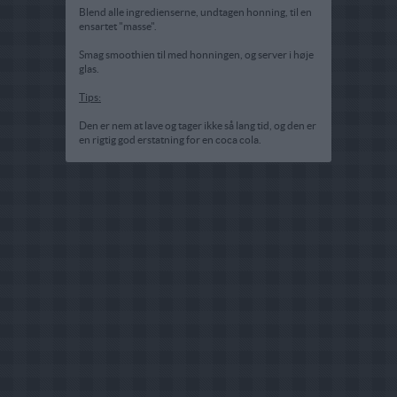
Blend alle ingredienserne, undtagen honning, til en
ensartet "masse".
Smag smoothien til med honningen, og server i høje
glas.
Tips:
Den er nem at lave og tager ikke så lang tid, og den er
en rigtig god erstatning for en coca cola.