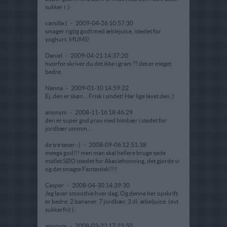
sukker i :)
camilla:)
-
2009-04-26 10:57:30
smager rigtig godt med æblejuice, istedet for
yoghurt. MUMS!
Daniel
-
2009-04-21 14:37:20
hvorfor skriver du det ikke i gram ?? det er meget
bedre.
Nanna
-
2009-01-10 14:59:22
Ej, den er skøn... Frisk i sindet! Har lige lavet den :)
anonym
-
2008-11-16 18:46:29
den er super god prøv med himbær i stedet for
jordbær ummm...
de tre tøser:-)
-
2008-09-06 12:51:38
meega god!!! men man skal hellere bruge søde
midlet SØD istedet for Akaciehonning, det gjorde vi
og det smagte Fantastisk!!!!
Casper
-
2008-04-30 14:39:30
Jeg laver smoothie hver dag. Og denne her opskrift
er bedre. 2 bananer. 7 jordbær. 3 dl. æbeljuice. (evt
sukkerfri) (:
anonym
-
2008-03-22 17:23:50