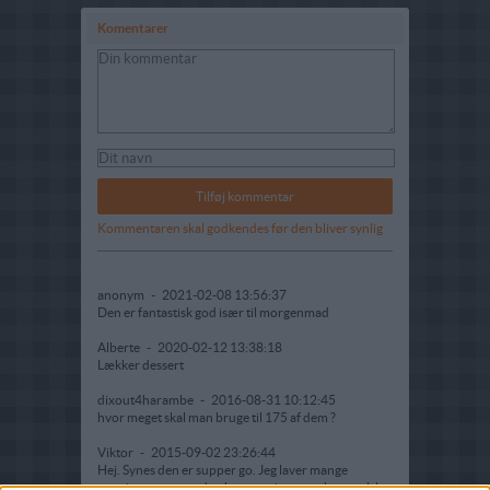
Komentarer
Kommentaren skal godkendes før den bliver synlig
anonym
-
2021-02-08 13:56:37
Den er fantastisk god især til morgenmad
Alberte
-
2020-02-12 13:38:18
Lækker dessert
dixout4harambe
-
2016-08-31 10:12:45
hvor meget skal man bruge til 175 af dem ?
Viktor
-
2015-09-02 23:26:44
Hej. Synes den er supper go. Jeg laver mange
smutieer og synes den her smuti smager hemmelsk