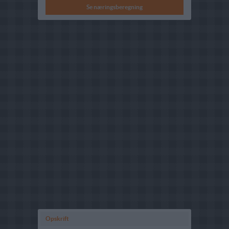
Se næringsberegning
Opskrift