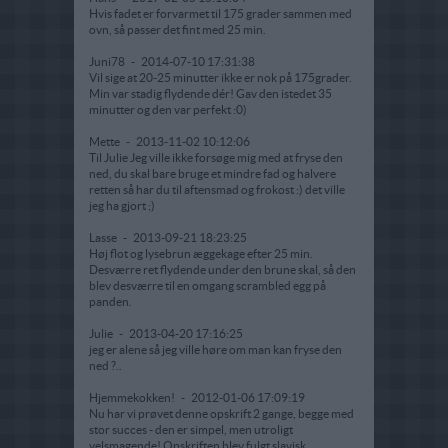
Hvis fadet er forvarmet til 175 grader sammen med
ovn, så passer det fint med 25 min.
Juni78
-
2014-07-10 17:31:38
Vil sige at 20-25 minutter ikke er nok på 175grader.
Min var stadig flydende dér! Gav den istedet 35
minutter og den var perfekt :0)
Mette
-
2013-11-02 10:12:06
Til Julie Jeg ville ikke forsøge mig med at fryse den
ned, du skal bare bruge et mindre fad og halvere
retten så har du til aftensmad og frokost :) det ville
jeg ha gjort ;)
Lasse
-
2013-09-21 18:23:25
Høj flot og lysebrun æggekage efter 25 min.
Desværre ret flydende under den brune skal, så den
blev desværre til en omgang scrambled egg på
panden.
Julie
-
2013-04-20 17:16:25
jeg er alene så jeg ville høre om man kan fryse den
ned ?..
Hjemmekokken!
-
2012-01-06 17:09:19
Nu har vi prøvet denne opskrift 2 gange, begge med
stor succes - den er simpel, men utroligt
velsmagende! Opskriften blev fulgt slavisk.