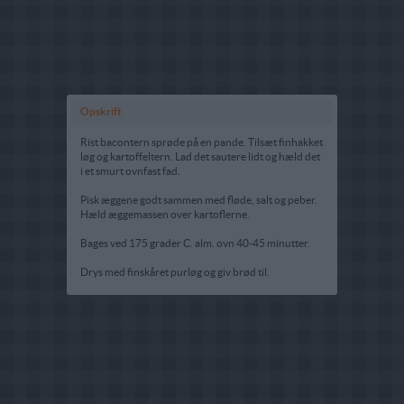
Opskrift
Rist bacontern sprøde på en pande. Tilsæt finhakket
løg og kartoffeltern. Lad det sautere lidt og hæld det
i et smurt ovnfast fad.
Pisk æggene godt sammen med fløde, salt og peber.
Hæld æggemassen over kartoflerne.
Bages ved 175 grader C. alm. ovn 40-45 minutter.
Drys med finskåret purløg og giv brød til.