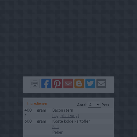
Del
Del
Send
Del
Del
Send
på
på
via
på
på
i
Facebook
Pinterest
GMail
Blogger
Twitter
mail
Ingredienser
Antal:
Pers.
400
gram
Bacon i tern
1
Løg, pillet vægt
600
gram
Kogte kolde kartofler
Salt
Peber