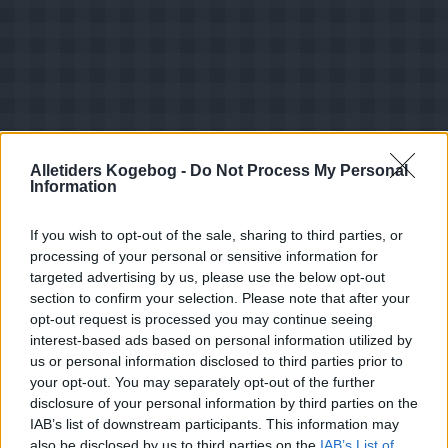
Alletiders Kogebog -
Do Not Process My Personal
Information
If you wish to opt-out of the sale, sharing to third parties, or
processing of your personal or sensitive information for
Opskriftsinfo
targeted advertising by us, please use the below opt-out
Ret :
Hovedretter
-
Æggekage
section to confirm your selection. Please note that after your
opt-out request is processed you may continue seeing
Hovedingrediens :
Æg
-
Hønseæg
interest-based ads based on personal information utilized by
Indsendt af : gismo
us or personal information disclosed to third parties prior to
your opt-out. You may separately opt-out of the further
Indsendt :
2004-03-23
disclosure of your personal information by third parties on the
Redigeret:
2024-08-05
IAB’s list of downstream participants. This information may
also be disclosed by us to third parties on the
IAB’s List of