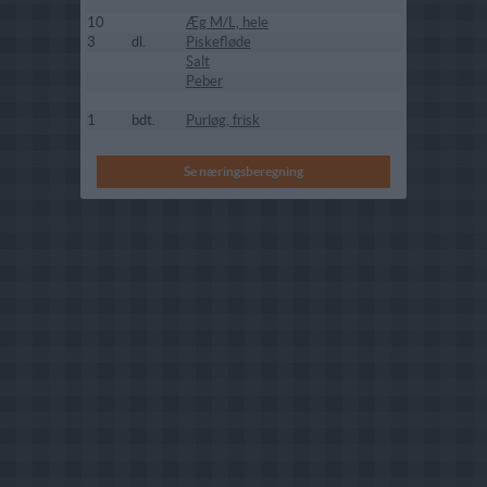
10
Æg M/L, hele
3
dl.
Piskefløde
Salt
Peber
1
bdt.
Purløg, frisk
Se næringsberegning