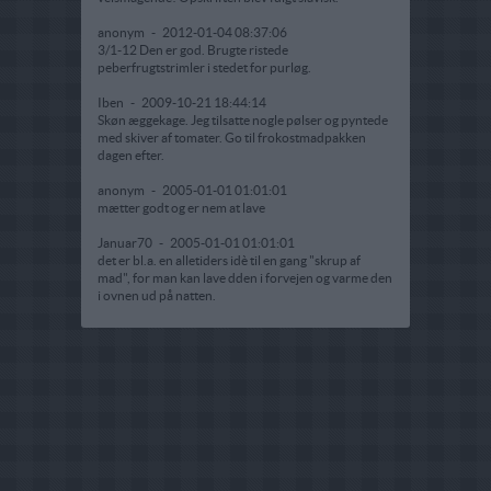
anonym
-
2012-01-04 08:37:06
3/1-12 Den er god. Brugte ristede
peberfrugtstrimler i stedet for purløg.
Iben
-
2009-10-21 18:44:14
Skøn æggekage. Jeg tilsatte nogle pølser og pyntede
med skiver af tomater. Go til frokostmadpakken
dagen efter.
anonym
-
2005-01-01 01:01:01
mætter godt og er nem at lave
Januar70
-
2005-01-01 01:01:01
det er bl.a. en alletiders idè til en gang "skrup af
mad", for man kan lave dden i forvejen og varme den
i ovnen ud på natten.