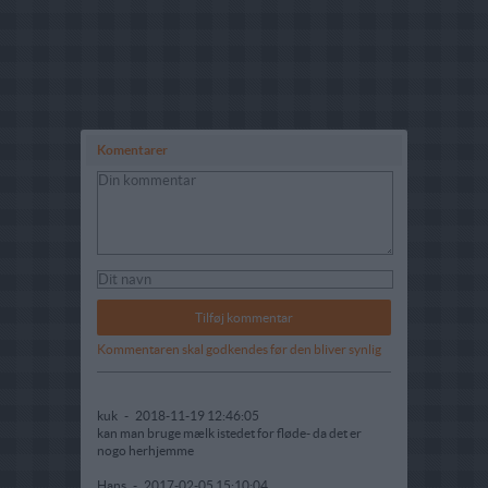
Komentarer
Kommentaren skal godkendes før den bliver synlig
kuk
-
2018-11-19 12:46:05
kan man bruge mælk istedet for fløde- da det er
nogo herhjemme
Hans
-
2017-02-05 15:10:04