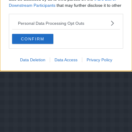
Downstream Participants
that may further disclose it to other
Bedøm retten
third parties.
Brugernes vurdering:
4.3
(
74
stemmer
)
Personal Data Processing Opt Outs
Din vurdering:
CONFIRM
Data Deletion
Data Access
Privacy Policy