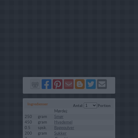
Del
Del
Send
Del
Del
Send
på
på
via
på
på
i
Facebook
Pinterest
GMail
Blogger
Twitter
mail
Ingredienser
Antal:
Portion
Mørdej:
250
gram
Smør
450
gram
Hvedemel
0.5
spsk.
Bagepulver
200
gram
Sukker