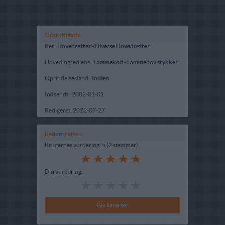
Opskriftsinfo
Ret :
Hovedretter
-
Diverse Hovedretter
Hovedingrediens :
Lammekød
-
Lammebov stykker
Oprindelsesland :
Indien
Indsendt :
2002-01-01
Redigeret:
2022-07-27
Bedøm retten
Brugernes vurdering:
5
(
2
stemmer
)
Din vurdering: