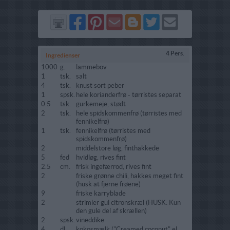
Del
Del
Send
Del
Del
Send
på
på
via
på
på
i
Facebook
Pinterest
GMail
Blogger
Twitter
mail
4 Pers.
Ingredienser
1000
g.
lammebov
1
tsk.
salt
4
tsk.
knust sort peber
1
spsk.
hele korianderfrø - tørristes separat
0.5
tsk.
gurkemeje, stødt
2
tsk.
hele spidskommenfrø (tørristes med
fennikelfrø)
1
tsk.
fennikelfrø (tørristes med
spidskommenfrø)
2
middelstore løg, finthakkede
5
fed
hvidløg, rives fint
2.5
cm.
frisk ingefærrod, rives fint
2
friske grønne chili, hakkes meget fint
(husk at fjerne frøene)
9
friske karryblade
2
strimler gul citronskræl (HUSK: Kun
den gule del af skrællen)
2
spsk.
vineddike
4
dl.
kokosmælk ("Creamed coconut" el.