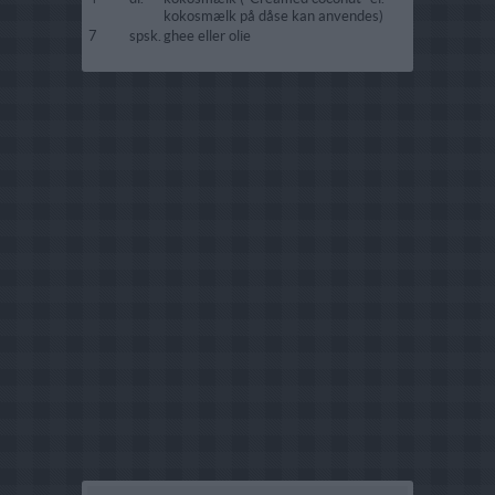
kokosmælk på dåse kan anvendes)
7
spsk.
ghee eller olie