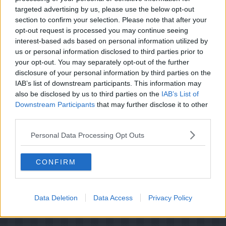
så ned for blusset og lad retten småkoge under låg til
targeted advertising by us, please use the below opt-out
kødet er mørt.
section to confirm your selection. Please note that after your
Når retten er færdig, skal saucen have en ret tyk
opt-out request is processed you may continue seeing
konsistens. Hvis den er for tynd, tages låget af, og
interest-based ads based on personal information utilized by
retten inddampes på svagt blus de sidste minutter
us or personal information disclosed to third parties prior to
inden serveringen.
your opt-out. You may separately opt-out of the further
disclosure of your personal information by third parties on the
IAB’s list of downstream participants. This information may
also be disclosed by us to third parties on the
IAB’s List of
Downstream Participants
that may further disclose it to other
third parties.
Personal Data Processing Opt Outs
CONFIRM
Data Deletion
Data Access
Privacy Policy