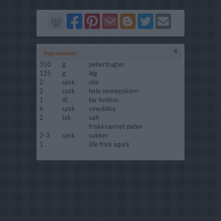
Del
Del
Send
Del
Del
Send
på
på
via
på
på
i
Facebook
Pinterest
GMail
Blogger
Twitter
mail
4
Ingredienser
350
g.
peberfrugter
125
g.
løg
2
spsk.
olie
2
spsk.
hele sennepskorn
1
dl.
tør hvidvin
6
spsk.
vineddike
2
tsk.
salt
friskkværnet peber
2-3
spsk.
sukker
1
lille frisk agurk