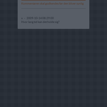
Kommentaren skal godkendes før den bliver synlig
x
-
2009-10-14 08:29:00
Hvor lang tid kan det holde sig?