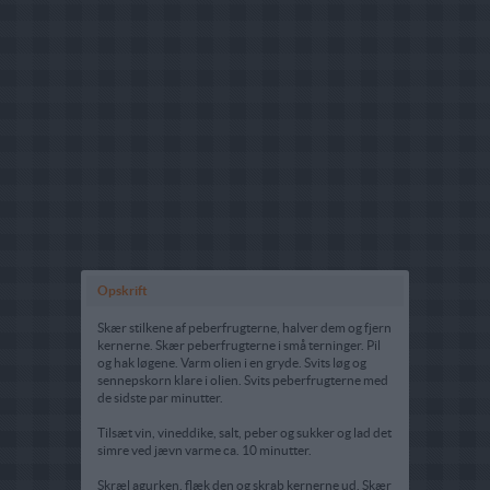
Opskrift
Skær stilkene af peberfrugterne, halver dem og fjern
kernerne. Skær peberfrugterne i små terninger. Pil
og hak løgene. Varm olien i en gryde. Svits løg og
sennepskorn klare i olien. Svits peberfrugterne med
de sidste par minutter.
Tilsæt vin, vineddike, salt, peber og sukker og lad det
simre ved jævn varme ca. 10 minutter.
Skræl agurken, flæk den og skrab kernerne ud. Skær