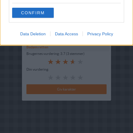
Opskriftsinfo
Ret :
Dressing
-
Fonduedressing - Fondue Dressing
CONFIRM
Hovedingrediens :
Drivhus Grønsager
-
Peberfrugt
Indsendt :
2003-11-24
Data Deletion
Data Access
Privacy Policy
Bedøm retten
Brugernes vurdering:
3.7
(
3
stemmer
)
Din vurdering: