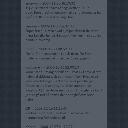
anonym
-
2009-11-30 18:19:32
Jeg vil helt klart prøve at bage dettte hus. Er
opskriften til et hus, og somm alle andre mangler jeg
også et billede af det færdige hus.
Simone
-
2009-11-30 16:37:08
Super fint hus, men hvad hjælper det når dejen er
mega kedelig. har tjekket opskriften igennem, og jeg
har ikke lavet fejl.
Karen
-
2008-12-21 08:52:00
Der er for meget natron i opskriften. De 3 mm.
plader ender med at blive over 1 cm tygge:-)
smovseren
-
2008-12-16 22:00:13
komentar til "mangler billede"... hvis I vil have at det
hele skal sidde præcis som i opskriften, hvad er så
ideen med et kagehus? Det sjove er jo at bruge
fantasien, og lave og pynte sit helt personlige
kagehus :0) Hvis det er inspiration I mangler, så kan I
jo altid gå ind på nettet, der er nogle flotte huse...
hehe
GP
-
2008-12-16 11:25:47
der burde være et billede af huset,så var det
nemmere at forholde sig til
Karina
-
2008-12-07 21:23:27