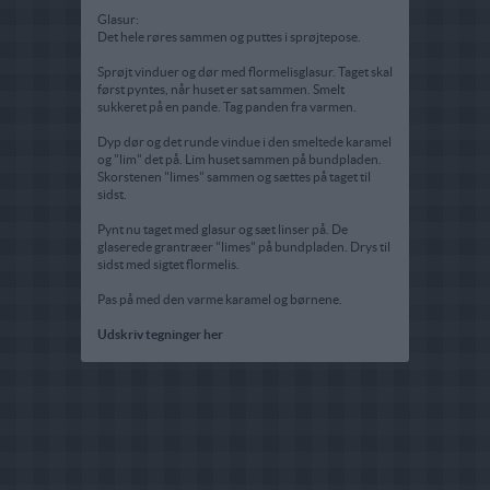
Glasur:
Det hele røres sammen og puttes i sprøjtepose.
Sprøjt vinduer og dør med flormelisglasur. Taget skal
først pyntes, når huset er sat sammen. Smelt
sukkeret på en pande. Tag panden fra varmen.
Dyp dør og det runde vindue i den smeltede karamel
og "lim" det på. Lim huset sammen på bundpladen.
Skorstenen "limes" sammen og sættes på taget til
sidst.
Pynt nu taget med glasur og sæt linser på. De
glaserede grantræer "limes" på bundpladen. Drys til
sidst med sigtet flormelis.
Pas på med den varme karamel og børnene.
Udskriv tegninger her