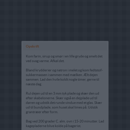
Opskrift
Kom farin, sirup og smør i en lille gryde og smelt det
ved svag varme. Afkøl det.
Bland krydderier og natron i melet og kom fedtstof-
sukkermassen i sammen med mælken. Ælt dejen
sammen. Lad den hvile koldt nogle timer, gerne til
næste dag.
Rul dejen ud til en 3 mm tyk plade og skær den ud
efter skabelonerne. Skær også en dejplade ud til
døren og udstik det runde vindue med et glas. Skær
ud til bundplade, som huset skal limes på. Udstik
grantræer efter form.
Bag ved 200 grader C. alm. ovn i 15-20 minutter. Lad
kagepladerne blive kolde på bagerist.