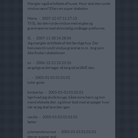
Mangler også et billede af huset. Hvor skal det runde
vindue være? Ellers en super skabelon
Maria
-
2007-12-07 12:27:13
Til SL: lav det runde vindue med et glas og
grantræerne med almindelig småkage-juleforme.
SL
-
2007-11-30 14:28:06
Jeg mangler et billede af det færdige hus. Der
henvises til rundt vindue grantræ m.m . ting som
ikke findes i skabelonen
os
-
2006-12-21 13:23:26
ærgeligt at det tager så lang tid at lAVE den.
...
-
2005-01-01 01:01:01
lyder gode
kimberley
-
2005-01-01 01:01:01
lige hvad jeg skulle bruge, både mine børn og min
mand elskede den. og bliver bed med at spøger hvor
når at jeg skal lave den igen
cecilie
-
2005-01-01 01:01:01
læker
julemandensnisse
-
2005-01-01 01:01:01
den er supper god