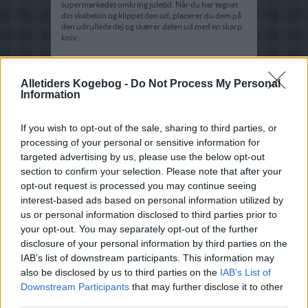
supermarkedet omkring juletid. Når du har tegnet
din skabelon og klippet den ud, placerer du dem på
den udrullede dej og skærer delen ud med en skarp
kniv.
Tips til pynt
Alletiders Kogebog -
Do Not Process My Personal
Dekorer dit peberkagehus med glasur,
Information
chokoladeknapper og krymmel - kun fantasien
sætter grænser. Det er vigtigt, at glasuren er kraftig
og ikke løber, ellers vil det ødelægge udseendet på
If you wish to opt-out of the sale, sharing to third parties, or
dit fine kagehus.
processing of your personal or sensitive information for
targeted advertising by us, please use the below opt-out
Har du styr på alle småkagerne til jul? Ellers finder
du et bredt udvalg af
opskrifter på julesmåkager
her
section to confirm your selection. Please note that after your
på siden.
opt-out request is processed you may continue seeing
interest-based ads based on personal information utilized by
FAQ
us or personal information disclosed to third parties prior to
your opt-out. You may separately opt-out of the further
Hvordan bager man
peberkagehus?
disclosure of your personal information by third parties on the
IAB’s list of downstream participants. This information may
Først laver du en dej - her kan du snildt anvende
also be disclosed by us to third parties on the
IAB’s List of
samme opskrift som til almindelige peberkager.
Downstream Participants
that may further disclose it to other
Bagefter lægger du en skabelon på den udrullede
dej og skærer de forskellige dele ud. Tilslut samles
third parties.