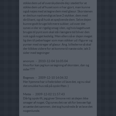
stikke dem ud af overskydende dej i stedet for at
stikke dem ud af huset som vi har gjort, man kunne
også nøjes med at tegne dem med glasur. Skorstenen
er det kun nødvendigt at lave 2 stykker, dem med
skrå kant, og så husk at spejlvende dem. Selve dejen
kunne godt bruge lidt mere sukker, ud over det
synes vi der er rigelig smag i den, og hvis kagehuset
bruges til pynt som skal stå i længere tid bliver den
nok også noget kedelig. Men ellers så er dejen meget
lig den til peberkager som man stikker ud i figurer og
pynter med streger af glasur. Ang. billederne så skal
der klikkes videre for at komme til næste side, ialt 3
sider med tegninger
anonym
-
2010-12-04 16:05:04
Hvorfor kan jeg kun se tegning af skorsten, dør og
sider????
Bagesøs
-
2009-12-10 14:04:32
Her hjemme har vi hele tiden vil lave det, og nu skal
det smukke hus stå på opskriften :)
Mette
-
2009-12-02 11:57:43
Dårlig opskrift, jeg giver Simone ret i at dejen ikke
smager af noget. Og synes det var alt for besværligt
at sætte det sammen, det tog hundrede år at lave det
nogenlunde.