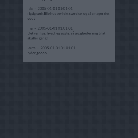
Ida
-
2005-01-01 01:01:01
rigtig sødt lille hus perfekt størelse, og så smager det
godt
Ina
-
2005-01-01 01:01:01
Det var lige, hvad jeg søgte, så jeg glæder mig til at
skulle i gang!
lauta
-
2005-01-01 01:01:01
lyder goooo