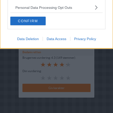
huset og du kan du gå i gang med at pynte det.
Personal Data Processing Opt Outs
Hvordan samler man
peberkagehus?
CONFIRM
Du kan samle dit peberkagehus med flydende
karamel - her er tørretiden hurtig. Vær opmærksom
på at flydende karamel er meget varmt, hvilket
kræver håndtering fra en voksen. Glasur kan også
Data Deletion
Data Access
Privacy Policy
anvendes, men her er tørretiden noget længere.
Bedøm retten
Brugernes vurdering:
4.3
(
149
stemmer
)
Din vurdering: