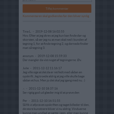
Kommentaren skal godkendes før den bliver synlig
Tina L.
-
2019-12-08 16:02:55
Hov. Efter at jeg skrev at jeg kun kan finde dør og
skorsten, så ser jeg nu at man skal ned i bunden af
tegning 1, for at finde tegning 2, og dernede finder
man så tegning 3.
anonym
-
2019-12-08 15:59:33
Der mangler da vist noget af tegningerne. Øv.
Julie
-
2011-12-12 11:16:17
Jeg ville sige at det da er ret fedt med sådan en
opskrift. Jeg troede aldrig at jeg ville skulle bage
sådan et hus. Men jo det skal jeg igang med nu. :)
.-.
-
2011-12-10 18:37:16
Ser rigtig god ud glæder mig til at prøve den
Per
-
2011-12-10 16:51:55
Så fik vi afprøvet opskriften og taget billeder til den,
de store kunstnere bliver vi nu aldrig. Vinduerne
kunne man undlad at sætte i igen, eller man kunne