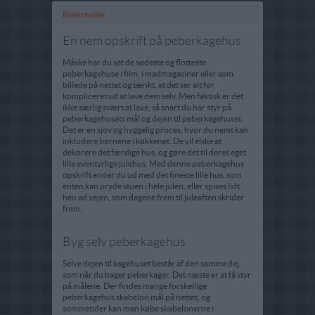
Beskrivelse
En nem opskrift på peberkagehus
Måske har du set de sødeste og flotteste
peberkagehuse i film, i madmagasiner eller som
billede på nettet og tænkt, at det ser alt for
kompliceret ud at lave dem selv. Men faktisk er det
ikke særlig svært at lave, så snart du har styr på
peberkagehusets mål og dejen til peberkagehuset.
Det er en sjov og hyggelig proces, hvor du nemt kan
inkludere børnene i køkkenet. De vil elske at
dekorere det færdige hus, og gøre det til deres eget
lille eventyrlige julehus. Med denne peberkagehus
opskrift ender du ud med det fineste lille hus, som
enten kan pryde stuen i hele julen, eller spises lidt
hen ad vejen, som dagene frem til juleaften skrider
frem.
Byg selv peberkagehus
Selve dejen til kagehuset består af den samme dej,
som når du bager peberkager. Det næste er at få styr
på målene. Der findes mange forskellige
peberkagehus skabelon mål på nettet, og
sommetider kan man købe skabelonerne i