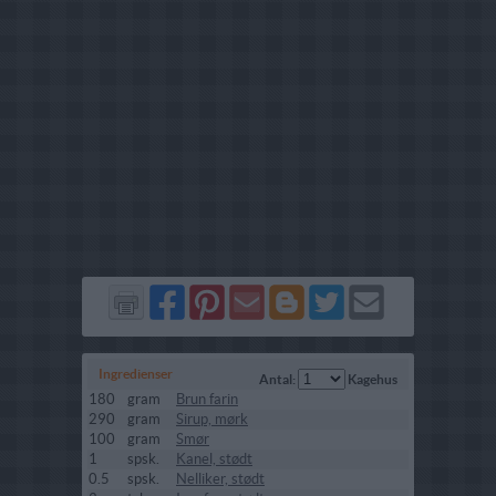
Del
Del
Send
Del
Del
Send
på
på
via
på
på
i
Facebook
Pinterest
GMail
Blogger
Twitter
mail
Ingredienser
Antal:
Kagehus
180
gram
Brun farin
290
gram
Sirup, mørk
100
gram
Smør
1
spsk.
Kanel, stødt
0.5
spsk.
Nelliker, stødt