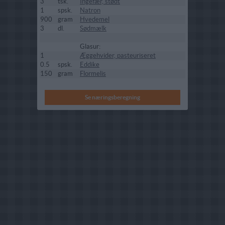
3
tsk.
Ingefær, stødt
1
spsk.
Natron
900
gram
Hvedemel
3
dl.
Sødmælk
Glasur:
1
Æggehvider, pasteuriseret
0.5
spsk.
Eddike
150
gram
Flormelis
Se næringsberegning