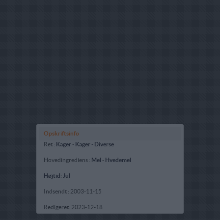
Opskriftsinfo
Ret :
Kager
-
Kager - Diverse
Hovedingrediens :
Mel
-
Hvedemel
Højtid
:
Jul
Indsendt :
2003-11-15
Redigeret:
2023-12-18