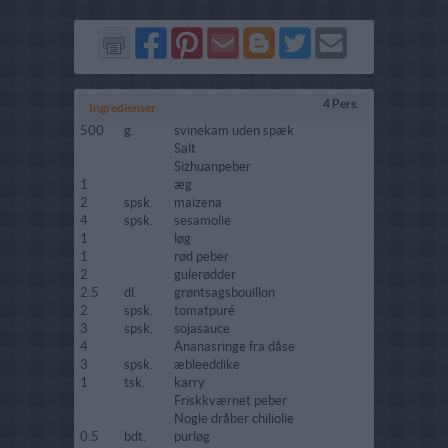
Del
Del
Send
Del
Del
Send
på
på
via
på
på
i
Facebook
Pinterest
GMail
Blogger
Twitter
mail
4 Pers.
Ingredienser
500
g.
svinekam uden spæk
Salt
Sizhuanpeber
1
æg
2
spsk.
maizena
4
spsk.
sesamolie
1
løg
1
rød peber
2
gulerødder
2.5
dl.
grøntsagsbouillon
2
spsk.
tomatpuré
3
spsk.
sojasauce
4
Ananasringe fra dåse
3
spsk.
æbleeddike
1
tsk.
karry
Friskkværnet peber
Nogle dråber chiliolie
0.5
bdt.
purløg