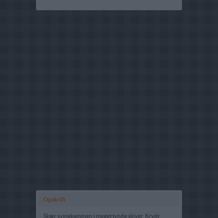
Opskrift
Skær svinekammen i meget tynde skiver. Krydr