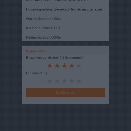
Hovedingrediens :
Svinekød
-
Svinekam uden svær
Oprindelsesland :
Kina
Indsendt :
2002-01-01
Redigeret:
2024-03-06
Bedøm retten
Brugernes vurdering:
4.3
(
6
stemmer
)
Din vurdering: