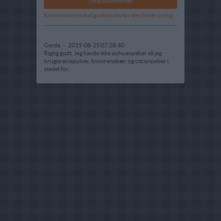
Kommentaren skal godkendes før den bliver synlig
Gerda
-
2019-08-25 07:28:40
Rigtig godt. Jeg havde ikke sichuanpeber så jeg
brugte anispulver, knust enebær og citronpeber i
stedet for.