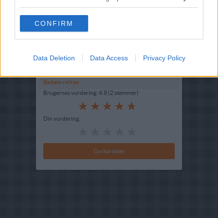
Hovedingrediens :
Dådyr
-
Dådyrkølle
CONFIRM
Kilde : Fulby Hjortefarm
Indsendt :
2003-09-27
Data Deletion
Data Access
Privacy Policy
Redigeret:
2023-03-24
Bedøm retten
Brugernes vurdering:
4.8
(
2
stemmer
)
Din vurdering: