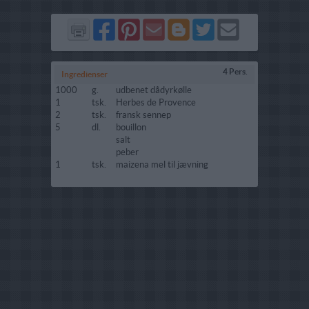
Del
Del
Send
Del
Del
Send
på
på
via
på
på
i
Facebook
Pinterest
GMail
Blogger
Twitter
mail
4 Pers.
Ingredienser
1000
g.
udbenet dådyrkølle
1
tsk.
Herbes de Provence
2
tsk.
fransk sennep
5
dl.
bouillon
salt
peber
1
tsk.
maizena mel til jævning