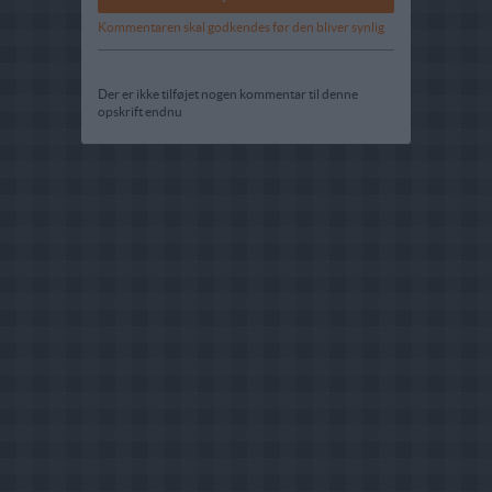
Kommentaren skal godkendes før den bliver synlig
Der er ikke tilføjet nogen kommentar til denne
opskrift endnu