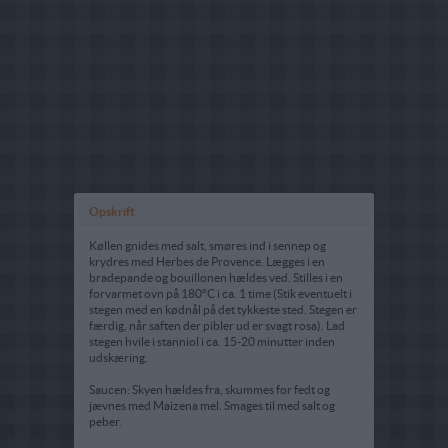
Opskrift
Køllen gnides med salt, smøres ind i sennep og
krydres med Herbes de Provence. Lægges i en
bradepande og bouillonen hældes ved. Stilles i en
forvarmet ovn på 180°C i ca. 1 time (Stik eventuelt i
stegen med en kødnål på det tykkeste sted. Stegen er
færdig, når saften der pibler ud er svagt rosa). Lad
stegen hvile i stanniol i ca. 15-20 minutter inden
udskæring.
Saucen: Skyen hældes fra, skummes for fedt og
jævnes med Maizena mel. Smages til med salt og
peber.