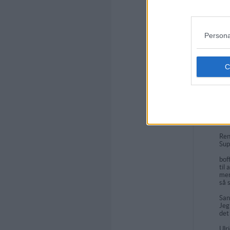
mu
kri
fru
Persona
Er 
bli
at 
SOf
Kyl
Mog
alt
cit
Læg
hvi
Ren
Supe
bof
til
mer
så 
Sa
Jeg
det
Ulr