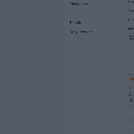
Hov
Madplaner
Opr
Kild
Teknik
Ind
Brugerservice
I
2
1
20