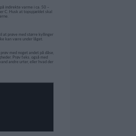
 på indirekte varme i ca. 50 –
er C. Husk at topspjældet skal
erne.
til at prøve med større kyllinger
ikke kan være under låget.
så prøv med noget andet på dåse,
gheder. Prøv f.eks. også med
vand andre urter, eller hvad der