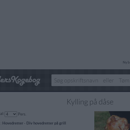
Ny b
Kylling på dåse
al:
Pers.
 :
Hovedretter
-
Div hovedretter på grill