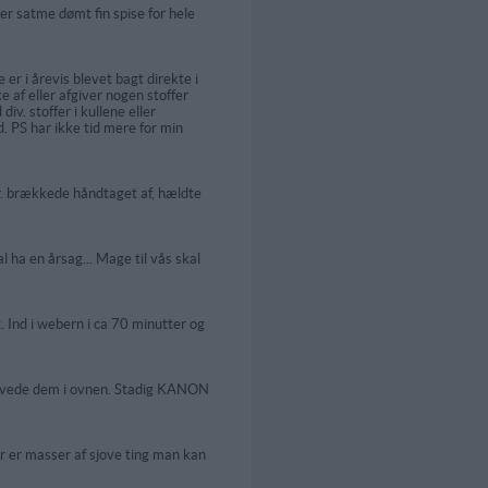
r satme dømt fin spise for hele
 er i årevis blevet bagt direkte i
 af eller afgiver nogen stoffer
v. stoffer i kullene eller
. PS har ikke tid mere for min
 kr. brækkede håndtaget af, hældte
 ha en årsag... Mage til vås skal
 Ind i webern i ca 70 minutter og
i lavede dem i ovnen. Stadig KANON
der er masser af sjove ting man kan