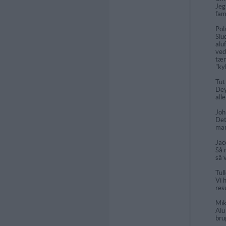
Jeg
fam
Pol
Slu
alu
ved
tæn
"ky
Tu
Dey
all
Jo
Det
man
Jac
Så 
så 
Tul
Vi 
res
Mik
Alu
bru