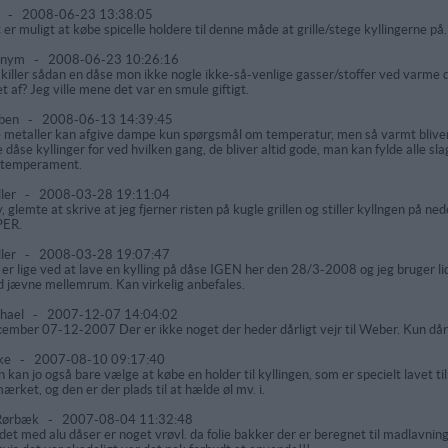
r
-
2008-06-23 13:38:05
 er muligt at købe spicelle holdere til denne måde at grille/stege kyllingerne på.
onym
-
2008-06-23 10:26:16
killer sådan en dåse mon ikke nogle ikke-så-venlige gasser/stoffer ved varme 
et af? Jeg ville mene det var en smule giftigt.
rben
-
2008-06-13 14:39:45
e metaller kan afgive dampe kun spørgsmål om temperatur, men så varmt bliver der
e dåse kyllinger for ved hvilken gang, de bliver altid gode, man kan fylde alle sl
temperament.
ler
-
2008-03-28 19:11:04
, glemte at skrive at jeg fjerner risten på kugle grillen og stiller kyllngen på ned
PER.
ler
-
2008-03-28 19:07:47
 er lige ved at lave en kylling på dåse IGEN her den 28/3-2008 og jeg bruger li
 jævne mellemrum. Kan virkelig anbefales.
hael
-
2007-12-07 14:04:02
ember 07-12-2007 Der er ikke noget der heder dårligt vejr til Weber. Kun dår
ke
-
2007-08-10 09:17:40
 kan jo også bare vælge at købe en holder til kyllingen, som er specielt lavet ti
ærket, og den er der plads til at hælde øl mv. i.
Rørbæk
-
2007-08-04 11:32:48
det med alu dåser er noget vrøvl. da folie bakker der er beregnet til madlavning 