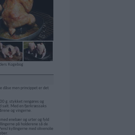
tiders Kogebog
e dåse men princippet er det
00 g. stykket rengøres og
d salt. Med en fjerkræssaks
lårene og vingerne.
 med enebær og urter og fyld
llingerne på holderene så de
Pensl kyllingerne med olivenolie
eber.