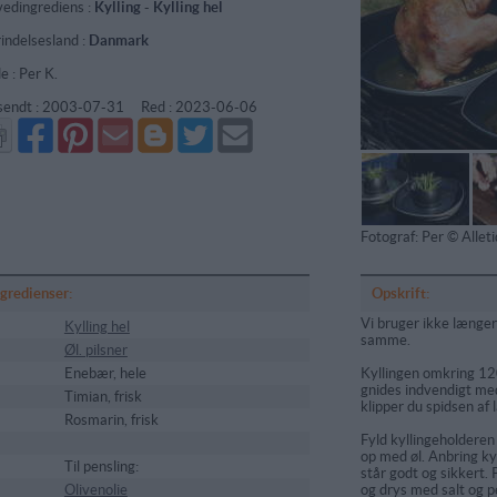
edingrediens :
Kylling
-
Kylling hel
indelsesland :
Danmark
e : Per K.
sendt :
2003-07-31
Red :
2023-06-06
Del
Del
Send
Del
Del
Send
på
på
via
på
på
i
Facebook
Pinterest
GMail
Blogger
Twitter
mail
Fotograf: Per © Alle
ngredienser:
Opskrift:
Vi bruger ikke længer
Kylling hel
samme.
Øl. pilsner
Enebær, hele
Kyllingen omkring 12
gnides indvendigt me
Timian, frisk
klipper du spidsen af 
Rosmarin, frisk
Fyld kyllingeholderen
op med øl. Anbring ky
Til pensling:
står godt og sikkert. 
Olivenolie
og drys med salt og p