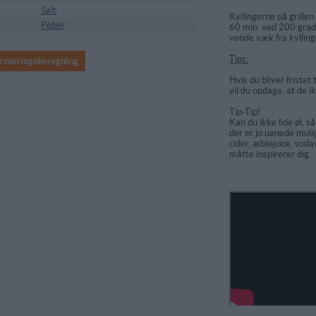
Salt
Kyllingerne på grillen
Peber
60 min. ved 200 grad
vende væk fra kylling
Tips:
e næringsberegning
Hvis du bliver fristet 
vil du opdage, at de 
Tip-Tip!
Kan du ikke lide øl, 
der er jo uanede muli
cider, æblejuice, soda
måtte inspirerer dig.