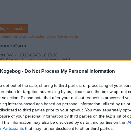
mentaren skal godkendes før den bliver synlig
mmentarer
tte B-V
-
2013-08-05 18:15:38
t ER farligt :-) .......men også super dejligt!!
emming
-
2013-06-09 05:27:05
s Kogebog -
Do Not Process My Personal Information
evarestyrelsen fraråder at man bruger øl-dåser på den måde. "Under opvarmnin
e dåsens udvendige tryk samt de indvendige lakker, den er behandlet med for at
bindelse mellem øl og metal i dåsen."
to opt-out of the sale, sharing to third parties, or processing of your per
sten
-
2012-05-28 15:16:40
formation for targeted advertising by us, please use the below opt-out s
 ide med øllet til kylling, men brug nu en kyllingeholder. Uanset om man bruger 
r selection. Please note that after your opt-out request is processed y
gives en masse kemi fra trykket på dåsen. Så for sin og andres sundhed, brug Web
e side.
eing interest-based ads based on personal information utilized by us or
disclosed to third parties prior to your opt-out. You may separately opt-
nemor
-
2012-04-27 17:15:07
losure of your personal information by third parties on the IAB’s list of
har jeg hørt om den så mange gange, at nu skal den prøves. Men helt ærlig, mht
kulere på sådan noget pjat. Bruger i heller ikke alu folie, foliebakker osv. Hvad 
. This information may also be disclosed by us to third parties on the
IA
mer i alu foliebakker????? Pas på man ikke bliver så bange for at leve, at man h
Participants
that may further disclose it to other third parties.