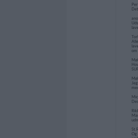
Pe
Det
an
Uds
lav
To
All
lav
om 
Møl
Hov
SU
Møl
Jeg
med
Mic
Dec
Rik
Man
udm
St.
Og 