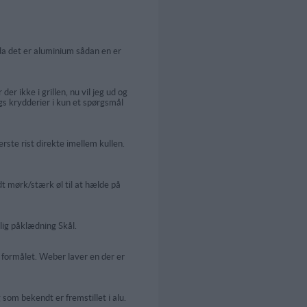
da det er aluminium sådan en er
 ikke i grillen, nu vil jeg ud og
ags krydderier i kun et spørgsmål
erste rist direkte imellem kullen.
dt mørk/stærk øl til at hælde på
lig påklædning Skål.
l formålet. Weber laver en der er
som bekendt er fremstillet i alu.