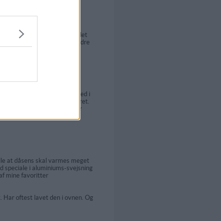
dåserne er belagt med, når det
sætte sig i kødet, så er det bedre
æmmer.
efter man stikker en gaffel ned i
per man de citroner ind i dyret.
er stegningen i ovnen. Behøver
tælle at dåsens skal varmes meget
ed speciale i aluminiums-svejsning
af mine favoritter
. Har oftest lavet den i ovnen. Og