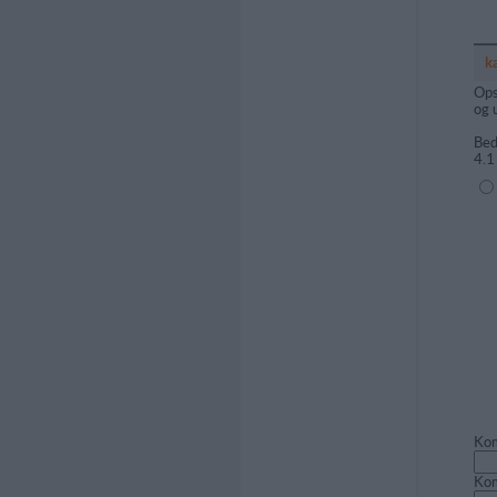
k
Ops
og 
Bed
4.1
(1=
Kom
Ko