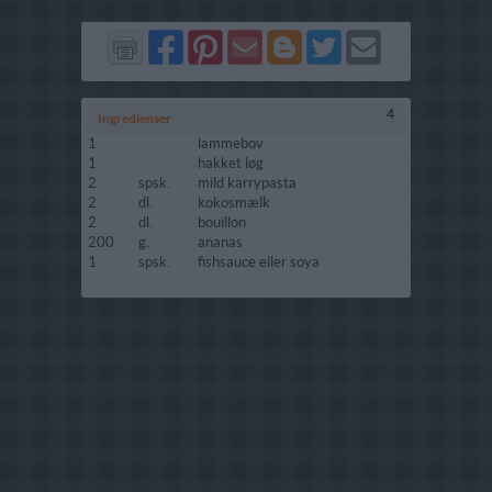
Del
Del
Send
Del
Del
Send
på
på
via
på
på
i
Facebook
Pinterest
GMail
Blogger
Twitter
mail
4
Ingredienser
1
lammebov
1
hakket løg
2
spsk.
mild karrypasta
2
dl.
kokosmælk
2
dl.
bouillon
200
g.
ananas
1
spsk.
fishsauce eller soya