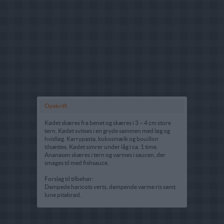
Opskrift
Kødet skæres fra benet og skæres i 3 – 4 cm store
tern. Kødet svitses i en gryde sammen med løg og
hvidløg. Karrypasta, kokosmælk og bouillon
tilsættes. Kødet simrer under låg i ca. 1 time.
Ananasen skæres i tern og varmes i saucen, der
smages til med fishsauce.
Forslag til tilbehør:
Dampede haricots verts, dampende varme ris samt
lune pitabrød.