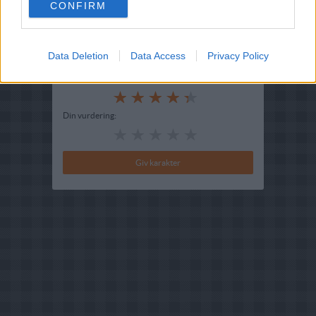
CONFIRM
Indsendt :
2003-07-28
Data Deletion
Data Access
Privacy Policy
Bedøm retten
Brugernes vurdering:
4.4
(
5
stemmer
)
Din vurdering: