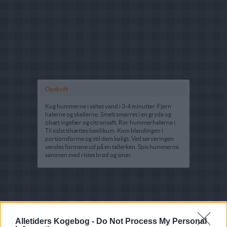
Opskrift
Kog hummerne i saltet vand i 3-4 minutter. Fjern
halerne og skallerne. Smelt smørret i en gryde og
tilsæt ingefær og citronsaft. Rør hummerhalerne i.
Til sidst tilsættes basilikum. Kom blandingen i
portionsforme og stil dem køligt. Ved serveringen
vendes formene ud på en tallerken. Spis hummerne
sammen med ristet brød og smør.
Alletiders Kogebog -
Do Not Process My Personal