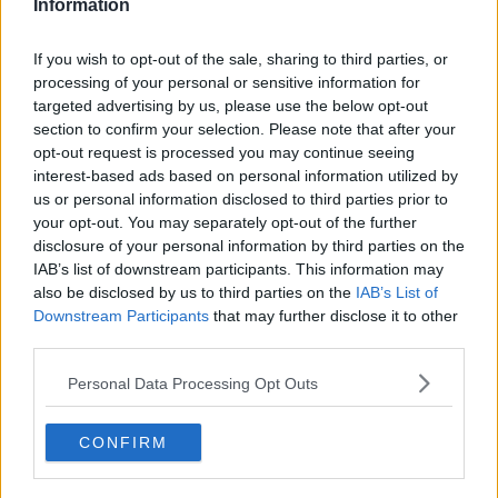
Information
If you wish to opt-out of the sale, sharing to third parties, or
processing of your personal or sensitive information for
targeted advertising by us, please use the below opt-out
section to confirm your selection. Please note that after your
opt-out request is processed you may continue seeing
interest-based ads based on personal information utilized by
us or personal information disclosed to third parties prior to
your opt-out. You may separately opt-out of the further
disclosure of your personal information by third parties on the
IAB’s list of downstream participants. This information may
also be disclosed by us to third parties on the
IAB’s List of
Opskriftsinfo
Downstream Participants
that may further disclose it to other
Ret :
Hovedretter
-
Diverse Hovedretter
third parties.
Hovedingrediens :
Hummer
-
Jomfruhummer hele
Personal Data Processing Opt Outs
Indsendt :
2003-07-19
CONFIRM
Bedøm retten
Brugernes vurdering:
3.7
(
3
stemmer
)