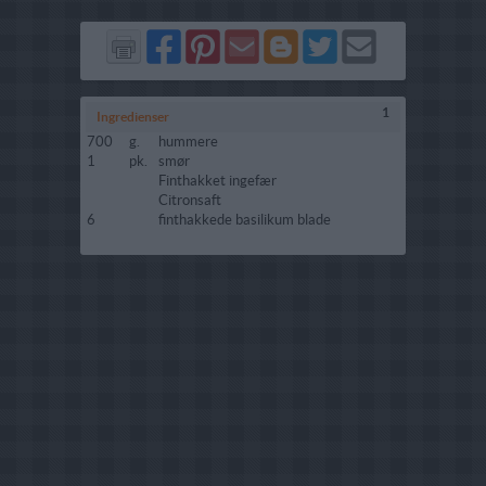
Del
Del
Send
Del
Del
Send
på
på
via
på
på
i
Facebook
Pinterest
GMail
Blogger
Twitter
mail
1
Ingredienser
700
g.
hummere
1
pk.
smør
Finthakket ingefær
Citronsaft
6
finthakkede basilikum blade