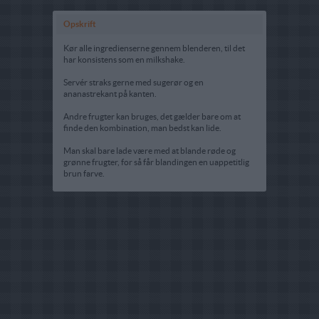
Opskrift
Kør alle ingredienserne gennem blenderen, til det
har konsistens som en milkshake.
Servér straks gerne med sugerør og en
ananastrekant på kanten.
Andre frugter kan bruges, det gælder bare om at
finde den kombination, man bedst kan lide.
Man skal bare lade være med at blande røde og
grønne frugter, for så får blandingen en uappetitlig
brun farve.