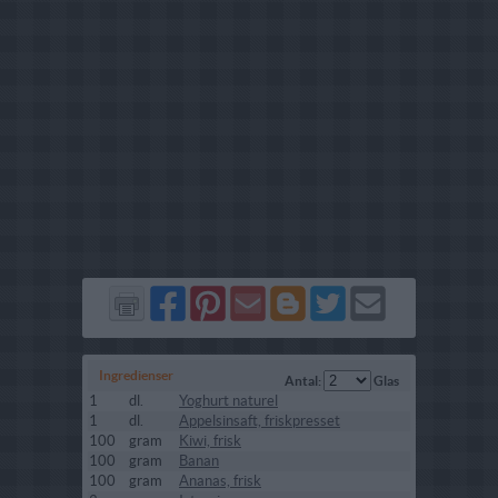
Del
Del
Send
Del
Del
Send
på
på
via
på
på
i
Facebook
Pinterest
GMail
Blogger
Twitter
mail
Ingredienser
Antal:
Glas
1
dl.
Yoghurt naturel
1
dl.
Appelsinsaft, friskpresset
100
gram
Kiwi, frisk
100
gram
Banan
100
gram
Ananas, frisk