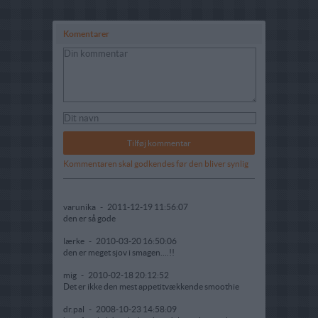
Komentarer
Kommentaren skal godkendes før den bliver synlig
varunika
-
2011-12-19 11:56:07
den er så gode
lærke
-
2010-03-20 16:50:06
den er meget sjov i smagen....!!
mig
-
2010-02-18 20:12:52
Det er ikke den mest appetitvækkende smoothie
dr.pal
-
2008-10-23 14:58:09