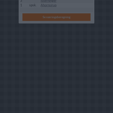
3
Isterninger
1
spsk.
Ahornsirup
Se næringsberegning