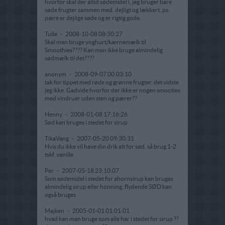
hvorfor skal der altid sødemidel i, jeg bruger bare
søde frugter sammen med. dejligt og lækkert. ps.
pære er dejlige søde og er rigtig gode.
Tulle
-
2008-10-08 08:50:27
Skal man bruge yoghurt/kærnemælk til
Smoothies???? Kan man ikke bruge almindelig
sødmælk til det????
anonym
-
2008-09-07 00:03:10
tak for tippet med røde og grønne frugter, det vidste
jeg ikke. Gadvide hvorfor der ikke er nogen smooties
med vindruer uden sten og pærer??
Henny
-
2008-01-08 17:16:26
Sød kan bruges i stedet for sirup
TikaVang
-
2007-05-20 09:30:31
Hvis du ikke vil have din drik alt for sød, så brug 1-2
tskf. vanille
Per
-
2007-05-18 23:10:07
Som sødemidel i stedet for ahornsirup kan bruges
almindelig sirup eller honning, flydende SØD kan
også bruges
Majken
-
2005-01-01 01:01:01
hvad kan man bruge som alle har i stedet for sirup ??