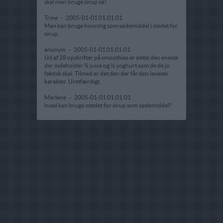
skal man bruge sirup så?
Trine
-
2005-01-01 01:01:01
Man kan bruge honning som sødemiddel i stedet for
sirup.
anonym
-
2005-01-01 01:01:01
Ud af 28 opskrifter på smoothies er dette den eneste
der indeholder ½ juice og ½ yoghurt som de de jo
faktisk skal. Tilmed er det den der får den laveste
karakter. Uretfærdigt.
Marlene
-
2005-01-01 01:01:01
hvad kan bruge istedet for sirup som sødemiddel?