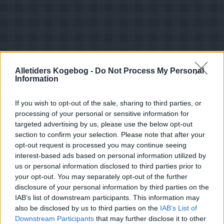
Alletiders Kogebog -
Do Not Process My Personal
Information
If you wish to opt-out of the sale, sharing to third parties, or
Opskriftsinfo
processing of your personal or sensitive information for
Ret :
Kolde drikke
-
Smoothie
targeted advertising by us, please use the below opt-out
Hovedingrediens :
Frugt
-
Diverse frugt
section to confirm your selection. Please note that after your
opt-out request is processed you may continue seeing
Indsendt :
2003-07-13
interest-based ads based on personal information utilized by
Redigeret:
2024-10-30
us or personal information disclosed to third parties prior to
your opt-out. You may separately opt-out of the further
disclosure of your personal information by third parties on the
Bedøm retten
IAB’s list of downstream participants. This information may
Brugernes vurdering:
3.1
(
107
stemmer
)
also be disclosed by us to third parties on the
IAB’s List of
Downstream Participants
that may further disclose it to other