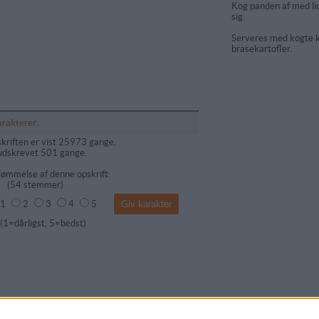
Kog panden af med lid
sig.
Serveres med kogte ka
brasekartofler.
arakterer:
kriften er vist 25973 gange,
udskrevet 501 gange.
ømmelse af denne opskrift:
(
54
stemmer)
1
2
3
4
5
dårligst, 5=bedst)