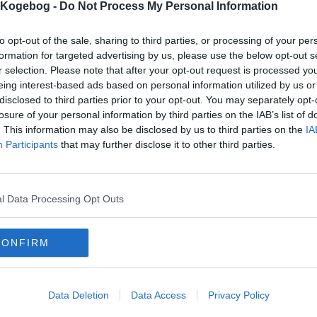
s Kogebog -
Do Not Process My Personal Information
to opt-out of the sale, sharing to third parties, or processing of your per
mentar fra:
formation for targeted advertising by us, please use the below opt-out s
r selection. Please note that after your opt-out request is processed y
mmentar:
eing interest-based ads based on personal information utilized by us or
disclosed to third parties prior to your opt-out. You may separately opt-
losure of your personal information by third parties on the IAB’s list of
. This information may also be disclosed by us to third parties on the
IA
Participants
that may further disclose it to other third parties.
mentaren skal godkendes før den bliver synlig
mmentarer
l Data Processing Opt Outs
onym
-
2008-12-02 03:43:34
d er det man skal bruge melet til?
CONFIRM
mails
-
Privatlivspolitik
-
Kontakt
-
Om os
-
Copyright © Alletiders
Data Deletion
Data Access
Privacy Policy