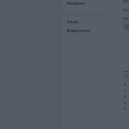
Hov
Madplaner
Opr
Ind
Teknik
Brugerservice
I
4
1
4
4
3