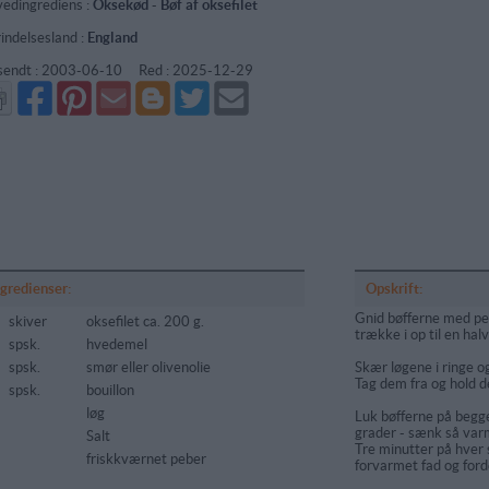
edingrediens :
Oksekød
-
Bøf af oksefilet
indelsesland :
England
sendt :
2003-06-10
Red :
2025-12-29
Del
Del
Send
Del
Del
Send
på
på
via
på
på
i
Facebook
Pinterest
GMail
Blogger
Twitter
mail
ngredienser:
Opskrift:
Gnid bøfferne med pe
skiver
oksefilet ca. 200 g.
trække i op til en halv
spsk.
hvedemel
spsk.
smør eller olivenolie
Skær løgene i ringe o
Tag dem fra og hold 
spsk.
bouillon
løg
Luk bøfferne på begge
grader - sænk så var
Salt
Tre minutter på hver 
friskkværnet peber
forvarmet fad og ford