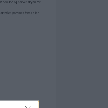
t bouillon og servér skyen for
rtofler, pommes frites eller