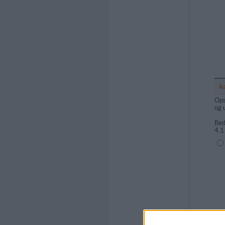
k
Ops
og 
Bed
4.1
(1=