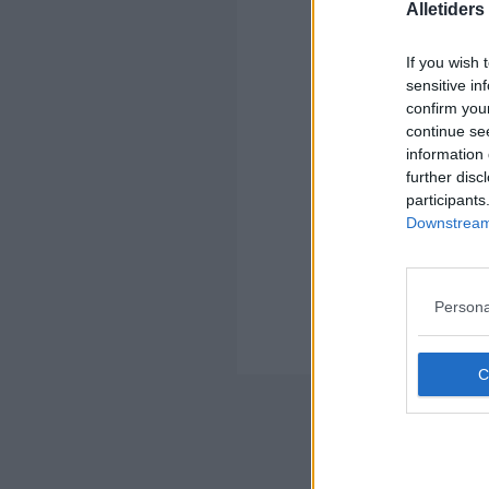
Alletider
If you wish 
Kom
sensitive in
confirm you
Ko
continue se
information 
further disc
participants
Downstream 
Kom
Ko
Persona
an
hva
Nyheds