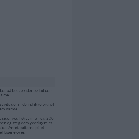
ber på begge sider og lad dem
 time.
g svits dem - de må ikke brune!
dem varme.
 sider ved høj varme - ca. 200
men og steg dem yderligere ca.
side. Anret bøfferne på et
el løgene over.