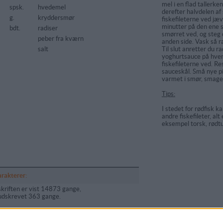
mel i en flad tallerken
spsk.
hvedemel
derefter halvdelen af
g.
kryddersmør
fiskefileterne ved jæv
minutter på den ene 
bdt.
radiser
smørret ved, og steg
peber fra kværn
anden side. Vask så r
salt
Til slut anretter du r
yoghurtsauce på hver
fiskefileterne ved. Re
sauceskål. Små nye pi
varmet i smør, smager
Tips:
I stedet for rødfisk 
andre fiskefileter, alt
eksempel torsk, rødtu
arakterer:
kriften er vist 14873 gange,
udskrevet 363 gange.
ømmelse af denne opskrift:
(
3
stemmer)