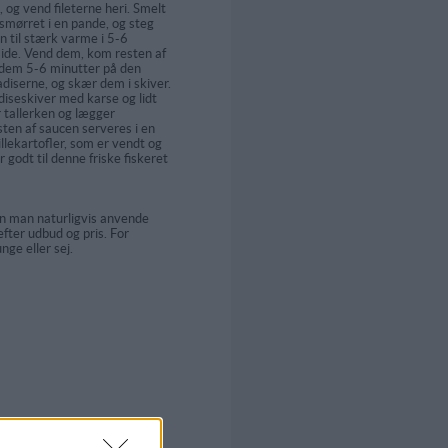
, og vend fileterne heri. Smelt
 smørret i en pande, og steg
n til stærk varme i 5-6
side. Vend dem, kom resten af
 dem 5-6 minutter på den
adiserne, og skær dem i skiver.
adiseskiver med karse og lidt
 tallerken og lægger
sten af saucen serveres i en
llekartofler, som er vendt og
 godt til denne friske fiskeret
kan man naturligvis anvende
 efter udbud og pris. For
nge eller sej.