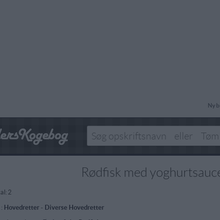
Ny b
Rødfisk med yoghurtsauc
al:
2
 :
Hovedretter
-
Diverse Hovedretter