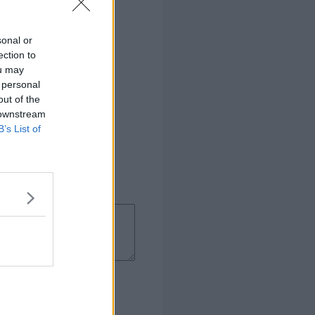
sonal or
ection to
ou may
 personal
out of the
 downstream
B’s List of