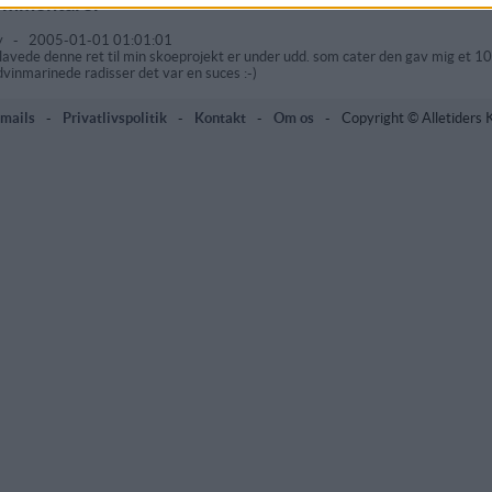
mmentarer
ly
-
2005-01-01 01:01:01
 lavede denne ret til min skoeprojekt er under udd. som cater den gav mig et 10 ta
dvinmarinede radisser det var en suces :-)
mails
-
Privatlivspolitik
-
Kontakt
-
Om os
-
Copyright © Alletiders