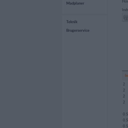
Hov
Madplaner
Ind
Teknik
Brugerservice
I
2
2
2
2
0.
0.
0.