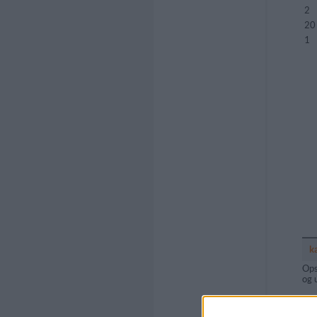
2
20
1
k
Ops
og 
Bed
5