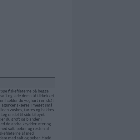
ppe fiskefileterne på begge
nsaft og lade dem stå tildækket
cen hælder du yoghurt i en skål.
å agurker skæres i meget små
dilden vaskes, tørres og hakkes
 læg en del til side til pynt.
er du groft og blander i
d de andre krydderurter og
 med salt, peber og resten af
iskefileterne af med
 dem med salt og peber. Hæld