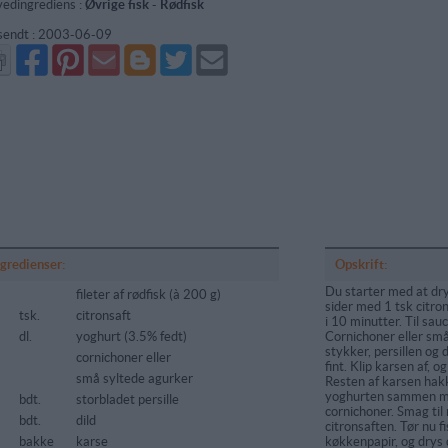
edingrediens :
Øvrige fisk
-
Rødfisk
sendt :
2003-06-09
Del
Del
Send
Del
Del
Send
på
på
via
på
på
i
Facebook
Pinterest
GMail
Blogger
Twitter
mail
ngredienser:
Opskrift:
Du starter med at dry
fileter af rødfisk (à 200 g)
sider med 1 tsk citro
tsk.
citronsaft
i 10 minutter. Til sau
dl.
yoghurt (3.5% fedt)
Cornichoner eller sm
stykker, persillen og 
cornichoner eller
fint. Klip karsen af, og
små syltede agurker
Resten af karsen hakk
yoghurten sammen me
5
bdt.
storbladet persille
cornichoner. Smag til
5
bdt.
dild
citronsaften. Tør nu f
5
bakke
karse
køkkenpapir, og drys