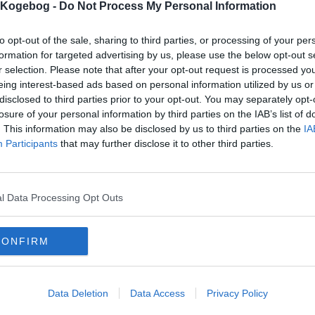
s Kogebog -
Do Not Process My Personal Information
1
2
3
4
5
dårligst, 5=bedst)
to opt-out of the sale, sharing to third parties, or processing of your per
formation for targeted advertising by us, please use the below opt-out s
r selection. Please note that after your opt-out request is processed y
eing interest-based ads based on personal information utilized by us or
disclosed to third parties prior to your opt-out. You may separately opt-
losure of your personal information by third parties on the IAB’s list of
. This information may also be disclosed by us to third parties on the
IA
Participants
that may further disclose it to other third parties.
mentar fra:
l Data Processing Opt Outs
mmentar:
CONFIRM
Data Deletion
Data Access
Privacy Policy
mentaren skal godkendes før den bliver synlig