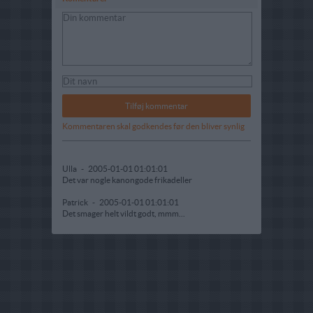
Kommentaren skal godkendes før den bliver synlig
Ulla
-
2005-01-01 01:01:01
Det var nogle kanongode frikadeller
Patrick
-
2005-01-01 01:01:01
Det smager helt vildt godt, mmm...