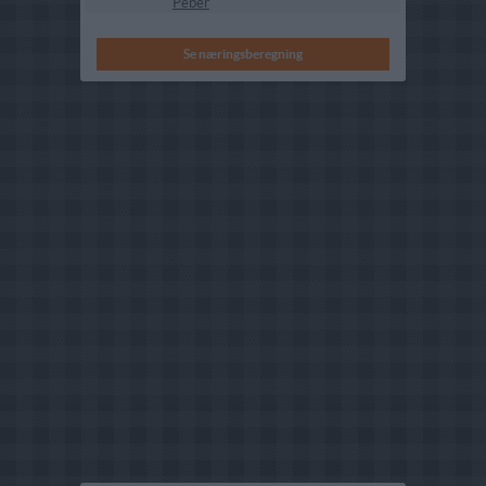
Peber
Se næringsberegning