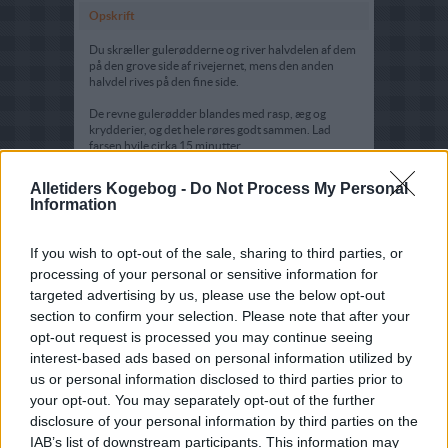
Opskrift
Du skræller gulerødderne og river halvdelen af dem
på den grove side af rivejernet, mens den anden
halvdel rives på den fine side.
De revne gulerødder blandes med rasp, æg og
krydderier, og det hele røres godt sammen. Lad
farsen hvile cirka 15 minutter.
Steg så frikadellerne som almindelige frikadeller, evt.
Alletiders Kogebog -
Do Not Process My Personal
i olivenolie
Information
If you wish to opt-out of the sale, sharing to third parties, or
processing of your personal or sensitive information for
targeted advertising by us, please use the below opt-out
section to confirm your selection. Please note that after your
opt-out request is processed you may continue seeing
interest-based ads based on personal information utilized by
us or personal information disclosed to third parties prior to
your opt-out. You may separately opt-out of the further
disclosure of your personal information by third parties on the
IAB’s list of downstream participants. This information may