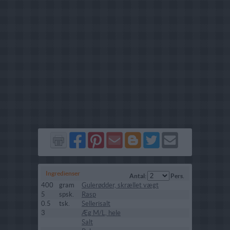
Del
Del
Send
Del
Del
Send
på
på
via
på
på
i
Facebook
Pinterest
GMail
Blogger
Twitter
mail
Ingredienser
Antal:
Pers.
400
gram
Gulerødder, skrællet vægt
5
spsk.
Rasp
0.5
tsk.
Sellerisalt
3
Æg M/L, hele
Salt