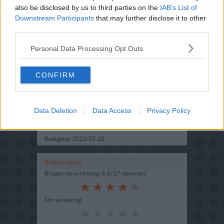
also be disclosed by us to third parties on the
IAB’s List of
Downstream Participants
that may further disclose it to other
third parties.
Personal Data Processing Opt Outs
CONFIRM
Opskriftsinfo
Ret :
Diverse Tilbehør
-
Frikadeller
Hovedingrediens :
Rodfrugter
-
Gulerødder
Data Deletion
Data Access
Privacy Policy
Indsendt :
2003-06-09
Redigeret:
2023-05-10
Bedøm retten
Brugernes vurdering:
4.3
(
17
stemmer
)
Din vurdering: