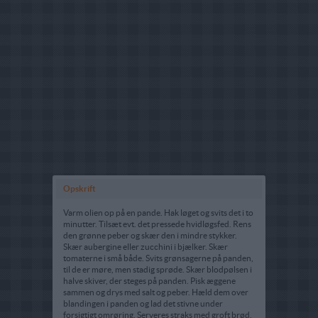
Opskrift
Varm olien op på en pande. Hak løget og svits det i to
minutter. Tilsæt evt. det pressede hvidløgsfed. Rens
den grønne peber og skær den i mindre stykker.
Skær aubergine eller zucchini i bjælker. Skær
tomaterne i små både. Svits grønsagerne på panden,
til de er møre, men stadig sprøde. Skær blodpølsen i
halve skiver, der steges på panden. Pisk æggene
sammen og drys med salt og peber. Hæld dem over
blandingen i panden og lad det stivne under
forsigtigt omrøring. Serveres straks med groft brød.