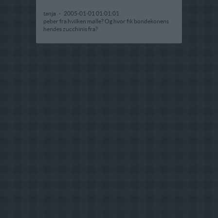
tanja
-
2005-01-01 01:01:01
peber fra hvilken mølle? Og hvor fik bondekonens
hendes zucchinis fra?