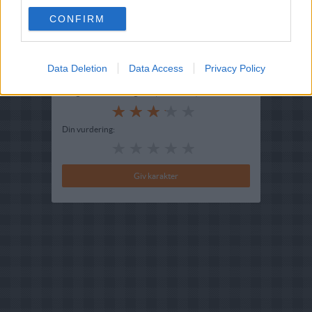
Hovedingrediens :
Blandet kød
-
Pølser
CONFIRM
Indsendt :
2003-05-31
Data Deletion
Data Access
Privacy Policy
Bedøm retten
Brugernes vurdering:
3.2
(
5
stemmer
)
Din vurdering: