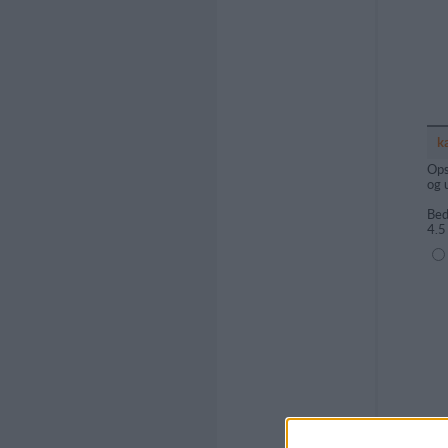
k
Ops
og 
Bed
4.5
(1=