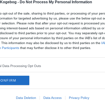
s Kogebog -
Do Not Process My Personal Information
mentar fra:
to opt-out of the sale, sharing to third parties, or processing of your per
mmentar:
formation for targeted advertising by us, please use the below opt-out s
r selection. Please note that after your opt-out request is processed y
eing interest-based ads based on personal information utilized by us or
disclosed to third parties prior to your opt-out. You may separately opt-
losure of your personal information by third parties on the IAB’s list of
. This information may also be disclosed by us to third parties on the
IA
Participants
that may further disclose it to other third parties.
mentaren skal godkendes før den bliver synlig
mmentarer
juul
-
2017-12-15 08:01:45
l Data Processing Opt Outs
hurtigt spørgsmål,skal låget på stegesoen være på i ovnen?
onym
-
2010-08-26 16:18:28
 havde ikke spæk men bacon som jeg rullede indeni med persille - mums, det er 
CONFIRM
ker.
onym
-
2010-08-20 13:49:58
lille twist til disse lækre fugle; rul lidt frisk persille ind sammen med spækstriml
cen.
Data Deletion
Data Access
Privacy Policy