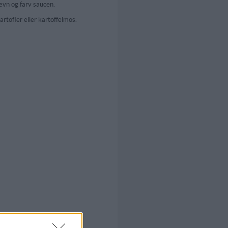
ævn og farv saucen.
rtofler eller kartoffelmos.