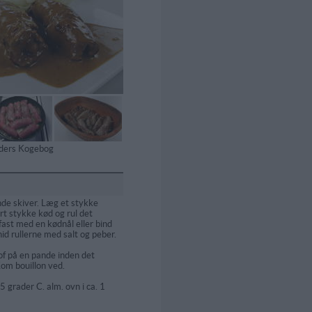
tiders Kogebog
nde skiver. Læg et stykke
t stykke kød og rul det
ast med en kødnål eller bind
d rullerne med salt og peber.
of på en pande inden det
om bouillon ved.
 grader C. alm. ovn i ca. 1