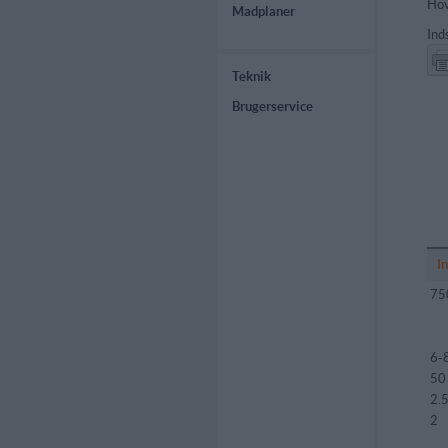
Hov
Madplaner
Ind
Teknik
Brugerservice
I
75
6-
50
2.
2