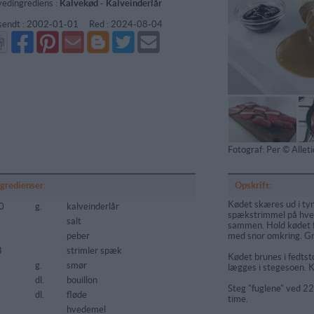
edingrediens :
Kalvekød
-
Kalveinderlår
sendt :
2002-01-01
Red :
2024-08-04
Del
Del
Send
Del
Del
Send
på
på
via
på
på
i
Facebook
Pinterest
GMail
Blogger
Twitter
mail
Fotograf: Per © Alle
ngredienser:
Opskrift:
Kødet skæres ud i ty
0
g.
kalveinderlår
spækstrimmel på hver
salt
sammen. Hold kødet f
peber
med snor omkring. Gni
8
strimler spæk
Kødet brunes i fedtst
g.
smør
lægges i stegesoen. K
5
dl.
bouillon
Steg "fuglene" ved 225
dl.
fløde
time.
hvedemel