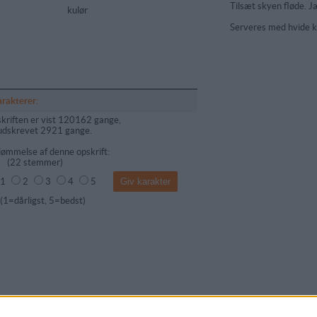
Tilsæt skyen fløde. J
kulør
Serveres med hvide ka
arakterer:
kriften er vist 120162 gange,
udskrevet 2921 gange.
ømmelse af denne opskrift:
(
22
stemmer)
1
2
3
4
5
dårligst, 5=bedst)