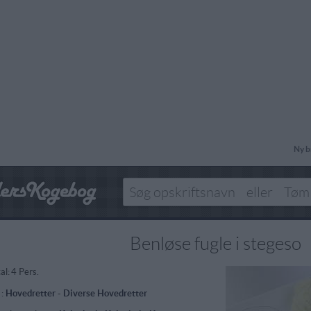
Ny b
Benløse fugle i stegeso
al:
4 Pers.
 :
Hovedretter
-
Diverse Hovedretter