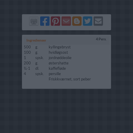
Del
Del
Send
Del
Del
Send
på
på
via
på
på
i
Facebook
Pinterest
GMail
Blogger
Twitter
mail
4 Pers.
Ingredienser
500
g.
kyllingebryst
100
g.
hvidløgsost
1
spsk.
jordnøddeolie
200
g.
østershatte
¼-1
dl.
kaffefløde
4
spsk.
persille
Friskkværnet, sort peber