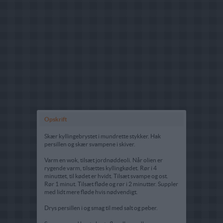
Opskrift
Skær kyllingebrystet i mundrette stykker. Hak
persillen og skær svampene i skiver.
Varm en wok, tilsæt jordnøddeoli. Når olien er
rygende varm, tilsættes kyllingkødet. Rør i 4
minuttet, til kødet er hvidt. Tilsæt svampe og ost.
Rør 1 minut. Tilsæt fløde og rør i 2 minutter. Suppler
med lidt mere fløde hvis nødvendigt.
Drys persillen i og smag til med salt og peber.