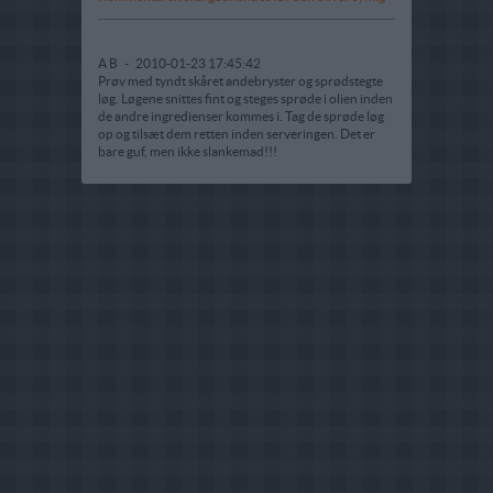
A B
-
2010-01-23 17:45:42
Prøv med tyndt skåret andebryster og sprødstegte
løg. Løgene snittes fint og steges sprøde i olien inden
de andre ingredienser kommes i. Tag de sprøde løg
op og tilsæt dem retten inden serveringen. Det er
bare guf, men ikke slankemad!!!