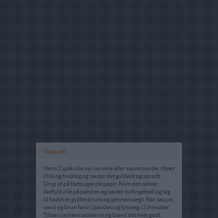
Opskrift
Varm 2 spsk olie op i en wok eller sauterpande, tilsæt
chili og hvidløg og sauter det gyldent og sprødt.
Dryp af på fedtsugende papir. Kom den sidste
skefuld olie på panden og sauter kyllingekød og løg,
til kødet er gyldenbrunt og gennemstegt. Rør saucer,
vand og brun farin i panden og lynsteg i 2 minutter.
Tilsæt cashewnødderne og bland det hele godt.