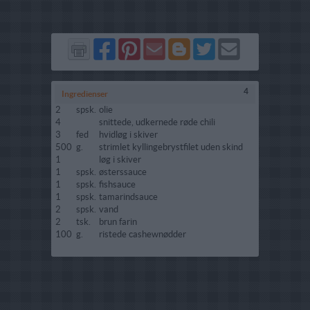
Del
Del
Send
Del
Del
Send
på
på
via
på
på
i
Facebook
Pinterest
GMail
Blogger
Twitter
mail
4
Ingredienser
2
spsk.
olie
4
snittede, udkernede røde chili
3
fed
hvidløg i skiver
500
g.
strimlet kyllingebrystfilet uden skind
1
løg i skiver
1
spsk.
østerssauce
1
spsk.
fishsauce
1
spsk.
tamarindsauce
2
spsk.
vand
2
tsk.
brun farin
100
g.
ristede cashewnødder