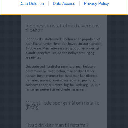
Data Deletion
Data Access
Privacy Policy
og de mange forskellige slags grøntsager. Indonesisk
ristaffel med svinekød er dog ikke en stærk ret og
kan derfor nydes af langt de fleste.
Indonesisk ristaffel med alverdens
tilbehør
Indonesisk ristaffel med tilbehør er en populær ret i
især Skandinavien, hvor den havde sin storhedstid i
1980'erne. Men retten er stadig populær – særligt
blandt børnefamilier, da den indbyder til leg og
kreativitet.
Det gode ved ristaffel er nemlig, at man helt selv
bestemmer hvilket tilbehør, man ønsker. Der er
næsten ingen grænser for, hvad man kan tilsætte.
Bananer, ananas, revet kokos, rosiner, peanuts,
cashewnødder, æbletern, løg, hakkede æg – ja, kun
fantasien sætter i virkeligheden grænser.
Ofte stillede spørgsmål om ristaffel
(FAQ)
Hvad drikker man til ristaffel?