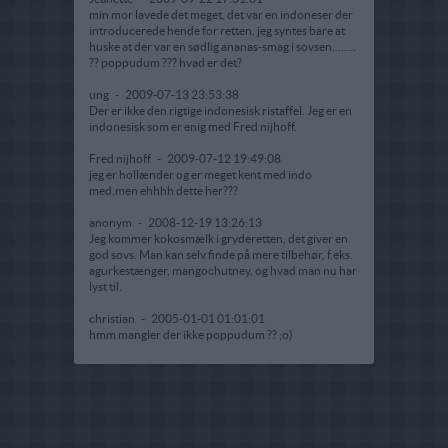
min mor lavede det meget, det var en indoneser der
introducerede hende for retten, jeg syntes bare at
huske at der var en sødlig ananas-smag i sovsen........
?? poppudum ??? hvad er det?
ung
-
2009-07-13 23:53:38
Der er ikke den rigtige indonesisk ristaffel. Jeg er en
indonesisk som er enig med Fred nijhoff.
Fred nijhoff
-
2009-07-12 19:49:08
jeg er hollænder og er meget kent med indo
med,men ehhhh dette her???
anonym
-
2008-12-19 13:26:13
Jeg kommer kokosmælk i gryderetten, det giver en
god sovs. Man kan selv finde på mere tilbehør, f.eks.
agurkestænger, mangochutney, og hvad man nu har
lyst til.
christian
-
2005-01-01 01:01:01
hmm mangler der ikke poppudum ?? ;o)