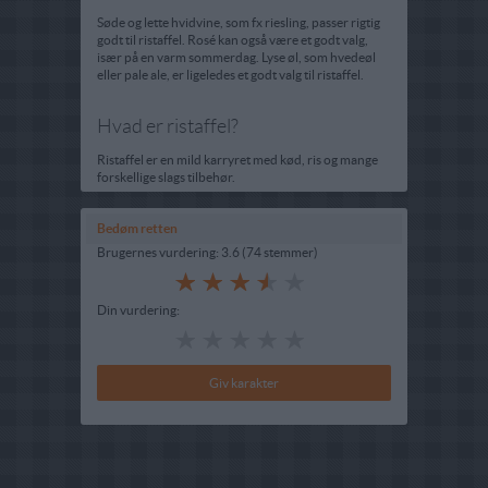
Søde og lette hvidvine, som fx riesling, passer rigtig
godt til ristaffel. Rosé kan også være et godt valg,
især på en varm sommerdag. Lyse øl, som hvedeøl
eller pale ale, er ligeledes et godt valg til ristaffel.
Hvad er ristaffel?
Ristaffel er en mild karryret med kød, ris og mange
forskellige slags tilbehør.
Bedøm retten
Brugernes vurdering:
3.6
(
74
stemmer
)
Din vurdering: