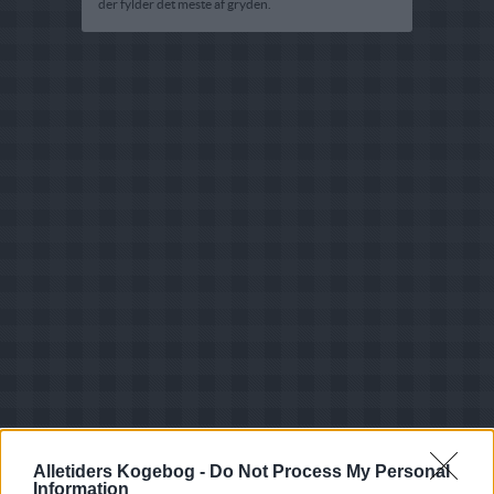
der fylder det meste af gryden.
Opskriftsinfo
Alletiders Kogebog -
Do Not Process My Personal
Ret :
Hovedretter
-
Diverse Hovedretter
Information