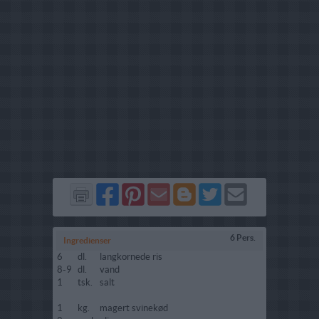
Del
Del
Send
Del
Del
Send
på
på
via
på
på
i
Facebook
Pinterest
GMail
Blogger
Twitter
mail
6 Pers.
Ingredienser
6
dl.
langkornede ris
8-9
dl.
vand
1
tsk.
salt
1
kg.
magert svinekød