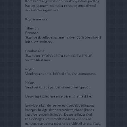
Kom kødet i og hæld indonesisk soyasauce på. Kog
hastigt igennem, mens der røres, og smag til med
sambal olek og evt. salt.
Kog risene løse.
Tilbehør:
Bananer:
Skær de skrællede bananer i skiver og rist dem kort i
lidt olie tilsat karry.
Bambusskud:
Skær dem i smalle strimler som varmes i lidt af
væden tilsat soya.
Rejer:
Vend rejerne kort i lidt hed olie, tilsat tomatpure.
Kokos:
Vend det kort på panden til det bliver sprødt.
De øvrige ingredienser serveres til i små skåle.
Endvidere kan der serveres kroepek oedang og
kroepek bridge, der er tørrede rejebrød (købes
færdige i supermarkedet). De tørre flager skal
frituresteges i varmt fedtstof. Kom kun en i ad
gangen, den vokser på et kort øjeblik til en stor flage,