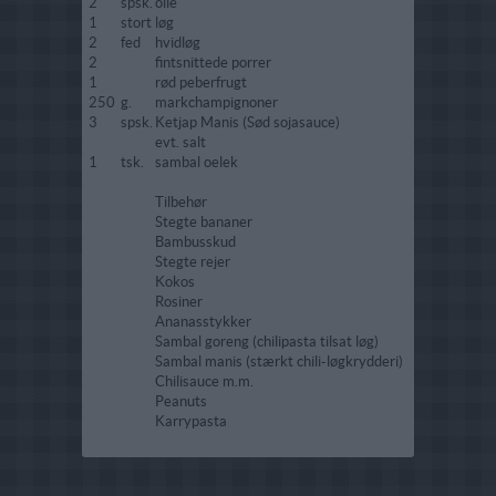
2
spsk.
olie
1
stort
løg
2
fed
hvidløg
2
fintsnittede porrer
1
rød peberfrugt
250
g.
markchampignoner
3
spsk.
Ketjap Manis (Sød sojasauce)
evt. salt
1
tsk.
sambal oelek
Tilbehør
Stegte bananer
Bambusskud
Stegte rejer
Kokos
Rosiner
Ananasstykker
Sambal goreng (chilipasta tilsat løg)
Sambal manis (stærkt chili-løgkrydderi)
Chilisauce m.m.
Peanuts
Karrypasta