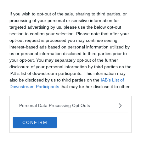
Hovedingrediens :
Gryn / Korn
-
Ris
If you wish to opt-out of the sale, sharing to third parties, or
Oprindelsesland :
Indonesien
processing of your personal or sensitive information for
targeted advertising by us, please use the below opt-out
Indsendt :
2003-05-01
section to confirm your selection. Please note that after your
Redigeret:
2025-06-10
opt-out request is processed you may continue seeing
interest-based ads based on personal information utilized by
Beskrivelse
us or personal information disclosed to third parties prior to
your opt-out. You may separately opt-out of the further
Ristaffel med svinekød​
disclosure of your personal information by third parties on the
IAB’s list of downstream participants. This information may
Ristaffel er en sjov, flot og velsmagende ret. Med de
mange forskellige ingredienser, får retten et flot og
also be disclosed by us to third parties on the
IAB’s List of
indbydende udseende med mange farver, og så er
Downstream Participants
that may further disclose it to other
det også lidt hyggeligt at sidde og vælge sit tilbehør
third parties.
selv.
Ristaffel er typisk med kød, fx kylling eller oksekød. I
Personal Data Processing Opt Outs
vores ristaffel opskrift har vi dog valgt at servere
retten med fine strimler af magert svinekød, hvilket
også er rigtig lækkert.
CONFIRM
Denne opskrift på ristaffel med svinekød er en
indonesisk ristaffel. Det kan bl.a. ses på flere af
ingredienserne, som fx bambusskud, sød sojasauce