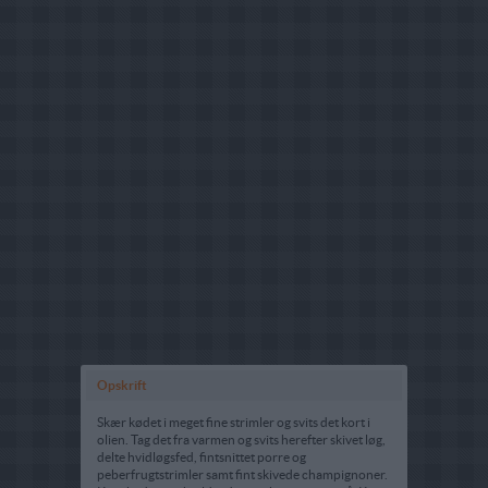
Opskrift
Skær kødet i meget fine strimler og svits det kort i
olien. Tag det fra varmen og svits herefter skivet løg,
delte hvidløgsfed, fintsnittet porre og
peberfrugtstrimler samt fint skivede champignoner.