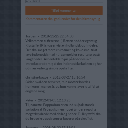
Kommentaren skal godkendes før den bliver synlig
Torben
-
2018-11-25 22:54:50
Velkommen til firserne :-) Retten hedder egentlig
Rigstaffel (Rijs) og er vist en hollandsk opfindelse.
Der skal meget mere en rosiner og kokosmel til at
lave indonesisk mad - til gengæld er resultatet også
langt bedre. Ashenfelds "Spis på Indonesisk"
introducerede mig til det Indonesiske køkken og har
udmærkede og simple opskrifter.
christine bagge
-
2012-09-27 15:16:54
Sådan skal den serveres, min moster boede i
honkong i mange år, og hun kunne lave ris taffel så
englene sang.
Peter
-
2012-01-05 12:13:25
Til jeanette: Poppudum er en indisk/pakistansk
variation af Kroepuk, men noget tyndere og ofte
meget krydrede med chili og peber. Til Risjtaffel skal
du bruge kroepok som er baseret på rejer/fisk.
Jeanette
-
2009-09-22 17:31:01