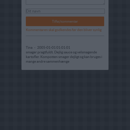
Kommentaren skal godkendes før den bliver synlig
Tina
-
2005-01-01 01:01:01
smager pragtfuldt. Dejlig sauce og velsmagende
kartofler. Kompotten smager dejligt og kan bruges i
mange andre sammenhænge