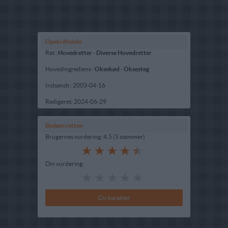
Opskriftsinfo
Ret :
Hovedretter
-
Diverse Hovedretter
Hovedingrediens :
Oksekød
-
Oksesteg
Indsendt :
2003-04-16
Redigeret:
2024-06-29
Bedøm retten
Brugernes vurdering:
4.5
(
5
stemmer
)
Din vurdering: