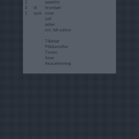
1
appelsin
3
dl.
brombær
1
spsk.
smør
salt
peber
evt. lidt sukker
Tilbehør
Pillekartofler
Timian
Smør
Akaciehonning