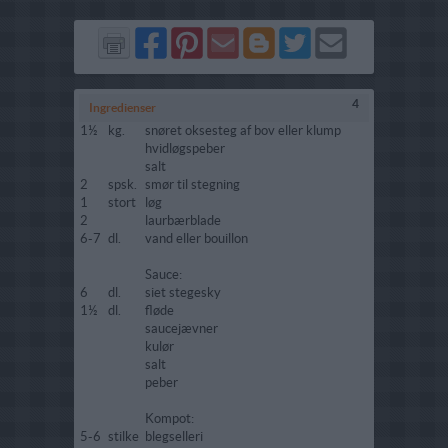
Del
Del
Send
Del
Del
Send
på
på
via
på
på
i
Facebook
Pinterest
GMail
Blogger
Twitter
mail
4
Ingredienser
1½
kg.
snøret oksesteg af bov eller klump
hvidløgspeber
salt
2
spsk.
smør til stegning
1
stort
løg
2
laurbærblade
6-7
dl.
vand eller bouillon
Sauce:
6
dl.
siet stegesky
1½
dl.
fløde
saucejævner
kulør
salt
peber
Kompot:
5-6
stilke
blegselleri