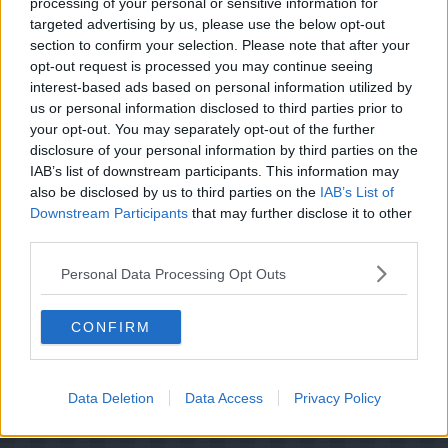
processing of your personal or sensitive information for
Varm snittet blegselleri, små appelsinstykker og
brombær op i smør i en gryde, til bærrene moser let
targeted advertising by us, please use the below opt-out
ud. Smag til med salt, peber og evt. en smule sukker.
section to confirm your selection. Please note that after your
opt-out request is processed you may continue seeing
Skær stegen i tynde skiver og server disse sammen
med den varme sauce og kompotten. Giv kogte
interest-based ads based on personal information utilized by
pillekartofler til, der er drysses med timian og
us or personal information disclosed to third parties prior to
varmet i smør og lidt honning.
your opt-out. You may separately opt-out of the further
disclosure of your personal information by third parties on the
IAB’s list of downstream participants. This information may
also be disclosed by us to third parties on the
IAB’s List of
Downstream Participants
that may further disclose it to other
third parties.
Personal Data Processing Opt Outs
CONFIRM
Data Deletion
Data Access
Privacy Policy