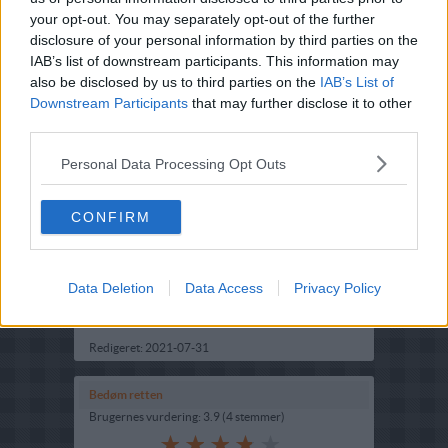
your opt-out. You may separately opt-out of the further
disclosure of your personal information by third parties on the
IAB’s list of downstream participants. This information may
also be disclosed by us to third parties on the
IAB’s List of
Downstream Participants
that may further disclose it to other
third parties.
Personal Data Processing Opt Outs
CONFIRM
Opskriftsinfo
Ret :
Hovedretter
-
Hovedretter med fisk
Hovedingrediens :
Ferskvandsfisk
-
Bars
Data Deletion
Data Access
Privacy Policy
Indsendt :
2002-01-01
Redigeret:
2021-07-31
Bedøm retten
Brugernes vurdering:
3.9
(
4
stemmer
)