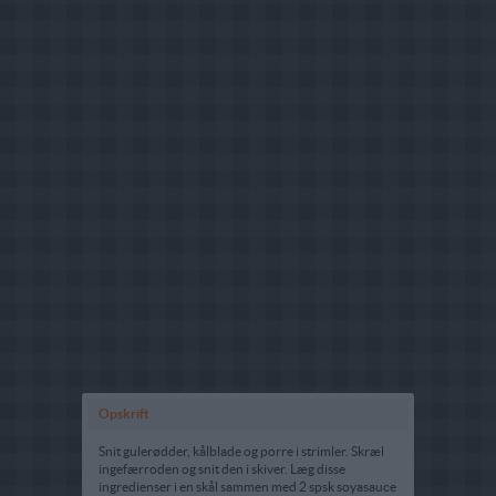
Opskrift
Snit gulerødder, kålblade og porre i strimler. Skræl
ingefærroden og snit den i skiver. Læg disse
ingredienser i en skål sammen med 2 spsk soyasauce