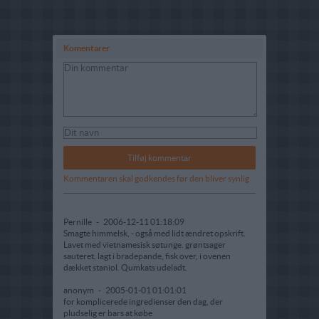
Komentarer
Kommentaren skal godkendes før den bliver synlig
Pernille
-
2006-12-11 01:18:09
Smagte himmelsk, - også med lidt ændret opskrift.
Lavet med vietnamesisk søtunge. grøntsager
sauteret, lagt i bradepande, fisk over, i ovenen
dækket staniol. Qumkats udeladt.
anonym
-
2005-01-01 01:01:01
for komplicerede ingredienser den dag, der
pludselig er bars at købe