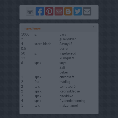
Del
Del
Send
Del
Del
Send
på
på
via
på
på
i
Facebook
Pinterest
GMail
Blogger
Twitter
mail
4
Ingredienser
1000
g.
bars
2
gulerødder
4
store blade
Savoykål
0.5
porre
50
g.
ingefærrod
12
kumquats
6
spsk.
soya
Salt
peber
1
spsk.
citronsaft
2
fed
hvidløg
2
tsk.
tomatpuré
2
spsk.
jordnøddeolie
2
spsk.
riseddike
4
spsk.
flydende honning
1
tsk.
maizenamel