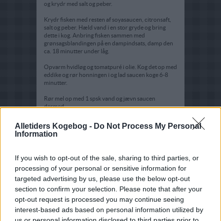
og krydr med salt og peber.
Krydr fisken med resten af soyasaucen, citronsaft,
salt og peber. Hæld vand i en stor gryde og bring
dette i kog. Anbring fisken sammen med
grønsagsblandingen på en dampindsats, damp den
ca. 18 minutter under låg.
Opvarm hvidløg og tomatpuré i olie. Kog det op med
eddike og rør honningen i og lad saucen koge 6-8
minutter.
Rør mel op med 1 spsk vand og jævn saucen
dermed.
Anret fisken sammen med grønsagerne. Server
Alletiders Kogebog -
Do Not Process My Personal
saucen til.
Information
If you wish to opt-out of the sale, sharing to third parties, or
processing of your personal or sensitive information for
targeted advertising by us, please use the below opt-out
section to confirm your selection. Please note that after your
opt-out request is processed you may continue seeing
interest-based ads based on personal information utilized by
us or personal information disclosed to third parties prior to