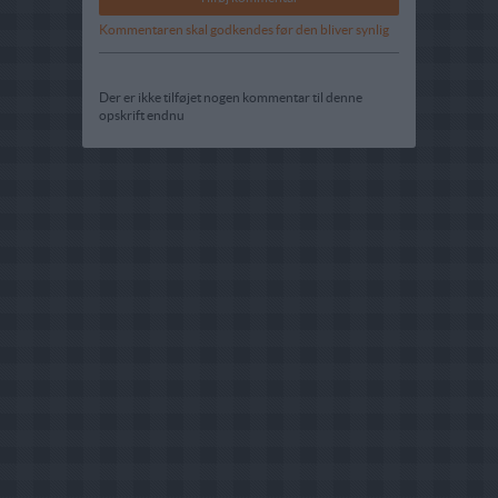
Kommentaren skal godkendes før den bliver synlig
Der er ikke tilføjet nogen kommentar til denne
opskrift endnu