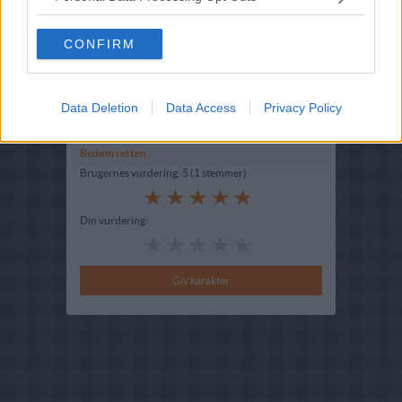
Hovedingrediens :
Grøntsager
-
Auberginer
Oprindelsesland :
Danmark
CONFIRM
Kilde : Karen Volf
Indsendt :
2003-03-25
Data Deletion
Data Access
Privacy Policy
Bedøm retten
Brugernes vurdering:
5
(
1
stemmer
)
Din vurdering: