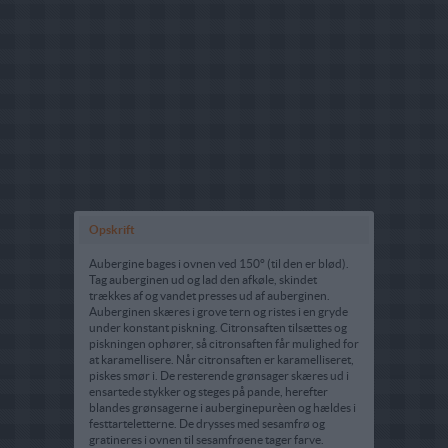
Opskrift
Aubergine bages i ovnen ved 150° (til den er blød).
Tag auberginen ud og lad den afkøle, skindet
trækkes af og vandet presses ud af auberginen.
Auberginen skæres i grove tern og ristes i en gryde
under konstant piskning. Citronsaften tilsættes og
piskningen ophører, så citronsaften får mulighed for
at karamellisere. Når citronsaften er karamelliseret,
piskes smør i. De resterende grønsager skæres ud i
ensartede stykker og steges på pande, herefter
blandes grønsagerne i auberginepurèen og hældes i
festtarteletterne. De drysses med sesamfrø og
gratineres i ovnen til sesamfrøene tager farve.