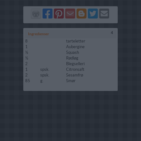
Del
Del
Send
Del
Del
Send
på
på
via
på
på
i
Facebook
Pinterest
GMail
Blogger
Twitter
mail
4
Ingredienser
8
tarteletter
1
Aubergine
½
Squash
½
Rødløg
2
Blegselleri
1
spsk.
Citronsaft
2
spsk.
Sesamfrø
85
g.
Smør