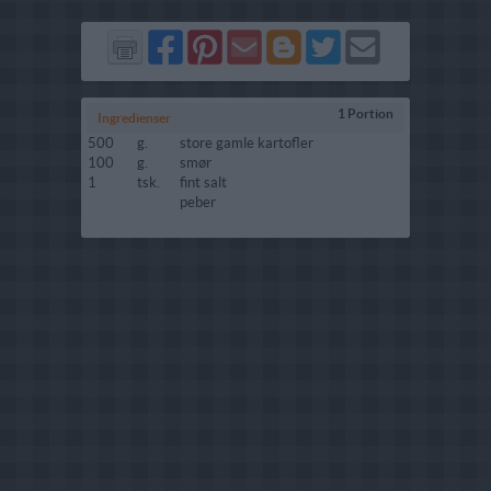
Del
Del
Send
Del
Del
Send
på
på
via
på
på
i
Facebook
Pinterest
GMail
Blogger
Twitter
mail
1 Portion
Ingredienser
500
g.
store gamle kartofler
100
g.
smør
1
tsk.
fint salt
peber