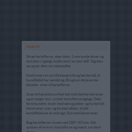
Opskrift
Skræl kartoflerne, skær dem i 1 mm tynde skiver og
skyl dem i rigeligt, koldt vand i en stor skål. Tag dem
op og tør dem i et viskestykke.
Smelt smørret i en lille kasserolle og lad det stå, til
bundfaldet har samlet sig. Brug kun det øverste -
klarede - smør til kartoflerne.
Smør et halvdybt ovnfast fad med det klarede smør
og arranger (evt. i cirkel) kartoflerne taglagt. Dæk
først bunden, krydr med salt og peber, og fordel lidt
klaret smør over, og fortsæt sådan, til alle
kartoffelskiver er anbragt. Slut med klaret smør.
Bag kartoflerne i ovnen ved 200° i 45 min. Stik
spidsen af en kniv i kartoflerne og mærk, om de er
møre.