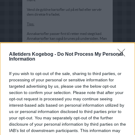
Vend de gyldne kartofler ud på et fad eller servér
dem direkte fra fadet.
Tips:
Annakartofler passer fint til retter med stegt kød.
Annakartofler kan også brunes på undersiden. Man
kan også lave dem på en stegepande - især hvis det
ikke er til for mange. Så lægges de velaftørrede
kartoffelskiver i rigeligt klaret smør på panden og
Alletiders Kogebog -
Do Not Process My Personal
steges 10-15 min på hver side. Den gyldenbrune
Information
kartoffelkage lægges på et serveringsfad og skæres
ud ved bordet.
If you wish to opt-out of the sale, sharing to third parties, or
processing of your personal or sensitive information for
targeted advertising by us, please use the below opt-out
section to confirm your selection. Please note that after your
opt-out request is processed you may continue seeing
interest-based ads based on personal information utilized by
us or personal information disclosed to third parties prior to
your opt-out. You may separately opt-out of the further
disclosure of your personal information by third parties on the
IAB’s list of downstream participants. This information may