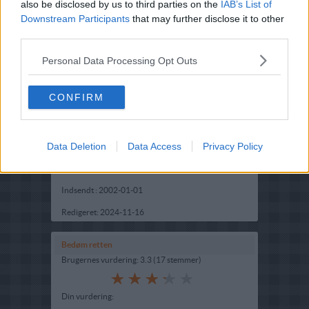
also be disclosed by us to third parties on the
IAB’s List of
Downstream Participants
that may further disclose it to other
third parties.
Personal Data Processing Opt Outs
CONFIRM
Opskriftsinfo
Data Deletion
Data Access
Privacy Policy
Ret :
Diverse Tilbehør
-
Kartoffel Tilbehør
Hovedingrediens :
Rodfrugter
-
Kartofler
Indsendt :
2002-01-01
Redigeret:
2024-11-16
Bedøm retten
Brugernes vurdering:
3.3
(
17
stemmer
)
Din vurdering: