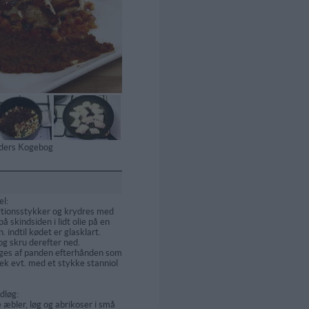
tiders Kogebog
æl:
ortionsstykker og krydres med
å skindsiden i lidt olie på en
. indtil kødet er glasklart.
g skru derefter ned.
ges af panden efterhånden som
æk evt. med et stykke stanniol
dløg:
æbler, løg og abrikoser i små