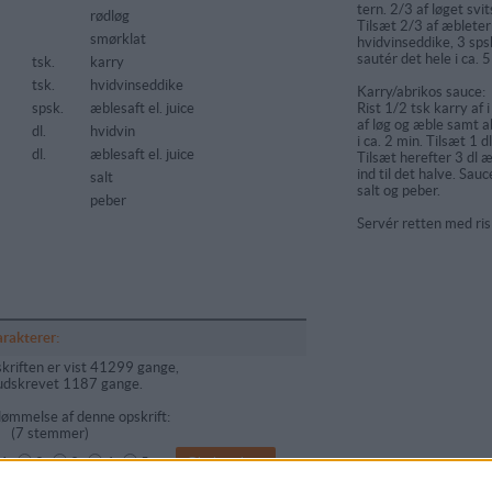
tern. 2/3 af løget svit
rødløg
Tilsæt 2/3 af æbleter
smørklat
hvidvinseddike, 3 sps
sautér det hele i ca. 5
tsk.
karry
tsk.
hvidvinseddike
Karry/abrikos sauce:
spsk.
æblesaft el. juice
Rist 1/2 tsk karry af 
af løg og æble samt ab
dl.
hvidvin
i ca. 2 min. Tilsæt 1 d
dl.
æblesaft el. juice
Tilsæt herefter 3 dl æ
ind til det halve. Sa
salt
salt og peber.
peber
Servér retten med ris 
arakterer:
kriften er vist 41299 gange,
udskrevet 1187 gange.
ømmelse af denne opskrift:
(
7
stemmer)
1
2
3
4
5