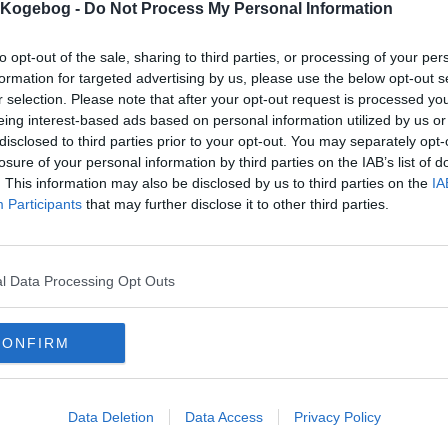
dårligst, 5=bedst)
s Kogebog -
Do Not Process My Personal Information
to opt-out of the sale, sharing to third parties, or processing of your per
formation for targeted advertising by us, please use the below opt-out s
r selection. Please note that after your opt-out request is processed y
eing interest-based ads based on personal information utilized by us or
disclosed to third parties prior to your opt-out. You may separately opt-
losure of your personal information by third parties on the IAB’s list of
. This information may also be disclosed by us to third parties on the
IA
mentar fra:
Participants
that may further disclose it to other third parties.
mmentar:
l Data Processing Opt Outs
CONFIRM
mentaren skal godkendes før den bliver synlig
mmentarer
Data Deletion
Data Access
Privacy Policy
e
-
2019-04-09 19:30:27