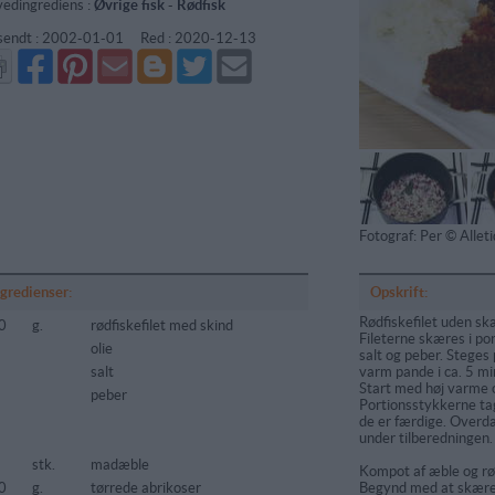
edingrediens :
Øvrige fisk
-
Rødfisk
sendt :
2002-01-01
Red :
2020-12-13
Del
Del
Send
Del
Del
Send
på
på
via
på
på
i
Facebook
Pinterest
GMail
Blogger
Twitter
mail
Fotograf: Per © Alle
ngredienser:
Opskrift:
Rødfiskefilet uden sk
0
g.
rødfiskefilet med skind
Fileterne skæres i p
olie
salt og peber. Steges p
salt
varm pande i ca. 5 min
Start med høj varme o
peber
Portionsstykkerne ta
de er færdige. Overd
under tilberedningen.
stk.
madæble
Kompot af æble og rø
0
g.
tørrede abrikoser
Begynd med at skære 