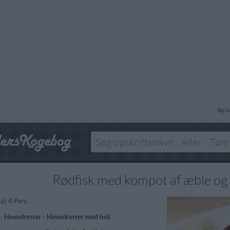
Ny b
Rødfisk med kompot af æble og
al:
4 Pers.
 :
Hovedretter
-
Hovedretter med fisk