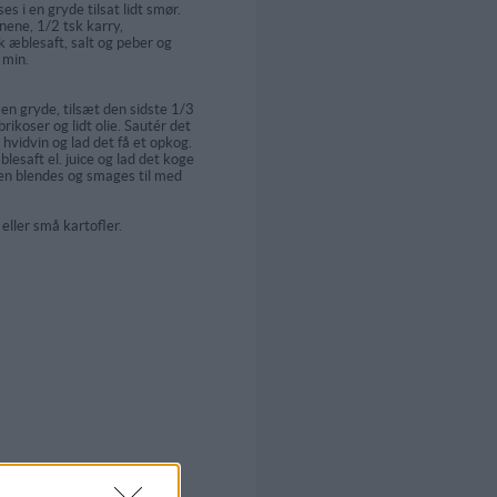
ses i en gryde tilsat lidt smør.
nene, 1/2 tsk karry,
k æblesaft, salt og peber og
 min.
i en gryde, tilsæt den sidste 1/3
rikoser og lidt olie. Sautér det
l hvidvin og lad det få et opkog.
blesaft el. juice og lad det koge
ucen blendes og smages til med
eller små kartofler.