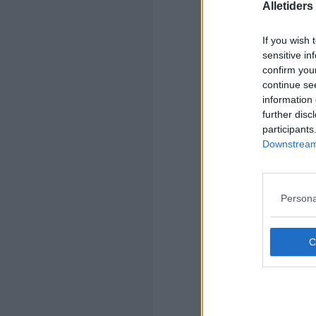
(1=
Alletider
If you wish 
sensitive in
confirm you
continue se
information 
further disc
participants
Kom
Downstream 
Ko
Persona
Kom
Ko
Ol