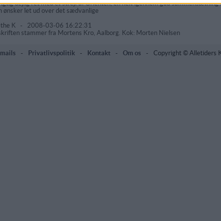
rigtig dejlig ret med et strejf af Orienten, en helt igennem god sammensætning 
 ønsker let ud over det sædvanlige
the K
-
2008-03-06 16:22:31
kriften stammer fra Mortens Kro, Aalborg. Kok: Morten Nielsen
mails
-
Privatlivspolitik
-
Kontakt
-
Om os
-
Copyright © Alletiders