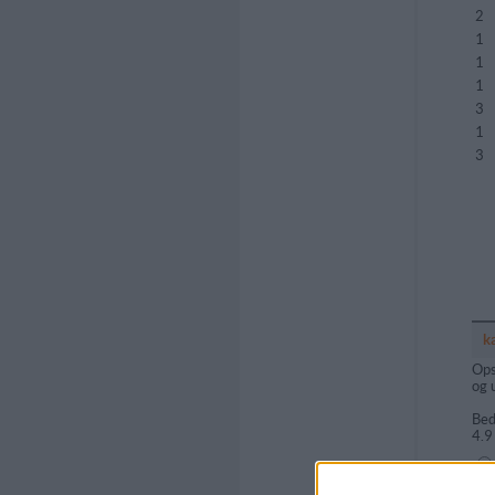
2
1
1
1
3
1
3
k
Ops
og 
Bed
4.9