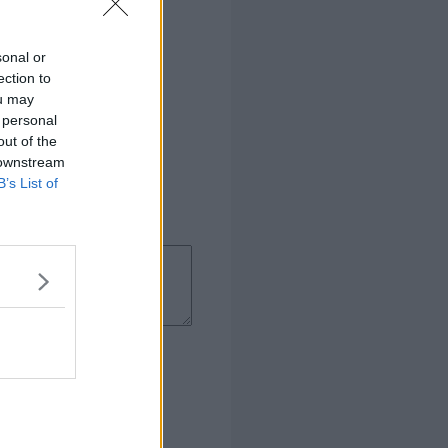
sonal or
ection to
ou may
 personal
out of the
 downstream
B’s List of