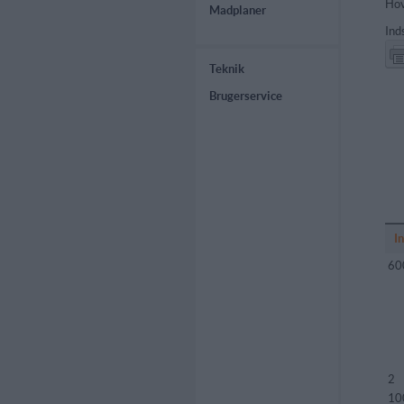
Hov
Madplaner
Ind
Teknik
Brugerservice
I
60
2
10