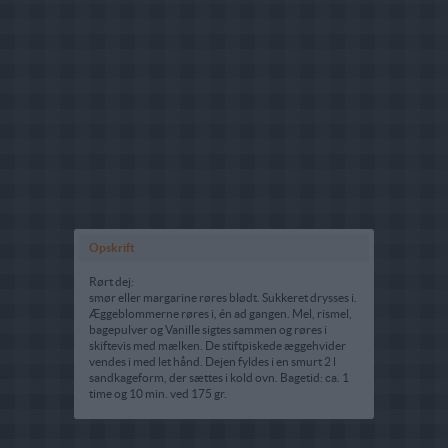
Opskrift
Rørt dej:
smør eller margarine røres blødt. Sukkeret drysses i.
Æggeblommerne røres i, én ad gangen. Mel, rismel,
bagepulver og Vanille sigtes sammen og røres i
skiftevis med mælken. De stiftpiskede æggehvider
vendes i med let hånd. Dejen fyldes i en smurt 2 l
sandkageform, der sættes i kold ovn. Bagetid: ca. 1
time og 10 min. ved 175 gr.