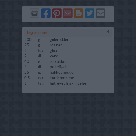
Del
Del
Send
Del
Del
Send
på
på
via
på
på
i
Facebook
Pinterest
GMail
Blogger
Twitter
mail
4
Ingredienser
500
g.
gulerødder
25
g.
rosiner
1
tsk.
ghee
2
dl.
vand
40
g.
rørsukker
1
dl.
piskefløde
25
g.
hakket nødder
0.5
tsk.
kardemomme
1
tsk.
fintrevet frisk ingefær