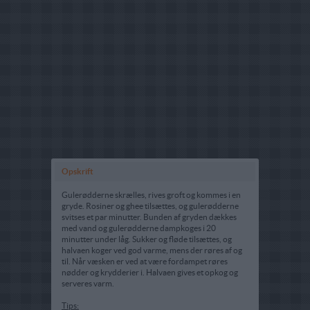
Opskrift
Gulerødderne skrælles, rives groft og kommes i en
gryde. Rosiner og ghee tilsættes, og gulerødderne
svitses et par minutter. Bunden af gryden dækkes
med vand og gulerødderne dampkoges i 20
minutter under låg. Sukker og fløde tilsættes, og
halvaen koger ved god varme, mens der røres af og
til. Når væsken er ved at være fordampet røres
nødder og krydderier i. Halvaen gives et opkog og
serveres varm.
Tips: