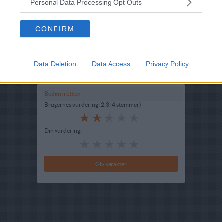
Personal Data Processing Opt Outs
Ret :
Kold Dessert
-
Diverse kolde desserter
Hovedingrediens :
Rodfrugter
-
Gulerødder
CONFIRM
Oprindelsesland :
Mellemøsten
Indsendt :
2003-02-27
Data Deletion
Data Access
Privacy Policy
Redigeret:
2023-11-24
Bedøm retten
Brugernes vurdering:
2.3
(
4
stemmer
)
Din vurdering: