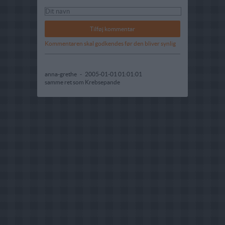
Kommentaren skal godkendes før den bliver synlig
anna-grethe
-
2005-01-01 01:01:01
samme ret som Krebsepande