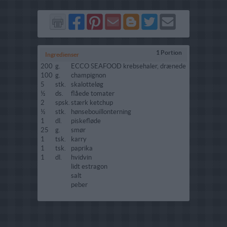
Del
Del
Send
Del
Del
Send
på
på
via
på
på
i
Facebook
Pinterest
GMail
Blogger
Twitter
mail
1 Portion
Ingredienser
200
g.
ECCO SEAFOOD krebsehaler, drænede
100
g.
champignon
5
stk.
skalotteløg
½
ds.
flåede tomater
2
spsk.
stærk ketchup
½
stk.
hønsebouillonterning
1
dl.
piskefløde
25
g.
smør
1
tsk.
karry
1
tsk.
paprika
1
dl.
hvidvin
lidt estragon
salt
peber