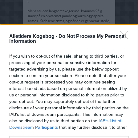
i.
Mens saucen langsomt koger ind, kommes 25 g.
smør på en opvarmet pande og karry og paprika
svitses. Krebsene ristes, og når de er gennemristede,
overhældes de med hvidvin. Krebs med vin hældes
over i saucen, og efter kort tids blid kogning serveres
Alletiders Kogebog -
det rygende varmt med ris.
Do Not Process My Personal
Information
If you wish to opt-out of the sale, sharing to third parties, or
processing of your personal or sensitive information for
targeted advertising by us, please use the below opt-out
section to confirm your selection. Please note that after your
opt-out request is processed you may continue seeing
interest-based ads based on personal information utilized by
us or personal information disclosed to third parties prior to
your opt-out. You may separately opt-out of the further
disclosure of your personal information by third parties on the
IAB’s list of downstream participants. This information may
also be disclosed by us to third parties on the
IAB’s List of
Downstream Participants
that may further disclose it to other
third parties.