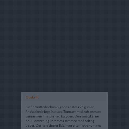
Opskrift
De fintsnittede champignons ristes i 25 g smør,
finthakkede løg tilsættes. Tomater med saft presses
gennem en fin sigte ned i gryden. Den småtskårne
bouillonterning kommes i sammen med salt og
peber. Det hele simrer lidt, hvorefter fløde kommes