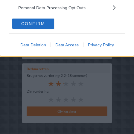
Personal Data Processing Opt Outs
CONFIRM
Opskriftsinfo
Ret :
Hovedretter
-
Hovedretter med skaldyr
Hovedingrediens :
Skaldyr
-
Krebs
Data Deletion
Data Access
Privacy Policy
Indsendt :
2003-02-25
Bedøm retten
Brugernes vurdering:
2.2
(
18
stemmer
)
Din vurdering: