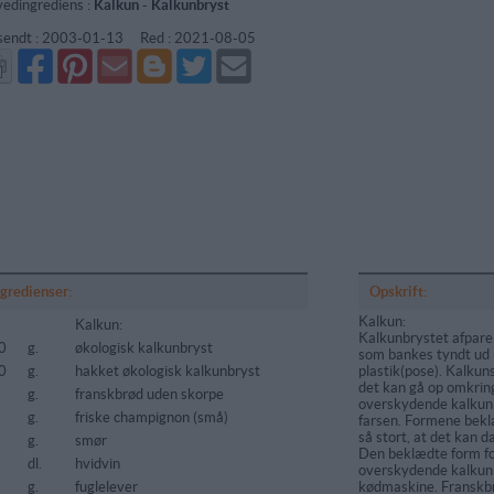
edingrediens :
Kalkun
-
Kalkunbryst
sendt :
2003-01-13
Red :
2021-08-05
Del
Del
Send
Del
Del
Send
på
på
via
på
på
i
Facebook
Pinterest
GMail
Blogger
Twitter
mail
ngredienser:
Opskrift:
Kalkun:
Kalkun:
Kalkunbrystet afparere
0
g.
økologisk kalkunbryst
som bankes tyndt ud
0
g.
hakket økologisk kalkunbryst
plastik(pose). Kalkun
det kan gå op omkrin
g.
franskbrød uden skorpe
overskydende kalkunk
g.
friske champignon (små)
farsen. Formene bekl
så stort, at det kan 
g.
smør
Den beklædte form f
dl.
hvidvin
overskydende kalkun
g.
fuglelever
kødmaskine. Franskb