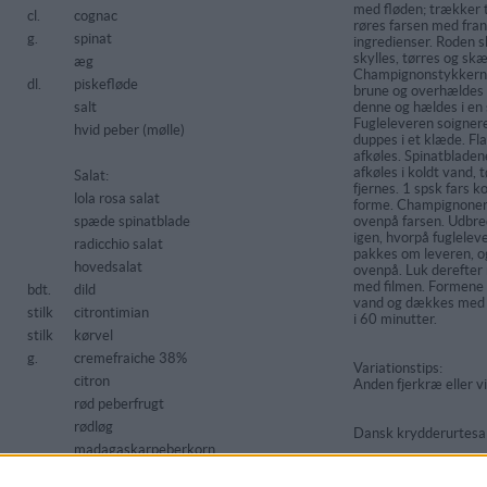
med fløden; trækker t
cl.
cognac
røres farsen med fra
g.
spinat
ingredienser. Roden
skylles, tørres og skæ
æg
Champignonstykkerne 
dl.
piskefløde
brune og overhældes
salt
denne og hældes i en s
Fugleleveren soignere
hvid peber (mølle)
duppes i et klæde. Fl
afkøles. Spinatbladene
afkøles i koldt vand, 
Salat:
fjernes. 1 spsk fars 
lola rosa salat
forme. Champignonern
spæde spinatblade
ovenpå farsen. Udbre
igen, hvorpå fuglelev
radicchio salat
pakkes om leveren, og
hovedsalat
ovenpå. Luk derefter
med filmen. Formene
bdt.
dild
vand og dækkes med f
stilk
citrontimian
i 60 minutter.
stilk
kørvel
g.
cremefraiche 38%
Variationstips:
citron
Anden fjerkræ eller vi
rød peberfrugt
rødløg
Dansk krydderurtesal
madagaskarpeberkorn
1 blad fra Lollo Ross
salt
radicchio, hjerteblade