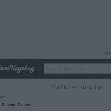
Ny b
Kalkun en surprise
al:
4
 :
Forretter
-
Forretter