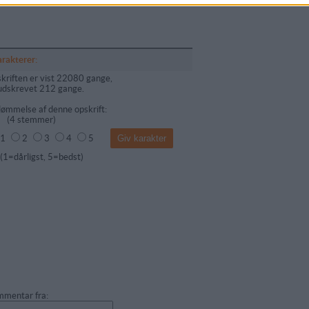
arakterer:
kriften er vist 22080 gange,
udskrevet 212 gange.
ømmelse af denne opskrift:
(
4
stemmer)
1
2
3
4
5
dårligst, 5=bedst)
mentar fra: