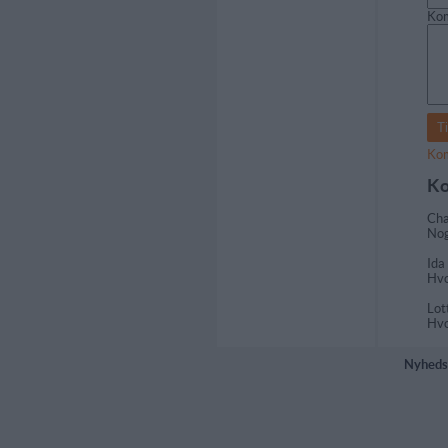
Ko
Kom
Ko
Cha
Nog
Ida
Hvo
Lot
Hvo
Nyheds