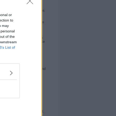
ylles og afdryppes. Salaterne
ker, og bladene fra
af stilkene og det hele blandes.
sonal or
til den er tyk og
ection to
s i, og dressingen formes som
ou may
 personal
 kanel:
out of the
et. Rødbeden rives i sammen
ienser og æltes med det meste
 downstream
idig og slipper. Hæver til
B’s List of
s i 2 stykker, som rulles til
s og efterhæver ca. 20
 C, ca. 20 min. ved damp i
aves ved at hælde lidt vand ind
reven gulerod i stedet for
derurtesalatbund med crème
formet som små æg. Som pynt
ektar, fra f.eks.
eblomster. Flûtes serveres til.