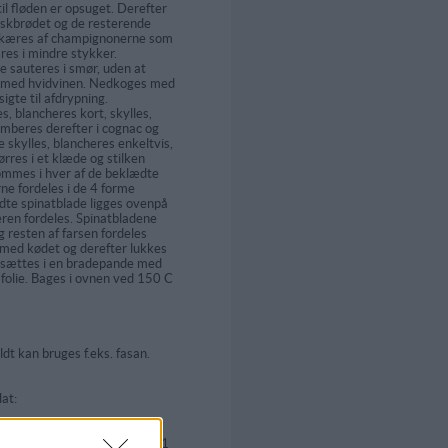
il fløden er opsuget. Derefter
nskbrødet og de resterende
 skæres af champignonerne som
res i mindre stykker.
sauteres i smør, uden at
 med hvidvinen. Nedkoges med
igte til afdrypning.
s, blancheres kort, skylles,
amberes derefter i cognac og
 skylles, blancheres enkeltvis,
tørres i et klæde og stilken
kommes i hver af de beklædte
e fordeles i de 4 forme
dte spinatblade ligges ovenpå
eren fordeles. Spinatbladene
 resten af farsen fordeles
 med kødet og derefter lukkes
 sættes i en bradepande med
olie. Bages i ovnen ved 150 C
ldt kan bruges f.eks. fasan.
at:
o, 8 spæde spinatblade, 1 blad
 fra hovedsalat, 15 g kørvel, 1