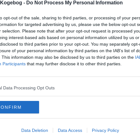
s Kogebog -
Do Not Process My Personal Information
stilk citrontimian, sk
plukkes i mindre styk
Flûte med rødbede og kanel:
krydderurterne pilles 
to opt-out of the sale, sharing to third parties, or processing of your per
dl.
vand
Crème frâichen røres 
formation for targeted advertising by us, please use the below opt-out s
ingredienserne blande
g.
gær
r selection. Please note that after your opt-out request is processed y
små æg.
g.
revet rødbede
eing interest-based ads based on personal information utilized by us or
Flûte med rødbede og
spsk.
akaciehonning
disclosed to third parties prior to your opt-out. You may separately opt-
Gæren udrøres i vand
spsk.
sukker
med de øvrige ingred
losure of your personal information by third parties on the IAB’s list of
25
tsk.
salt
af melet, til det er sm
. This information may also be disclosed by us to third parties on the
IA
dobbelt størrelse, dele
0
g.
hvedemel
Participants
that may further disclose it to other third parties.
flute, pensles, skære
25
dl.
olie
minutter.
Bages ved 200 grader
varmluftsovn. Damp l
l Data Processing Opt Outs
i bunden af ovnen.
Variationstips:
Undlad kanel og brug 
rødbeder.
CONFIRM
Anretningsidé:
Anrettes på en kryd
frâiche dressingen, 
kan eventuelt bruges n
Data Deletion
Data Access
Privacy Policy
purløgsblomster, salvi