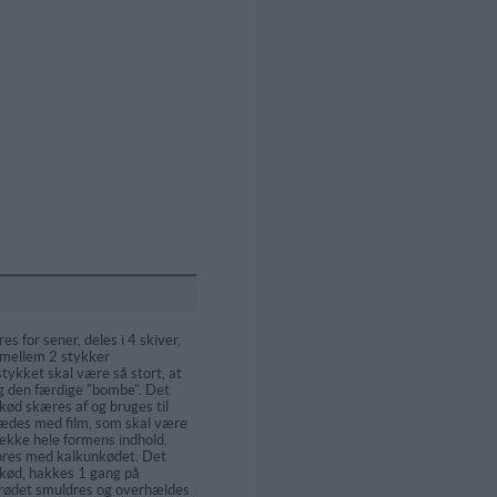
s for sener, deles i 4 skiver,
 mellem 2 stykker
stykket skal være så stort, at
g den færdige "bombe". Det
ød skæres af og bruges til
ædes med film, som skal være
dække hele formens indhold.
ores med kalkunkødet. Det
kød, hakkes 1 gang på
rødet smuldres og overhældes