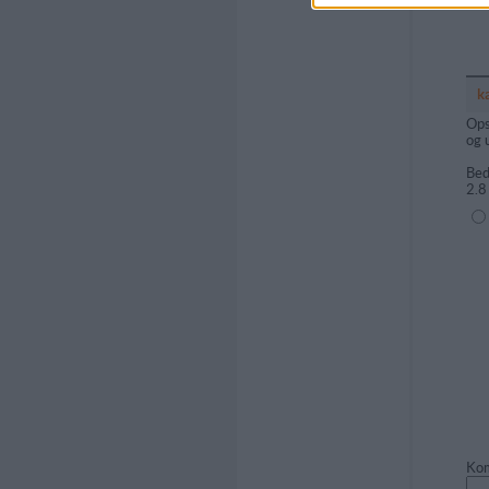
k
Ops
og 
Bed
2.8
(1=
Kom