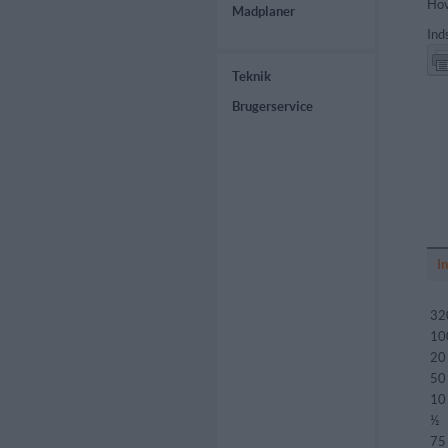
Hov
Madplaner
Ind
Teknik
Brugerservice
I
32
10
20
50
10
½
75