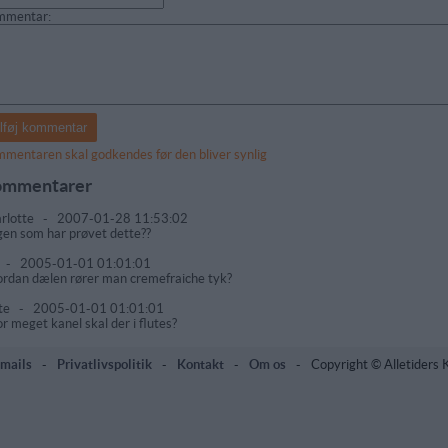
mmentar:
mentaren skal godkendes før den bliver synlig
mmentarer
rlotte
-
2007-01-28 11:53:02
en som har prøvet dette??
-
2005-01-01 01:01:01
rdan dælen rører man cremefraiche tyk?
te
-
2005-01-01 01:01:01
r meget kanel skal der i flutes?
mails
-
Privatlivspolitik
-
Kontakt
-
Om os
-
Copyright © Alletiders