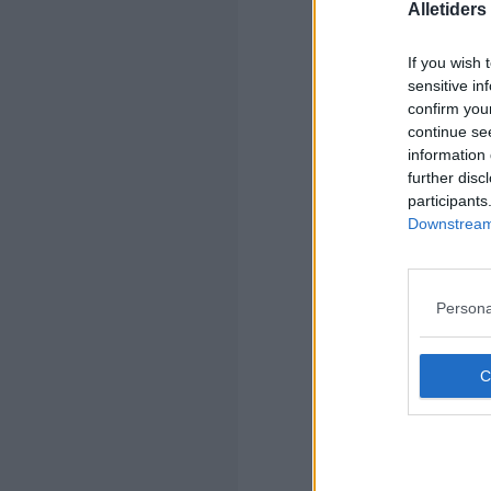
Alletider
If you wish 
2½
sensitive in
25
confirm you
50
continue se
2
information 
1
further disc
0.
participants
50
Downstream 
0.
Persona