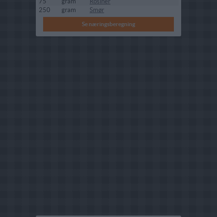
75
gram
Rosiner
250
gram
Smør
Se næringsberegning