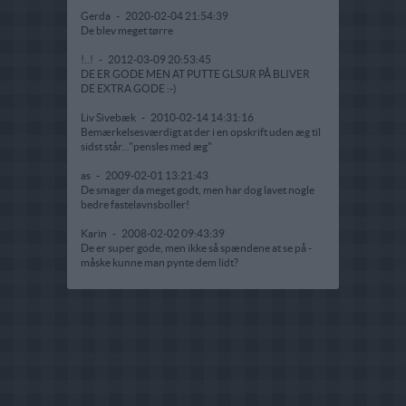
Gerda
-
2020-02-04 21:54:39
De blev meget tørre
!..!
-
2012-03-09 20:53:45
DE ER GODE MEN AT PUTTE GLSUR PÅ BLIVER
DE EXTRA GODE :-)
Liv Sivebæk
-
2010-02-14 14:31:16
Bemærkelsesværdigt at der i en opskrift uden æg til
sidst står..."pensles med æg"
as
-
2009-02-01 13:21:43
De smager da meget godt, men har dog lavet nogle
bedre fastelavnsboller!
Karin
-
2008-02-02 09:43:39
De er super gode, men ikke så spændene at se på -
måske kunne man pynte dem lidt?