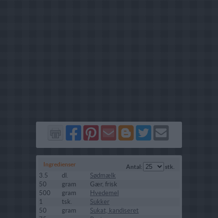
Del
Del
Send
Del
Del
Send
på
på
via
på
på
i
Facebook
Pinterest
GMail
Blogger
Twitter
mail
Ingredienser
Antal:
stk.
3.5
dl.
Sødmælk
50
gram
Gær, frisk
500
gram
Hvedemel
1
tsk.
Sukker
50
gram
Sukat, kandiseret