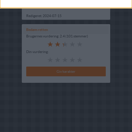
Indsendt :
2002-01-01
Redigeret:
2024-07-15
Bedøm retten
Brugernes vurdering:
2.4
(
101
stemmer
)
Din vurdering: