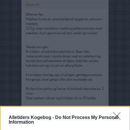
Opskrift
Aftenen før:
Mælken lunes en ubetydelighed og gæren udrøres i
mælken.
125 g. smør smuldres i melet og æltes sammen med
mælken, hvor gæren er udrørt, sukat og rosiner.
Næste morgen:
Rul dejen ud på et let melet bord. Skær det
resterende smør i tynde skiver med en ostehøvl og
fordel dem på halvdelen af dejen, fold den anden
halvdel over og rul ud i en aflang flade.
Fold dejen i tre lag, og rul ud igen, gentag processen
fire gange, hver gang rulles den modsatte vej.
Rulles til en pølse og hæver til dobbelt størrelse ca. 1
time.
Skær pølsen i skiver og tril dejen til ca. 25 boller.
Efterhæves, pensles med æg og bages ca. 20
minutter ved 200 grader C. alm. ovn.
Alletiders Kogebog -
Do Not Process My Personal
Information