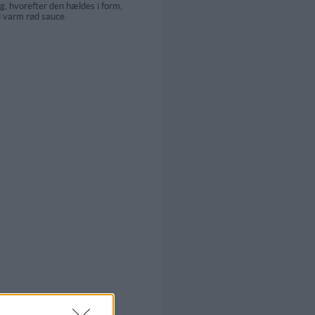
, hvorefter den hældes i form,
d varm rød sauce.