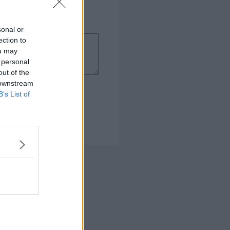
sonal or
ection to
ou may
 personal
out of the
 downstream
B’s List of
 Kogebog