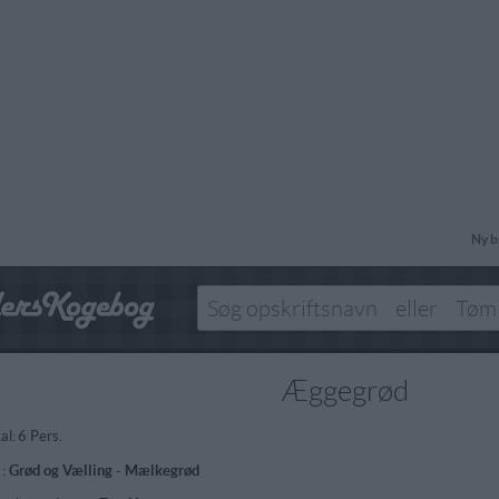
Ny b
Æggegrød
al:
6 Pers.
 :
Grød og Vælling
-
Mælkegrød