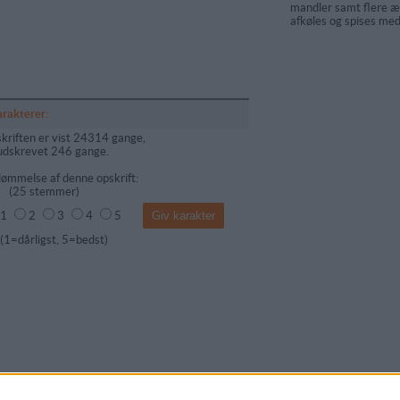
mandler samt flere æg
afkøles og spises me
arakterer:
kriften er vist 24314 gange,
udskrevet 246 gange.
ømmelse af denne opskrift:
(
25
stemmer)
1
2
3
4
5
dårligst, 5=bedst)