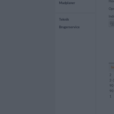
Hov
Madplaner
Opr
Ind
Teknik
Brugerservice
I
2
2-
90
90
1