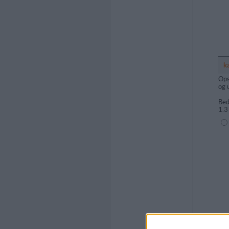
k
Ops
og 
Bed
1.3
(1=