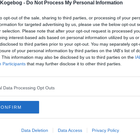
s Kogebog -
Do Not Process My Personal Information
mentar fra:
to opt-out of the sale, sharing to third parties, or processing of your per
mmentar:
formation for targeted advertising by us, please use the below opt-out s
r selection. Please note that after your opt-out request is processed y
eing interest-based ads based on personal information utilized by us or
disclosed to third parties prior to your opt-out. You may separately opt-
losure of your personal information by third parties on the IAB’s list of
. This information may also be disclosed by us to third parties on the
IA
mentaren skal godkendes før den bliver synlig
Participants
that may further disclose it to other third parties.
mmentarer
 er ikke tilføjet nogen kommentar til denne opskrift endnu
l Data Processing Opt Outs
mails
-
Privatlivspolitik
-
Kontakt
-
Om os
-
Copyright © Alletiders
CONFIRM
Data Deletion
Data Access
Privacy Policy