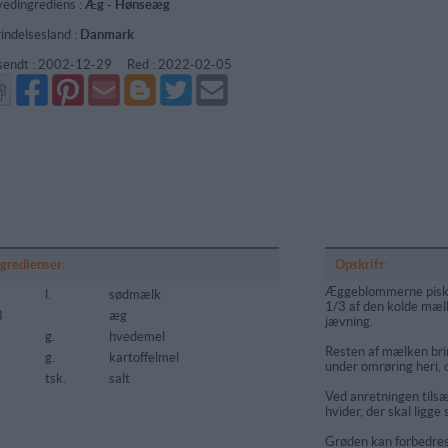
edingrediens :
Æg
-
Hønseæg
indelsesland :
Danmark
sendt :
2002-12-29
Red :
2022-02-05
Del
Del
Send
Del
Del
Send
på
på
via
på
på
i
Facebook
Pinterest
GMail
Blogger
Twitter
mail
ngredienser:
Opskrift:
Æggeblommerne piske
l.
sødmælk
1/3 af den kolde mælk
3
æg
jævning.
g.
hvedemel
Resten af mælken bri
g.
kartoffelmel
under omrøring heri, 
tsk.
salt
Ved anretningen tilsæ
hvider, der skal ligge
Grøden kan forbedres