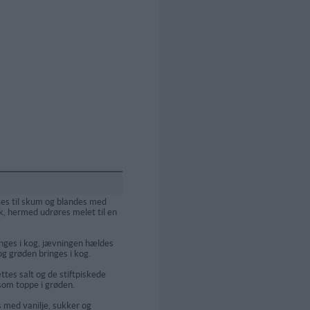
s til skum og blandes med
, hermed udrøres melet til en
nges i kog, jævningen hældes
og grøden bringes i kog.
ttes salt og de stiftpiskede
 som toppe i grøden.
 med vanilje, sukker og