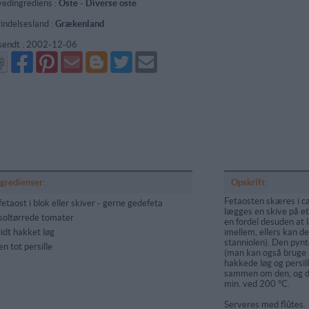
edingrediens :
Oste
-
Diverse oste
indelsesland :
Grækenland
sendt :
2002-12-06
Del
Del
Send
Del
Del
Send
på
på
via
på
på
i
Facebook
Pinterest
GMail
Blogger
Twitter
mail
ngredienser:
Opskrift:
Fetaosten skæres i ca
fetaost i blok eller skiver - gerne gedefeta
lægges en skive på et
soltørrede tomater
en fordel desuden at
lidt hakket løg
imellem, ellers kan de
stanniolen). Den pyn
en tot persille
(man kan også bruge 
hakkede løg og persil
sammen om den, og de
min. ved 200 °C.
Serveres med flûtes.