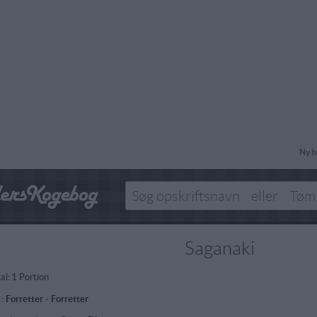
Ny b
Saganaki
al:
1 Portion
 :
Forretter
-
Forretter