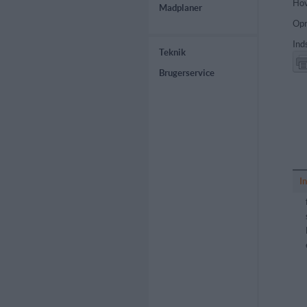
Hov
Madplaner
Opr
Ind
Teknik
Brugerservice
I