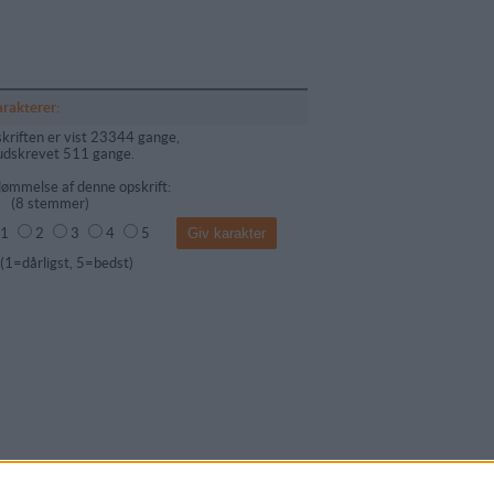
arakterer:
kriften er vist 23344 gange,
udskrevet 511 gange.
ømmelse af denne opskrift:
(
8
stemmer)
1
2
3
4
5
dårligst, 5=bedst)
mentar fra: