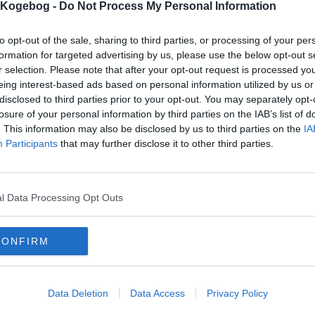
s Kogebog -
Do Not Process My Personal Information
mmentar:
to opt-out of the sale, sharing to third parties, or processing of your per
formation for targeted advertising by us, please use the below opt-out s
r selection. Please note that after your opt-out request is processed y
eing interest-based ads based on personal information utilized by us or
disclosed to third parties prior to your opt-out. You may separately opt-
losure of your personal information by third parties on the IAB’s list of
mentaren skal godkendes før den bliver synlig
. This information may also be disclosed by us to third parties on the
IA
mmentarer
Participants
that may further disclose it to other third parties.
 er ikke tilføjet nogen kommentar til denne opskrift endnu
mails
-
Privatlivspolitik
-
Kontakt
-
Om os
-
Copyright © Alletiders
l Data Processing Opt Outs
CONFIRM
Data Deletion
Data Access
Privacy Policy