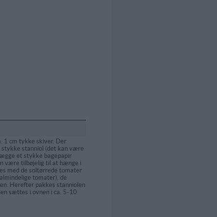
. 1 cm tykke skiver. Der
 stykke stanniol (det kan være
 lægge et stykke bagepapir
n være tilbøjelig til at hænge i
tes med de soltørrede tomater
almindelige tomater), de
len. Herefter pakkes stanniolen
n sættes i ovnen i ca. 5-10