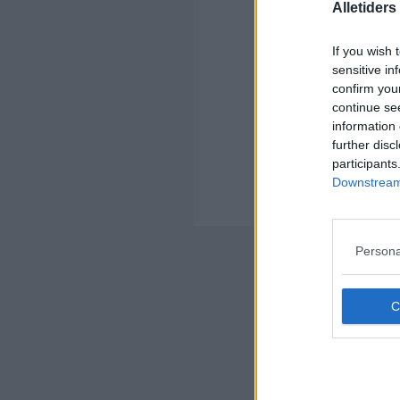
Alletider
Ko
If you wish 
sensitive in
confirm you
continue se
information 
further disc
Kom
participants
Ko
Downstream 
Der
Nyheds
Persona