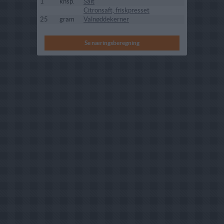
1
knsp.
Salt
Citronsaft, friskpresset
25
gram
Valnøddekerner
Se næringsberegning