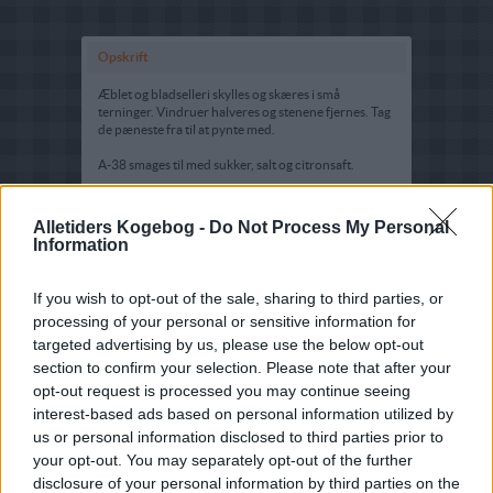
Opskrift
Æblet og bladselleri skylles og skæres i små
terninger. Vindruer halveres og stenene fjernes. Tag
de pæneste fra til at pynte med.
A-38 smages til med sukker, salt og citronsaft.
Frugten blandes med A-38 og pyntes med vindruer
og valnødder.
Alletiders Kogebog -
Do Not Process My Personal
Information
If you wish to opt-out of the sale, sharing to third parties, or
processing of your personal or sensitive information for
targeted advertising by us, please use the below opt-out
section to confirm your selection. Please note that after your
opt-out request is processed you may continue seeing
interest-based ads based on personal information utilized by
us or personal information disclosed to third parties prior to
your opt-out. You may separately opt-out of the further
disclosure of your personal information by third parties on the