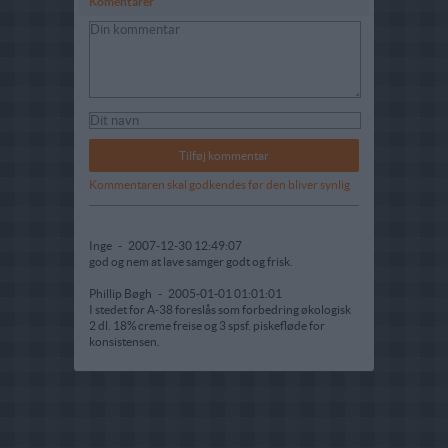
Komentarer
Kommentaren skal godkendes før den bliver synlig
Inge
-
2007-12-30 12:49:07
god og nem at lave samger godt og frisk.
Phillip Bøgh
-
2005-01-01 01:01:01
I stedet for A-38 foreslås som forbedring økologisk
2 dl. 18% creme freise og 3 spsf. piskefløde for
konsistensen.