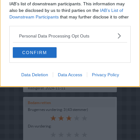
IAB’s list of downstream participants. This information may
also be disclosed by us to third parties on the
IAB’s List of
Downstream Participants
that may further disclose it to other
third parties.
Personal Data Processing Opt Outs
Opskriftsinfo
CONFIRM
Ret :
Salater
-
Nøddesalater
Hovedingrediens :
Bær
-
Vindruer
Data Deletion
Data Access
Privacy Policy
Indsendt :
2002-11-10
Redigeret:
2024-11-11
Bedøm retten
Brugernes vurdering:
3
(
43
stemmer
)
Din vurdering: