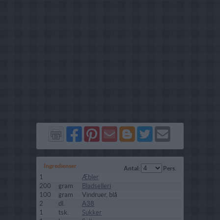
Del
Del
Send
Del
Del
Send
på
på
via
på
på
i
Facebook
Pinterest
GMail
Blogger
Twitter
mail
Ingredienser
Antal:
Pers.
1
Æbler
200
gram
Bladselleri
100
gram
Vindruer, blå
2
dl.
A38
1
tsk.
Sukker