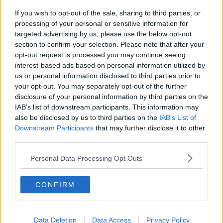
If you wish to opt-out of the sale, sharing to third parties, or
processing of your personal or sensitive information for
targeted advertising by us, please use the below opt-out
section to confirm your selection. Please note that after your
opt-out request is processed you may continue seeing
interest-based ads based on personal information utilized by
us or personal information disclosed to third parties prior to
your opt-out. You may separately opt-out of the further
disclosure of your personal information by third parties on the
IAB’s list of downstream participants. This information may
Opskriftsinfo
also be disclosed by us to third parties on the
IAB’s List of
Downstream Participants
that may further disclose it to other
Ret :
Suppe
-
Diverse supper
third parties.
Hovedingrediens :
Oksekød
-
Skært oksekød
Personal Data Processing Opt Outs
Indsendt :
2002-11-04
Redigeret:
2024-05-18
CONFIRM
Bedøm retten
Brugernes vurdering:
4.3
(
80
stemmer
)
Data Deletion
Data Access
Privacy Policy