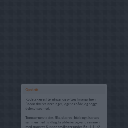
Opskrift
Kødet skæres i terninger og svitses i margarinen.
Bacon skæres i terninger, løgene i både, og begge
dele svitses med.
Tomaterne skoldes, flås, skæres i både og tilsættes
sammen med hvidløg, krydderier og vand sammen
med smørret. Suppen småkoger under låg i 1-1 1/2