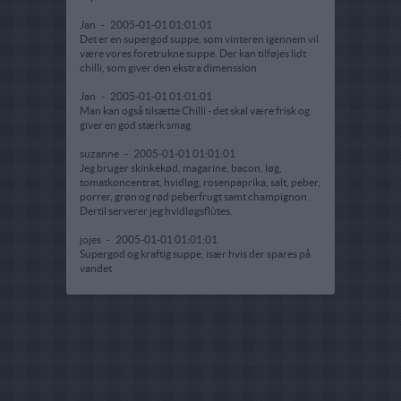
Jan
-
2005-01-01 01:01:01
Det er en supergod suppe, som vinteren igennem vil
være vores foretrukne suppe. Der kan tilføjes lidt
chilli, som giver den ekstra dimenssion
Jan
-
2005-01-01 01:01:01
Man kan også tilsætte Chilli - det skal være frisk og
giver en god stærk smag
suzanne
-
2005-01-01 01:01:01
Jeg bruger skinkekød, magarine, bacon, løg,
tomatkoncentrat, hvidløg, rosenpaprika, salt, peber,
porrer, grøn og rød peberfrugt samt champignon.
Dertil serverer jeg hvidløgsflùtes.
jojes
-
2005-01-01 01:01:01
Supergod og kraftig suppe, især hvis der spares på
vandet