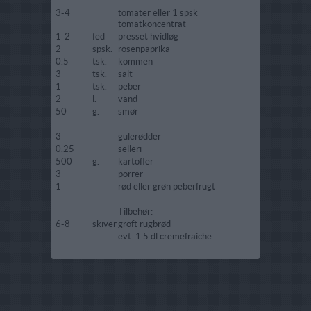
3-4
tomater eller 1 spsk
tomatkoncentrat
1-2
fed
presset hvidløg
2
spsk.
rosenpaprika
0.5
tsk.
kommen
3
tsk.
salt
1
tsk.
peber
2
l.
vand
50
g.
smør
3
gulerødder
0.25
selleri
500
g.
kartofler
3
porrer
1
rød eller grøn peberfrugt
Tilbehør:
6-8
skiver
groft rugbrød
evt. 1.5 dl cremefraiche