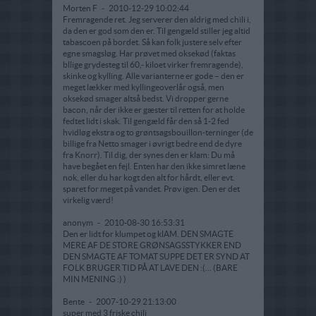
Morten F
-
2010-12-29 10:02:44
Fremragende ret. Jeg serverer den aldrig med chili i,
da den er god som den er. Til gengæld stiller jeg altid
tabascoen på bordet. Så kan folk justere selv efter
egne smagsløg. Har prøvet med oksekød (faktas
bllige grydesteg til 60,- kiloet virker fremragende),
skinke og kylling. Alle varianterne er gode – den er
meget lækker med kyllingeoverlår også, men
oksekød smager altså bedst. Vi dropper gerne
bacon, når der ikke er gæster til retten for at holde
fedtet lidt i skak. Til gengæld får den så 1-2 fed
hvidløg ekstra og to grøntsagsbouillon-terninger (de
billige fra Netto smager i øvrigt bedre end de dyre
fra Knorr). Til dig, der synes den er klam: Du må
have begået en fejl. Enten har den ikke simret læne
nok, eller du har kogt den alt for hårdt, eller evt.
sparet for meget på vandet. Prøv igen. Den er det
virkelig værd!
anonym
-
2010-08-30 16:53:31
Den er lidt for klumpet og klAM. DEN SMAGTE
MERE AF DE STORE GRØNSAGSSTYKKER END
DEN SMAGTE AF TOMAT SUPPE DET ER SYND AT
FOLK BRUGER TID PÅ AT LAVE DEN :(... (BARE
MIN MENING :) )
Bente
-
2007-10-29 21:13:00
super med 3 friske chili