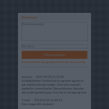
Komentarer
Kommentaren skal godkendes før den bliver synlig
anonym
-
2013-04-03 21:12:34
Virkelig lækker! Undlod bacon og smør og kom er
par oksebouillonterninger i. Kom skyr ovenpå i
stedet for creme fraiche. Denne tilsvarer desuden
den anden gulashsuppe, hvor der er beregning med.
Cinder
-
2013-01-02 16:40:53
Den smager åhh så skønt!