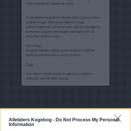
time til kødet er næsten er mørt.
Gulerødderne skæres i skiver, selleri og kartofler i
små terninger. Porrerne skæres i ringe,
peberfrugterne i korte strimler. Alle grøntsagerne
kommes i suppen, der koger yderligere 20-30
minutter, til alt er mørt.
Servering:
Suppen hældes i skåle og serveres evt. med en
skefuld creme fraiche i hver portion.
Tips:
Som skært oksekød kan bruges bov, tykkam,
inderlår, yderlår eller klump.
Alletiders Kogebog -
Do Not Process My Personal
Information