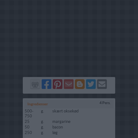
Del
Del
Send
Del
Del
Send
på
på
via
på
på
i
Facebook
Pinterest
GMail
Blogger
Twitter
mail
4 Pers.
Ingredienser
500-
g.
skært oksekød
750
25
g.
margarine
50
g.
bacon
250
g.
løg