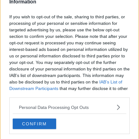
Information
If you wish to opt-out of the sale, sharing to third parties, or
processing of your personal or sensitive information for
targeted advertising by us, please use the below opt-out
section to confirm your selection. Please note that after your
opt-out request is processed you may continue seeing
interest-based ads based on personal information utilized by
us or personal information disclosed to third parties prior to
your opt-out. You may separately opt-out of the further
disclosure of your personal information by third parties on the
IAB’s list of downstream participants. This information may
Opskriftsinfo
also be disclosed by us to third parties on the
IAB’s List of
Ret :
Saucer
-
Diverse Varme Saucer / Sovser
Downstream Participants
that may further disclose it to other
Hovedingrediens :
Mælkeprodukter
-
Diverse
third parties.
mælkeprodukter
Indsendt :
2002-09-07
Personal Data Processing Opt Outs
Redigeret:
2025-11-21
CONFIRM
Bedøm retten
Brugernes vurdering:
2.9
(
7
stemmer
)