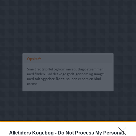
Opskrift
Smelt fedtstoffet og kom melet i. Bag det sammen
med fløden. Lad det koge godt igennem og smag til
med salt og peber. Rør til saucen er som en blød
creme.
Alletiders Kogebog -
Do Not Process My Personal