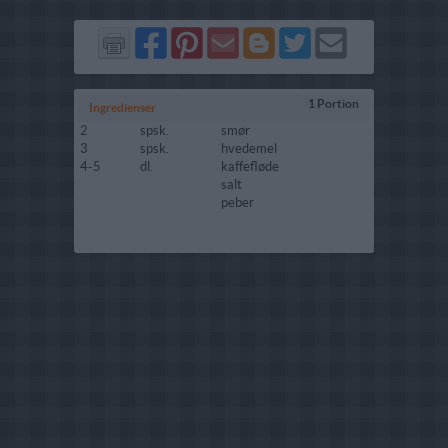
Del
Del
Send
Del
Del
Send
på
på
via
på
på
i
Facebook
Pinterest
GMail
Blogger
Twitter
mail
1 Portion
Ingredienser
2
spsk.
smør
3
spsk.
hvedemel
4-5
dl.
kaffefløde
salt
peber