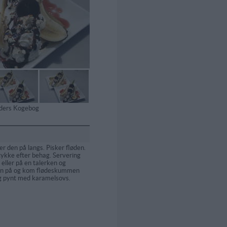
tiders Kogebog
 den på langs. Pisker fløden.
 tykke efter behag. Servering
d eller på en talerken og
en på og kom flødeskummen
g pynt med karamelsovs.