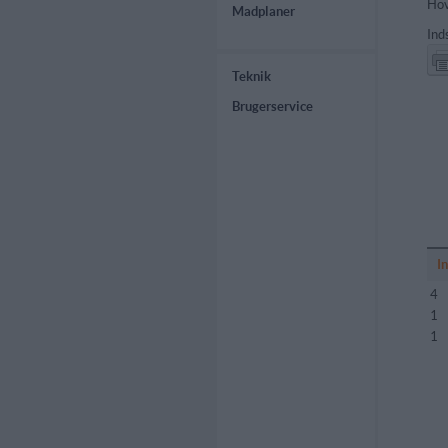
Hov
Madplaner
Ind
Teknik
Brugerservice
I
4
1
1