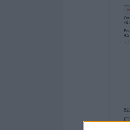
k
Ops
og 
Bed
4.2
(1=
Kom
Ko