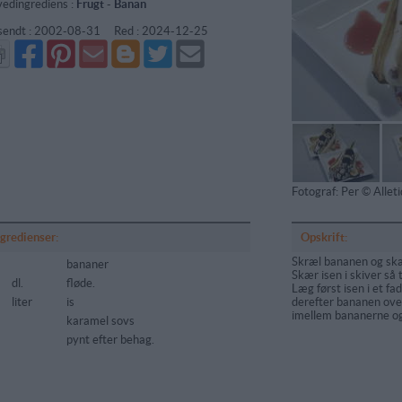
edingrediens :
Frugt
-
Banan
sendt :
2002-08-31
Red :
2024-12-25
Del
Del
Send
Del
Del
Send
på
på
via
på
på
i
Facebook
Pinterest
GMail
Blogger
Twitter
mail
Fotograf: Per © Alle
ngredienser:
Opskrift:
Skræl bananen og skær
bananer
Skær isen i skiver så
dl.
fløde.
Læg først isen i et fa
liter
is
derefter bananen ov
imellem bananerne o
karamel sovs
pynt efter behag.