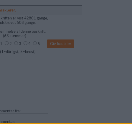
arakterer:
kriften er vist 42801 gange,
udskrevet 508 gange.
ømmelse af denne opskrift:
(
63
stemmer)
1
2
3
4
5
dårligst, 5=bedst)
mentar fra:
mmentar: