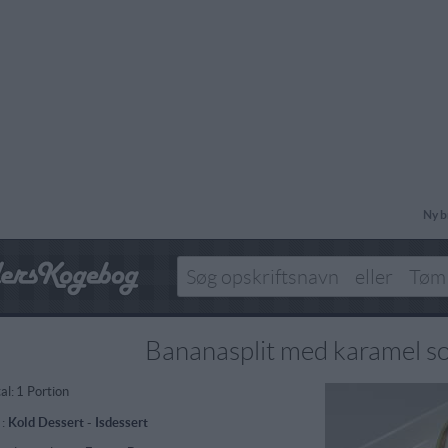
Ny b
Bananasplit med karamel s
al:
1 Portion
 :
Kold Dessert
-
Isdessert