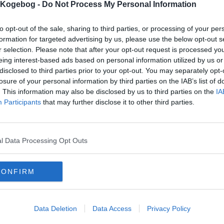
s Kogebog -
Do Not Process My Personal Information
to opt-out of the sale, sharing to third parties, or processing of your per
formation for targeted advertising by us, please use the below opt-out s
r selection. Please note that after your opt-out request is processed y
mentaren skal godkendes før den bliver synlig
eing interest-based ads based on personal information utilized by us or
mmentarer
disclosed to third parties prior to your opt-out. You may separately opt-
losure of your personal information by third parties on the IAB’s list of
ilie
-
2012-08-20 16:54:46
 er intet problem den ser mega nem ud kunne godt tænke og lave den!
. This information may also be disclosed by us to third parties on the
IA
Participants
that may further disclose it to other third parties.
onym
-
2011-10-07 19:57:43
er lækkert lave lidt desert
ina
-
2008-01-19 08:31:11
l ter at lave den den ser god ud og meget let ud
l Data Processing Opt Outs
mails
-
Privatlivspolitik
-
Kontakt
-
Om os
-
Copyright © Alletiders
CONFIRM
Data Deletion
Data Access
Privacy Policy