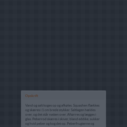
Opskrift
Vand og salt koges op og afkøles. Squashen flækkes
og skæres i 1 cm brede stykker. Saltlagen hældes
over, og det står natten over. Aftørres og lægges i
glas. Peberrod skæres i skiver, bland eddike, sukker
og hvid peber og kog det op. Peberfrugterne og