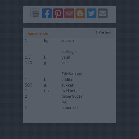
Del
Del
Send
Del
Del
Send
på
på
via
på
på
i
Facebook
Pinterest
GMail
Blogger
Twitter
mail
1 Portion
Ingredienser
1
kg.
squash
Saltlage:
1.5
l.
vand
120
g.
salt
Eddikelage:
1
l.
eddike
500
g.
sukker
1
tsk.
hvid peber
2
peberfrugter
1
løg
1
peberrod