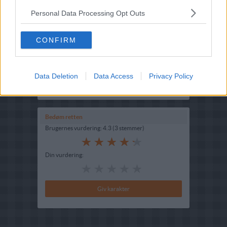
Personal Data Processing Opt Outs
Opskriftsinfo
Ret :
Syltning
-
Syltning
CONFIRM
Hovedingrediens :
Grøntsager
-
Squash
Oprindelsesland :
Danmark
Data Deletion
Data Access
Privacy Policy
Indsendt :
2002-08-31
Redigeret:
2025-07-12
Bedøm retten
Brugernes vurdering:
4.3
(
3
stemmer
)
Din vurdering: