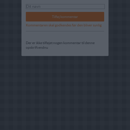
Kommentaren skal godkendes før den bliver synlig
Der er ikke tilføjet nogen kommentar til denne
opskrift endnu