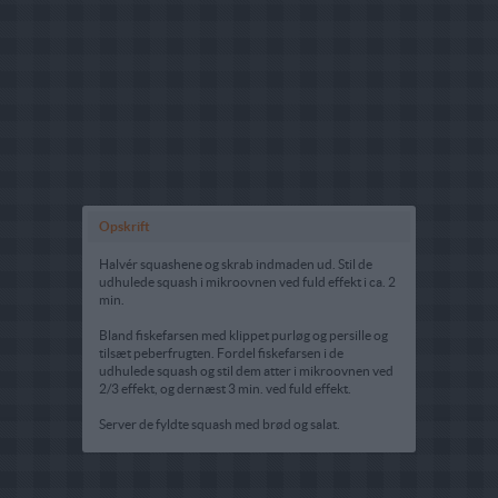
Opskrift
Halvér squashene og skrab indmaden ud. Stil de
udhulede squash i mikroovnen ved fuld effekt i ca. 2
min.
Bland fiskefarsen med klippet purløg og persille og
tilsæt peberfrugten. Fordel fiskefarsen i de
udhulede squash og stil dem atter i mikroovnen ved
2/3 effekt, og dernæst 3 min. ved fuld effekt.
Server de fyldte squash med brød og salat.