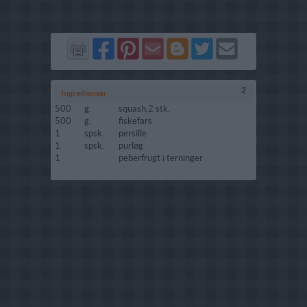
Del
Del
Send
Del
Del
Send
på
på
via
på
på
i
Facebook
Pinterest
GMail
Blogger
Twitter
mail
2
Ingredienser
500
g.
squash,2 stk.
500
g.
fiskefars
1
spsk.
persille
1
spsk.
purløg
1
peberfrugt i terninger