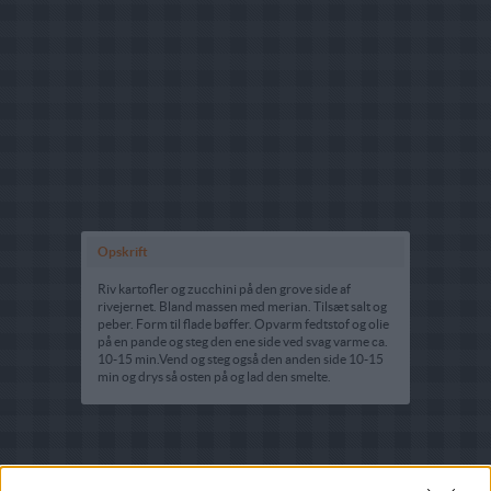
Opskrift
Riv kartofler og zucchini på den grove side af
rivejernet. Bland massen med merian. Tilsæt salt og
peber. Form til flade bøffer. Opvarm fedtstof og olie
på en pande og steg den ene side ved svag varme ca.
10-15 min.Vend og steg også den anden side 10-15
min og drys så osten på og lad den smelte.