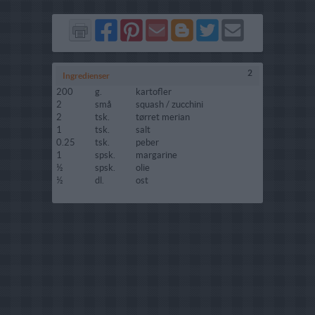
Del
Del
Send
Del
Del
Send
på
på
via
på
på
i
Facebook
Pinterest
GMail
Blogger
Twitter
mail
2
Ingredienser
200
g.
kartofler
2
små
squash / zucchini
2
tsk.
tørret merian
1
tsk.
salt
0.25
tsk.
peber
1
spsk.
margarine
½
spsk.
olie
½
dl.
ost