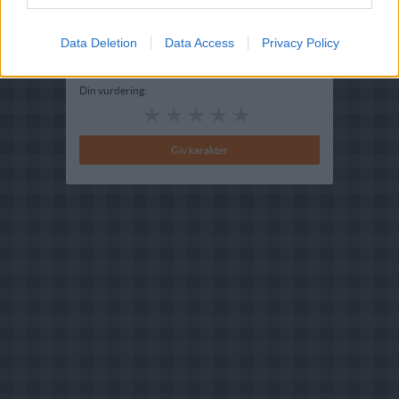
Bedøm retten
Data Deletion
Data Access
Privacy Policy
Brugernes vurdering:
5
(
2
stemmer
)
Din vurdering: