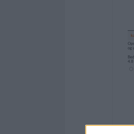
k
Ops
og 
Bed
4.8
(1=