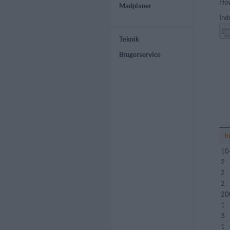
Hov
Madplaner
Ind
Teknik
Brugerservice
I
10
2
2
2
20
1
3
1