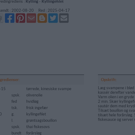
edingrediens :
Kylling
-
Kyllingefilet
sendt :
2002-08-20
Red :
2025-04-17
Del
Del
Send
Del
Del
Send
på
på
via
på
på
i
Facebook
Pinterest
GMail
Blogger
Twitter
mail
ngredienser:
Opskrift:
Læg svampene i blød i
-15
tørrede, kinesiske svampe
kassér derefter vande
spsk.
olivenolie
Varm olien i en gryde 
fed
hvidløg
2 min. Skær kyllingefi
sautér dem med krydde
tsk.
frisk ingefær
Tilsæt bouillon og sv
0
g.
kyllingefilet
tilsæt hele forårsløg.
fiskesauce og server 
l.
grøntsagsbouillon
spsk.
thai fiskesovs
bundt
forårsløg