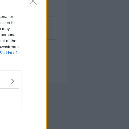
sonal or
ection to
ou may
 personal
out of the
 downstream
B’s List of
 Kogebog