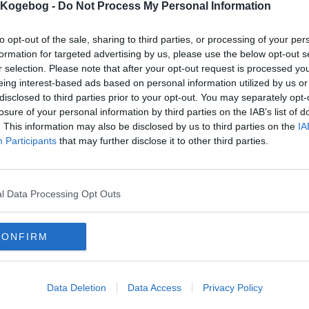
s Kogebog -
Do Not Process My Personal Information
mentar fra:
mmentar:
to opt-out of the sale, sharing to third parties, or processing of your per
formation for targeted advertising by us, please use the below opt-out s
r selection. Please note that after your opt-out request is processed y
eing interest-based ads based on personal information utilized by us or
disclosed to third parties prior to your opt-out. You may separately opt-
losure of your personal information by third parties on the IAB’s list of
. This information may also be disclosed by us to third parties on the
IA
mentaren skal godkendes før den bliver synlig
Participants
that may further disclose it to other third parties.
mmentarer
onym
-
2014-07-15 14:14:25
r kan man købe thai fiskesovs fra?
l Data Processing Opt Outs
mails
-
Privatlivspolitik
-
Kontakt
-
Om os
-
Copyright © Alletiders
CONFIRM
Data Deletion
Data Access
Privacy Policy