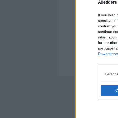
Alletider
Kom
Ko
If you wish 
sensitive in
confirm you
continue se
information 
further disc
participants
Kom
Downstream 
Ko
an
Hvo
Persona
Nyheds