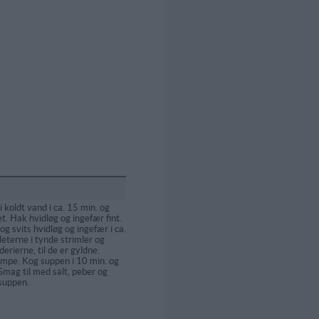
 koldt vand i ca. 15 min. og
t. Hak hvidløg og ingefær fint.
og svits hvidløg og ingefær i ca.
leterne i tynde strimler og
rierne, til de er gyldne.
ampe. Kog suppen i 10 min. og
 Smag til med salt, peber og
suppen.