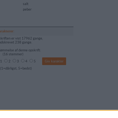
salt
peber
arakterer:
kriften er vist 17962 gange,
udskrevet 238 gange.
ømmelse af denne opskrift:
(
16
stemmer)
1
2
3
4
5
dårligst, 5=bedst)