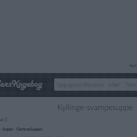
Ny b
Kyllinge-svampesuppe
al:
2
 :
Suppe
-
FjerkræSupper