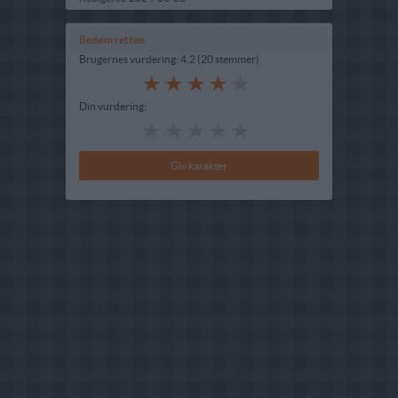
Bedøm retten
Brugernes vurdering:
4.2
(
20
stemmer
)
Din vurdering: