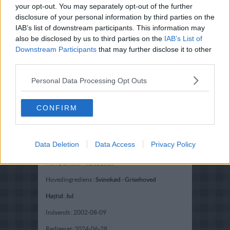
your opt-out. You may separately opt-out of the further
disclosure of your personal information by third parties on the
IAB’s list of downstream participants. This information may
also be disclosed by us to third parties on the
IAB’s List of
Downstream Participants
that may further disclose it to other
third parties.
Personal Data Processing Opt Outs
CONFIRM
Data Deletion
Data Access
Privacy Policy
Opskriftsinfo
Ret :
Buffeter
-
Julebuffet
Hovedingrediens :
Svinekød
-
Grisehoved
Højtid
:
Jul
Indsendt :
2002-08-09
Redigeret:
2024-06-28