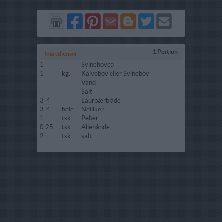
Del
Del
Send
Del
Del
Send
på
på
via
på
på
i
Facebook
Pinterest
GMail
Blogger
Twitter
mail
1 Portion
Ingredienser
1
Svinehoved
1
kg.
Kalvebov eller Svinebov
Vand
Salt
3-4
Laurbærblade
3-4
hele
Nelliker
1
tsk.
Peber
0.25
tsk.
Allehånde
2
tsk.
salt