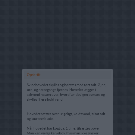
Opskrift
Svinehovedet skylles og børstes med tørt salt. Øjne,
øre- og næsegange fjernes. Hovedet lægges i
saltvand natten over, hvorefter det igen børstes og
skylles i flere hold vand.
Hovedet sættes over i rigeligt, koldt vand, tilsat salt
og laurbærblade.
Når hovedet har kogt ca. 1 time, tilsættes boven.
Man kan vælge kalvebov, hvis man ikke ønsker