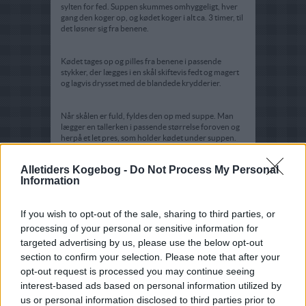
sylten for fed. Suppen skummes omhyggeligt, hver
gang den koger op, og kødet koger i alt ca. 3 timer, til
det løsner sig fra benene.
Kødet tages op og pilles fra benene i passende
stykker, der lægges i en skål skiftevis fedt og magert
og lagvis drysset med de blandede krydderier.
Når skålen er fuld, fyldes den op med suppe. Man
lægger en tallerken i passende størrelse foroven og
herpå et let pres, som holder kødet under suppen.
Alletiders Kogebog -
Do Not Process My Personal
Når sylten er kold, vendes den ud af skålen. Sylten
Information
skæres i skiver og spises med stuvede kartofler eller
rugbrød, syltede rødbeder og sennep.
If you wish to opt-out of the sale, sharing to third parties, or
Sylte kan opbevares ca. 14 dage i en lage af halvt
eddike og vand.
processing of your personal or sensitive information for
targeted advertising by us, please use the below opt-out
section to confirm your selection. Please note that after your
opt-out request is processed you may continue seeing
interest-based ads based on personal information utilized by
us or personal information disclosed to third parties prior to