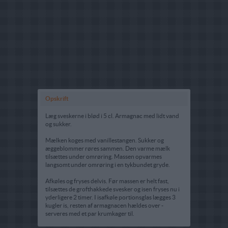
Opskrift
Læg sveskerne i blød i 5 cl. Armagnac med lidt vand
og sukker.
Mælken koges med vanillestangen. Sukker og
æggeblommer røres sammen. Den varme mælk
tilsættes under omrøring. Massen opvarmes
langsomt under omrøring i en tykbundet gryde.
Afkøles og fryses delvis. Før massen er helt fast,
tilsættes de grofthakkede svesker og isen fryses nu i
yderligere 2 timer. I isafkøle portionsglas lægges 3
kugler is, resten af armagnacen hældes over -
serveres med et par krumkager til.