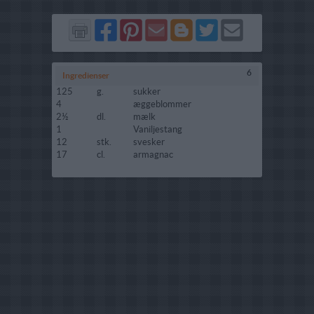
Del
Del
Send
Del
Del
Send
på
på
via
på
på
i
Facebook
Pinterest
GMail
Blogger
Twitter
mail
6
Ingredienser
125
g.
sukker
4
æggeblommer
2½
dl.
mælk
1
Vaniljestang
12
stk.
svesker
17
cl.
armagnac