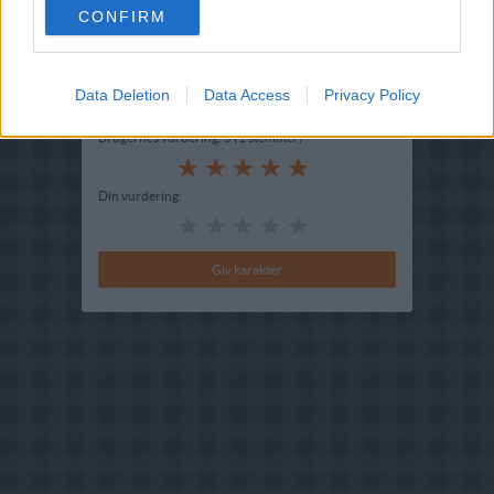
CONFIRM
Indsendt :
2002-08-05
Redigeret:
2021-08-08
Data Deletion
Data Access
Privacy Policy
Bedøm retten
Brugernes vurdering:
5
(
1
stemmer
)
Din vurdering: