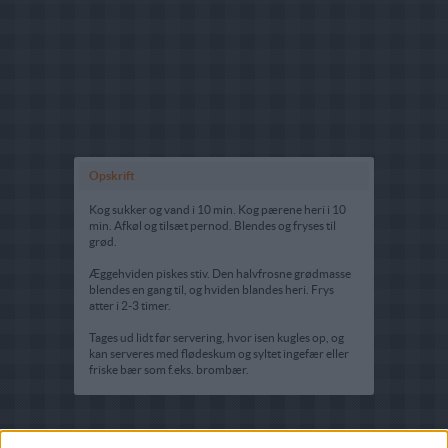
Opskrift
Kog sukker og vand i 10 min. Kog pærene heri i 10
min. Afkøl og tilsæt pernod. Blendes og fryses til
grød.
Æggehviden piskes stiv. Den halvfrosne grødmasse
blendes en gang til, og hviden blandes heri. Frys
atter i 2-3 timer.
Tages ud lidt før servering, hvor isen kugles op, og
kan serveres med flødeskum og syltet ingefær eller
friske bær som f.eks. brombær.