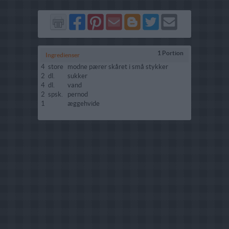
Del
Del
Send
Del
Del
Send
på
på
via
på
på
i
Facebook
Pinterest
GMail
Blogger
Twitter
mail
1 Portion
Ingredienser
4
store
modne pærer skåret i små stykker
2
dl.
sukker
4
dl.
vand
2
spsk.
pernod
1
æggehvide