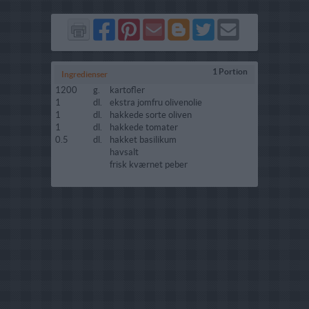
Del
Del
Send
Del
Del
Send
på
på
via
på
på
i
Facebook
Pinterest
GMail
Blogger
Twitter
mail
1 Portion
Ingredienser
1200
g.
kartofler
1
dl.
ekstra jomfru olivenolie
1
dl.
hakkede sorte oliven
1
dl.
hakkede tomater
0.5
dl.
hakket basilikum
havsalt
frisk kværnet peber