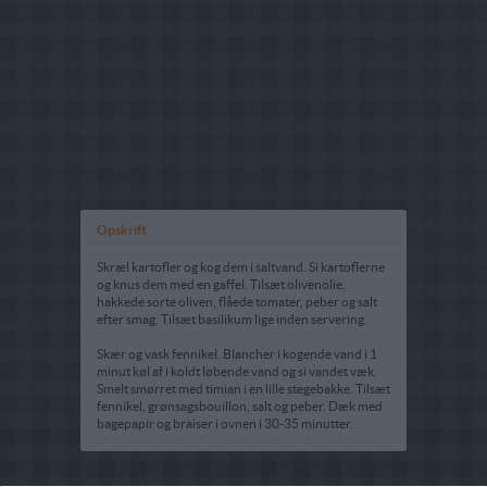
Opskrift
Skræl kartofler og kog dem i saltvand. Si kartoflerne
og knus dem med en gaffel. Tilsæt olivenolie,
hakkede sorte oliven, flåede tomater, peber og salt
efter smag. Tilsæt basilikum lige inden servering.
Skær og vask fennikel. Blancher i kogende vand i 1
minut køl af i koldt løbende vand og si vandet væk.
Smelt smørret med timian i en lille stegebakke. Tilsæt
fennikel, grønsagsbouillon, salt og peber. Dæk med
bagepapir og braiser i ovnen i 30-35 minutter.