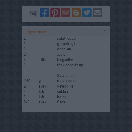
Del
Del
Send
Del
Del
Send
på
på
via
på
på
i
Facebook
Pinterest
GMail
Blogger
Twitter
mail
4
Ingredienser
1
salathoved
1
grapefrugt
1
appelsin
2
æbler
5
stilk
blegselleri
1
frisk peberfrugt
Salatsauce:
150
g.
mayonnaise
2
spsk.
vineddike
1
tsk.
sukker
1
tsk.
karry
2-3
spsk.
fløde