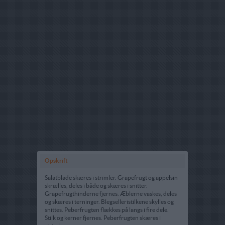
Opskrift
Salatblade skæres i strimler. Grapefrugt og appelsin
skrælles, deles i både og skæres i snitter.
Grapefrugthinderne fjernes. Æblerne vaskes, deles
og skæres i terninger. Blegselleristilkene skylles og
snittes. Peberfrugten flækkes på langs i fire dele.
Stilk og kerner fjernes. Peberfrugten skæres i