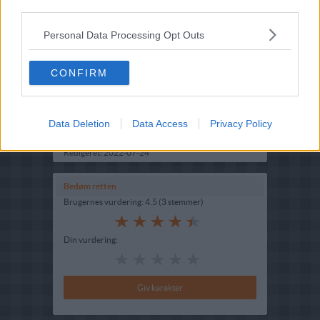
third parties.
Personal Data Processing Opt Outs
Opskriftsinfo
Ret :
Salater
-
Salater
CONFIRM
Hovedingrediens :
Frugt
-
Diverse frugt
Oprindelsesland :
Amerika
Data Deletion
Data Access
Privacy Policy
Indsendt :
2002-07-28
Redigeret:
2022-07-24
Bedøm retten
Brugernes vurdering:
4.5
(
3
stemmer
)
Din vurdering: