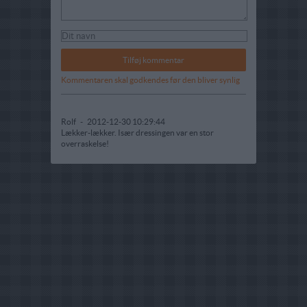
Kommentaren skal godkendes før den bliver synlig
Rolf
-
2012-12-30 10:29:44
Lækker-lækker. Især dressingen var en stor
overraskelse!