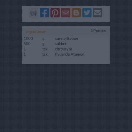
Del
Del
Send
Del
Del
Send
på
på
via
på
på
i
Facebook
Pinterest
GMail
Blogger
Twitter
mail
1 Portion
Ingredienser
1000
g.
sure syltebær
500
g.
sukker
1
tsk.
citronsyre
1
tsk.
flydende Atamon