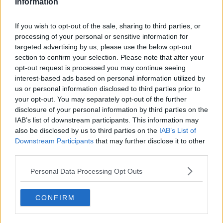
Information
If you wish to opt-out of the sale, sharing to third parties, or
processing of your personal or sensitive information for
targeted advertising by us, please use the below opt-out
section to confirm your selection. Please note that after your
opt-out request is processed you may continue seeing
interest-based ads based on personal information utilized by
us or personal information disclosed to third parties prior to
your opt-out. You may separately opt-out of the further
disclosure of your personal information by third parties on the
IAB’s list of downstream participants. This information may
Opskriftsinfo
also be disclosed by us to third parties on the
IAB’s List of
Ret :
Syltning
-
Saft
Downstream Participants
that may further disclose it to other
third parties.
Hovedingrediens :
Bær
-
Kirsebær
Indsendt :
2002-07-21
Personal Data Processing Opt Outs
Redigeret:
2024-08-11
CONFIRM
Bedøm retten
Brugernes vurdering:
3.5
(
3
stemmer
)