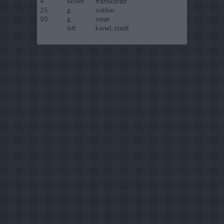
4
skiver
franskbrød
25
g.
sukker
50
g.
smør
lidt
kanel, stødt