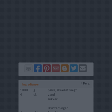
Del
Del
Send
Del
Del
Send
på
på
via
på
på
i
Facebook
Pinterest
GMail
Blogger
Twitter
mail
4 Pers.
Ingredienser
1000
g.
pære, skrællet vægt
4
dl.
vand
sukker
Brødterninger: