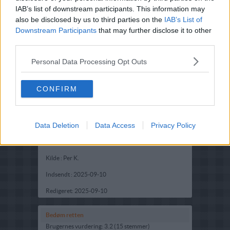
IAB’s list of downstream participants. This information may
also be disclosed by us to third parties on the
IAB’s List of
Downstream Participants
that may further disclose it to other
third parties.
Personal Data Processing Opt Outs
CONFIRM
Opskriftsinfo
Data Deletion
Data Access
Privacy Policy
Ret :
Suppe
-
Frugtsupper
Oprindelsesland :
Danmark
Kilde : Per K.
Indsendt :
2025-09-10
Redigeret:
2025-09-10
Bedøm retten
Brugernes vurdering:
3.2
(
15
stemmer
)