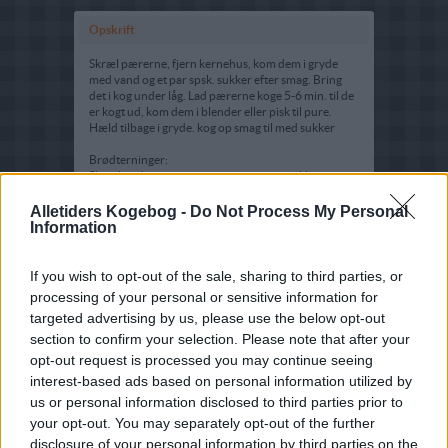
Opskrift
Skræl pærerne, fjern kernehus, kom dem i gryde
med vand og et par spsk. sukker efter smag. Bring
det i kog under låg. Lad pærerne koge 5-6 min. til de
er kogt ud, kom dem i blender eller pisk til pure.
Hæld tilbage i gryde. kog op smag til med sukker
Brødterninger:
Skær brødet i terninger, varm smør og sukker, rist
brødterninger under omrøring til de er sprøde og
gyldne. drys lidt kanel imellem. Bred dem ud på et
Alletiders Kogebog -
Do Not Process My Personal
fad.
Information
Server den lune suppe med brødterninger.
If you wish to opt-out of the sale, sharing to third parties, or
processing of your personal or sensitive information for
targeted advertising by us, please use the below opt-out
section to confirm your selection. Please note that after your
opt-out request is processed you may continue seeing
interest-based ads based on personal information utilized by
us or personal information disclosed to third parties prior to
your opt-out. You may separately opt-out of the further
disclosure of your personal information by third parties on the