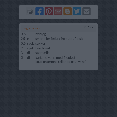
Del
Del
Send
Del
Del
Send
på
på
via
på
på
i
Facebook
Pinterest
GMail
Blogger
Twitter
mail
3 Pers.
Ingredienser
0.5
hvidløg
25
g.
smør eller fedtet fra stegt flæsk
0.5
spsk.
sukker
2
spsk.
hvedemel
3
dl.
sødmælk
3
dl.
kartoffelvand med 1 opløst
bouillonterning (eller opløst i vand)