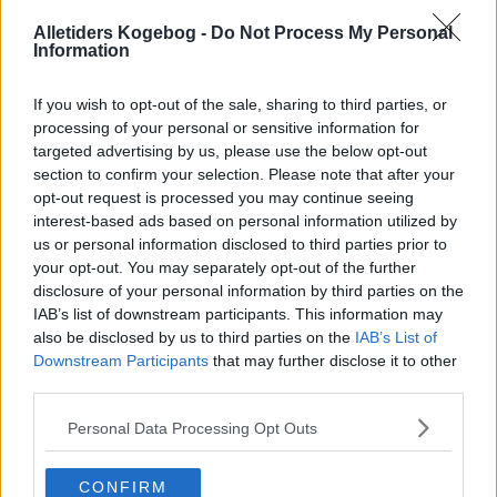
Alletiders Kogebog -
Do Not Process My Personal
Information
If you wish to opt-out of the sale, sharing to third parties, or
processing of your personal or sensitive information for
targeted advertising by us, please use the below opt-out
section to confirm your selection. Please note that after your
opt-out request is processed you may continue seeing
interest-based ads based on personal information utilized by
us or personal information disclosed to third parties prior to
your opt-out. You may separately opt-out of the further
disclosure of your personal information by third parties on the
IAB’s list of downstream participants. This information may
also be disclosed by us to third parties on the
IAB’s List of
Opskriftsinfo
Downstream Participants
that may further disclose it to other
Ret :
Saucer
-
Diverse Varme Saucer / Sovser
third parties.
Fryseegnet : Er fryseegnet
Personal Data Processing Opt Outs
Indsendt af : Skafferen
Indsendt :
2020-01-22
CONFIRM