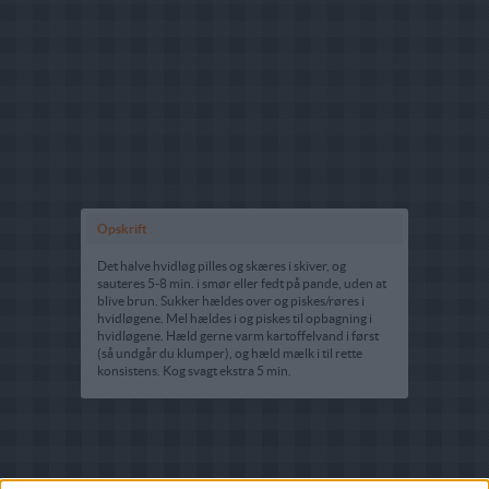
Opskrift
Det halve hvidløg pilles og skæres i skiver, og
sauteres 5-8 min. i smør eller fedt på pande, uden at
blive brun. Sukker hældes over og piskes/røres i
hvidløgene. Mel hældes i og piskes til opbagning i
hvidløgene. Hæld gerne varm kartoffelvand i først
(så undgår du klumper), og hæld mælk i til rette
konsistens. Kog svagt ekstra 5 min.