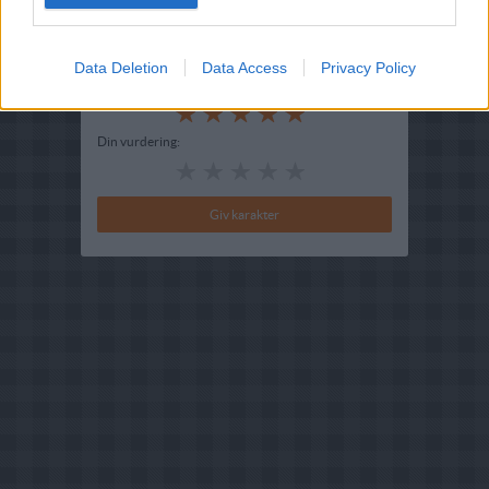
Redigeret:
2022-06-10
Bedøm retten
Data Deletion
Data Access
Privacy Policy
Brugernes vurdering:
5
(
3
stemmer
)
Din vurdering: